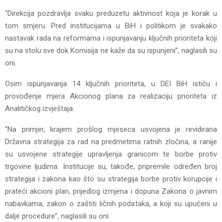
“Direkcija pozdravlja svaku preduzetu aktivnost koja je korak u
tom smjeru. Pred institucijama u BiH i politikom je svakako
nastavak rada na reformama i ispunjavanju ključnih prioriteta koji
su na stolu sve dok Komisija ne kaže da su ispunjeni”, naglasili su
oni.
Osim ispunjavanja 14 ključnih prioriteta, u DEI BiH ističu i
provođenje mjera Akcionog plana za realizaciju prioriteta iz
Analitičkog izvještaja.
“Na primjer, krajem prošlog mjeseca usvojena je revidirana
Državna strategija za rad na predmetima ratnih zločina, a ranije
su usvojene strategije upravljenja granicom te borbe protiv
trgovine ljudima. Institucije su, takođe, pripremile određen broj
strategija i zakona kao što su strategija borbe protiv korupcije i
prateći akcioni plan, prijedlog izmjena i dopuna Zakona o javnim
nabavkama, zakon o zaštiti ličnih podataka, a koji su upućeni u
dalje procedure”, naglasili su oni.