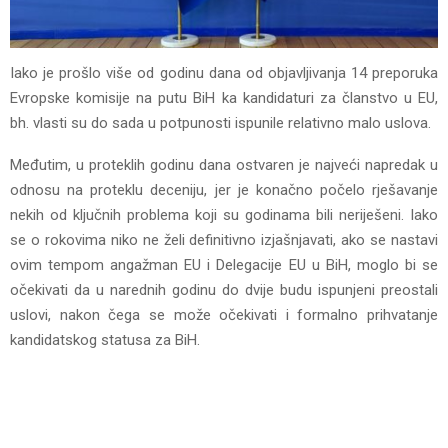
Iako je prošlo više od godinu dana od objavljivanja 14 preporuka
Evropske komisije na putu BiH ka kandidaturi za članstvo u EU,
bh. vlasti su do sada u potpunosti ispunile relativno malo uslova.
Međutim, u proteklih godinu dana ostvaren je najveći napredak u
odnosu na proteklu deceniju, jer je konačno počelo rješavanje
nekih od ključnih problema koji su godinama bili neriješeni. Iako
se o rokovima niko ne želi definitivno izjašnjavati, ako se nastavi
ovim tempom angažman EU i Delegacije EU u BiH, moglo bi se
očekivati da u narednih godinu do dvije budu ispunjeni preostali
uslovi, nakon čega se može očekivati i formalno prihvatanje
kandidatskog statusa za BiH.