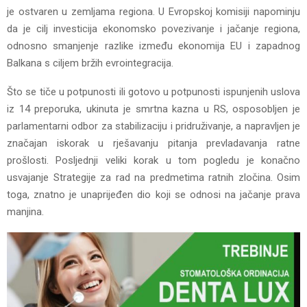
je ostvaren u zemljama regiona. U Evropskoj komisiji napominju
da je cilj investicija ekonomsko povezivanje i jačanje regiona,
odnosno smanjenje razlike između ekonomija EU i zapadnog
Balkana s ciljem bržih evrointegracija.
Što se tiče u potpunosti ili gotovo u potpunosti ispunjenih uslova
iz 14 preporuka, ukinuta je smrtna kazna u RS, osposobljen je
parlamentarni odbor za stabilizaciju i pridruživanje, a napravljen je
značajan iskorak u rješavanju pitanja prevladavanja ratne
prošlosti. Posljednji veliki korak u tom pogledu je konačno
usvajanje Strategije za rad na predmetima ratnih zločina. Osim
toga, znatno je unaprijeđen dio koji se odnosi na jačanje prava
manjina.