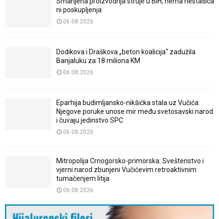
Smanjena proizvodnja struje u BiH, nema nestašica
ni poskupljenja
06.08.2026
Dodikova i Draškova „beton koalicija“ zadužila
Banjaluku za 18 miliona KM
06.08.2026
Eparhija budimljansko-nikšićka stala uz Vučića:
Njegove poruke unose mir među svetosavski narod
i čuvaju jedinstvo SPC
06.08.2026
Mitropolija Crnogorsko-primorska: Sveštenstvo i
vjerni narod zbunjeni Vučićevim retroaktivnim
tumačenjem litija
06.08.2026