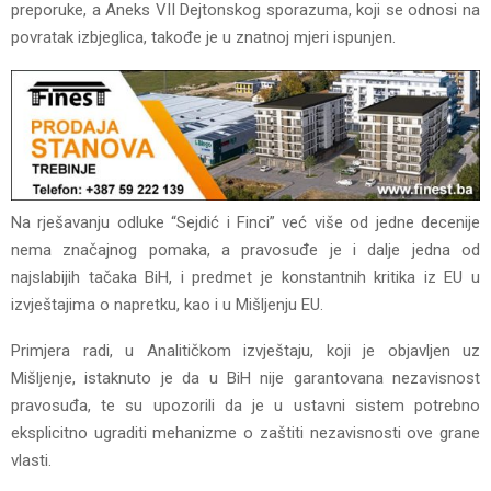
preporuke, a Aneks VII Dejtonskog sporazuma, koji se odnosi na
povratak izbjeglica, takođe je u znatnoj mjeri ispunjen.
Na rješavanju odluke “Sejdić i Finci” već više od jedne decenije
nema značajnog pomaka, a pravosuđe je i dalje jedna od
najslabijih tačaka BiH, i predmet je konstantnih kritika iz EU u
izvještajima o napretku, kao i u Mišljenju EU.
Primjera radi, u Analitičkom izvještaju, koji je objavljen uz
Mišljenje, istaknuto je da u BiH nije garantovana nezavisnost
pravosuđa, te su upozorili da je u ustavni sistem potrebno
eksplicitno ugraditi mehanizme o zaštiti nezavisnosti ove grane
vlasti.