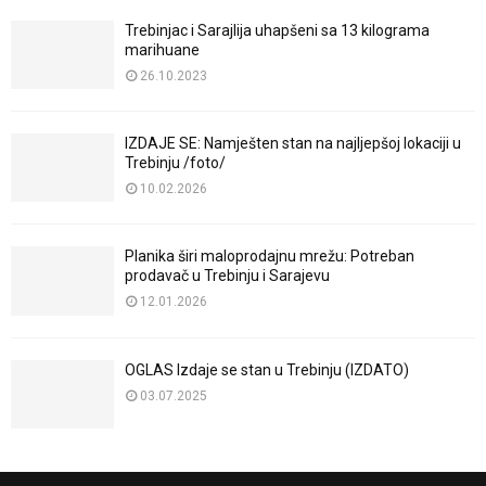
Trebinjac i Sarajlija uhapšeni sa 13 kilograma
marihuane
26.10.2023
IZDAJE SE: Namješten stan na najljepšoj lokaciji u
Trebinju /foto/
10.02.2026
Planika širi maloprodajnu mrežu: Potreban
prodavač u Trebinju i Sarajevu
12.01.2026
OGLAS Izdaje se stan u Trebinju (IZDATO)
03.07.2025