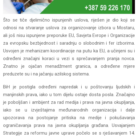
Što se tiče djelimično ispunjenih uslova, riješen je dio koji se
odnosi na stvaranje uslova za organizovanje izbora u Mostaru,
ali još nisu ispunjene preporuke EU, Savjeta Evrope i Organizacije
za evropsku bezbjednost i saradnju o slobodnim i fer izborima.
Usvojen je mehanizam koordinacije na putu ka EU, a učinjeni su i
određeni značajni koraci u vezi s sprečavanjem pranja novca.
Znatno je ojačan menadžment granica, a određene mjere
preduzete su i na jačanju azilskog sistema.
BiH je postigla određeni napredak i u poštovanju ljudskih i
manjinskih prava, iako u tom dijelu ostaje dosta posla. Značajno
je poboljšan i ambijent za rad medija i prava na javna okupljanja,
iako se u izvještajima međunarodnih organizacija i dalje
upozorava na postojanje pritiska na medije i pokušavanja
ograničavanja prava na javna okupljanja građana. Usvajanjem
Strategije za reformu javne uprave počelo se s rješavanjem 14.