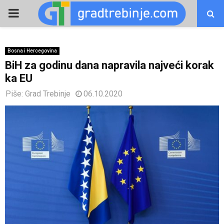
PRIMARY
MENU
Bosna i Hercegovina
BiH za godinu dana napravila najveći korak
ka EU
Piše:
Grad Trebinje
06.10.2020