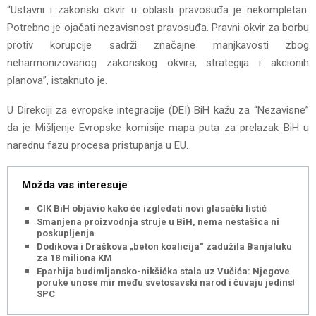
“Ustavni i zakonski okvir u oblasti pravosuđa je nekompletan.
Potrebno je ojačati nezavisnost pravosuđa. Pravni okvir za borbu
protiv korupcije sadrži značajne manjkavosti zbog
neharmonizovanog zakonskog okvira, strategija i akcionih
planova”, istaknuto je.
U Direkciji za evropske integracije (DEI) BiH kažu za “Nezavisne”
da je Mišljenje Evropske komisije mapa puta za prelazak BiH u
narednu fazu procesa pristupanja u EU.
Možda vas interesuje
CIK BiH objavio kako će izgledati novi glasački listić
Smanjena proizvodnja struje u BiH, nema nestašica ni
poskupljenja
Dodikova i Draškova „beton koalicija“ zadužila Banjaluku
za 18 miliona KM
Eparhija budimljansko-nikšićka stala uz Vučića: Njegove
poruke unose mir među svetosavski narod i čuvaju jedinstvo
SPC