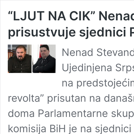
“LJUT NA CIK” Nenad
prisustvuje sjednici
Nenad Stevandi
Ujedinjena Srp
na predstojećim
revolta” prisutan na današ
doma Parlamentarne skupš
komisija BiH je na sjednici