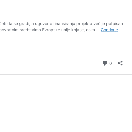
i da se gradi, a ugovor o finansiranju projekta već je potpisan
espovratnim sredstvima Evropske unije koja je, osim …
Continue
Comment
0