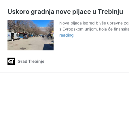
Uskoro gradnja nove pijace u Trebinju
Nova pijaca ispred bivše upravne zgr
s Evropskom unijom, koja će finansira
Uskoro
reading
gradnja
nove
pijace
u
Grad Trebinje
Trebinju