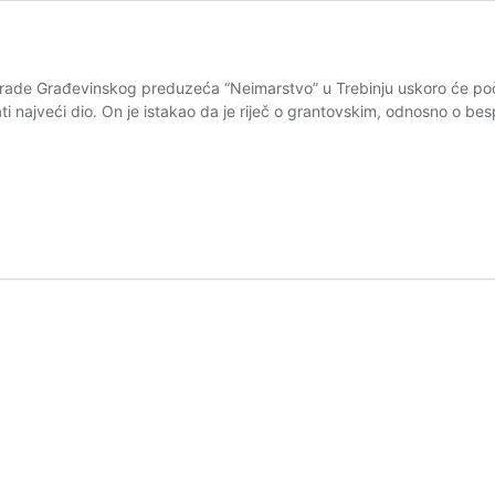
ade Građevinskog preduzeća “Neimarstvo” u Trebinju uskoro će počet
ti najveći dio. On je istakao da je riječ o grantovskim, odnosno o b