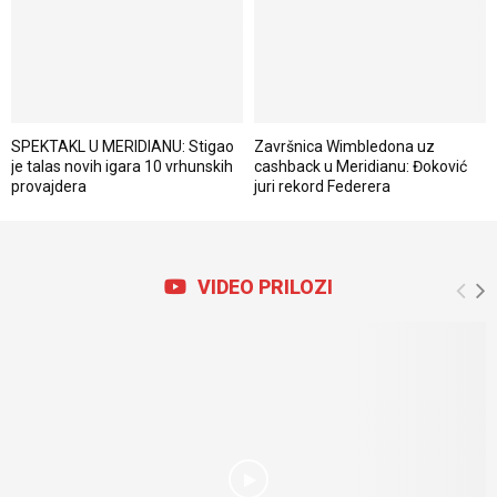
SPEKTAKL U MERIDIANU: Stigao
Završnica Wimbledona uz
je talas novih igara 10 vrhunskih
cashback u Meridianu: Đoković
provajdera
juri rekord Federera
VIDEO PRILOZI