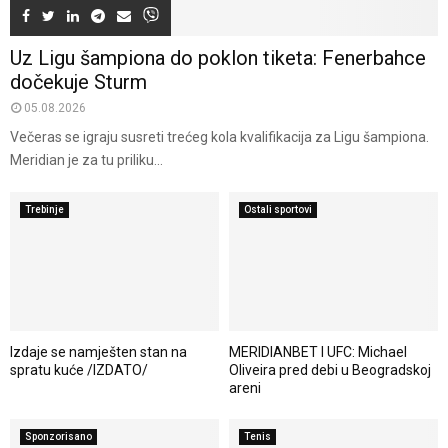
Uz Ligu šampiona do poklon tiketa: Fenerbahce
dočekuje Sturm
05.08.2026
Večeras se igraju susreti trećeg kola kvalifikacija za Ligu šampiona.
Meridian je za tu priliku...
Trebinje
Ostali sportovi
Izdaje se namješten stan na
MERIDIANBET I UFC: Michael
spratu kuće /IZDATO/
Oliveira pred debi u Beogradskoj
areni
Sponzorisano
Tenis