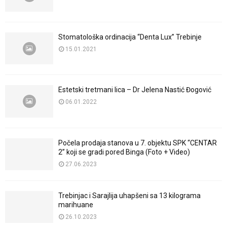
Stomatološka ordinacija “Denta Lux” Trebinje
15.01.2021
Estetski tretmani lica – Dr Jelena Nastić Đogović
06.01.2022
Počela prodaja stanova u 7. objektu SPK “CENTAR
2” koji se gradi pored Binga (Foto + Video)
27.06.2023
Trebinjac i Sarajlija uhapšeni sa 13 kilograma
marihuane
26.10.2023