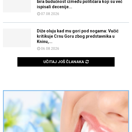
bira budućnost između političara koji su već
ispisali decenije...
07.08.2026
Diže oluju kad mu gori pod nogama: Vučić
kritikuje Crnu Goru zbog predstavnika u
Kninu,...
06.08.2026
UČITAJ JOŠ ČLANAKA