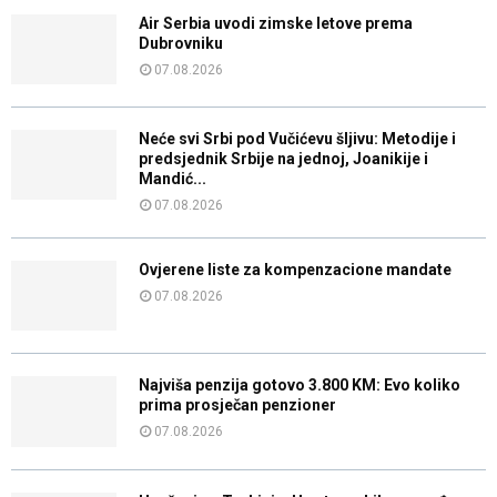
Air Serbia uvodi zimske letove prema
Dubrovniku
07.08.2026
Neće svi Srbi pod Vučićevu šljivu: Metodije i
predsjednik Srbije na jednoj, Joanikije i
Mandić...
07.08.2026
Ovjerene liste za kompenzacione mandate
07.08.2026
Najviša penzija gotovo 3.800 KM: Evo koliko
prima prosječan penzioner
07.08.2026