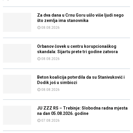
Za dva dana u Crnu Goru ušlo više ljudi nego
što zemlja ima stanovnika
08.08.2026
Orbanov čovek u centru korupcionaškog
skandala: Sijartu prete tri godine zatvora
08.08.2026
Beton koalicija potvrdila da su Stanivuković i
Dodik još u simbiozi
08.08.2026
JU ZZZ RS – Trebinje: Slobodna radna mjesta
na dan 05.08.2026. godine
07.08.2026