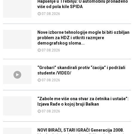
Hapšenje u Trebinju: U automobilu pronađeno
više od pola kile SPIDA
07.08.2026
Nove izborne tehnologije mogle bi biti ozbiljan
problem za HDZ i otkriti razmjere
demografskog sloma...
07.08.2026
“Grobari” skandirali protiv “ćacija” i podržali
studente /VIDEO/
07.08.2026
“Zabole me više ona stvar za četnika i ustaše”:
Izjava Rađe o kojoj bruji Balkan
07.08.2026
NOVI BIRAČI, STARI IGRAČI Generacija 2008.