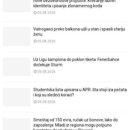
nove bezbednosne propuste: Kreiranje lažnih
identiteta i pisanje zlonamernog koda
05.08.2026
Vatrogasci preko balkona ušli u stan i spasili stariju
ženu
05.08.2026
Uz Ligu šampiona do poklon tiketa: Fenerbahce
dočekuje Sturm
05.08.2026
Studentska lista upisana u APR: Šta stoji iza pečata
i koji su sledeći koraci?
05.08.2026
Smeštaj od 150 evra, ručak uz bonove, lako do
zaposlenja: Mladi iz regiona mogu potpuno