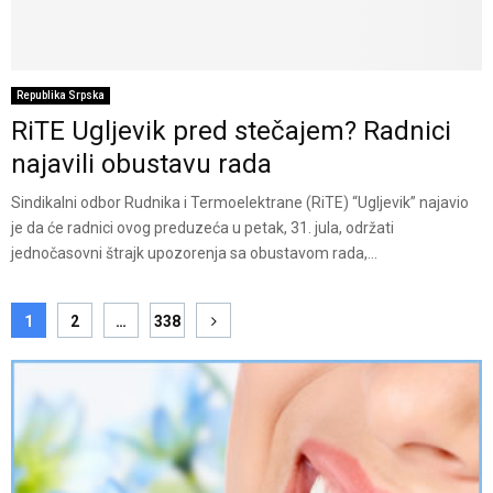
Republika Srpska
RiTE Ugljevik pred stečajem? Radnici
najavili obustavu rada
Sindikalni odbor Rudnika i Termoelektrane (RiTE) “Ugljevik” najavio
je da će radnici ovog preduzeća u petak, 31. jula, održati
jednočasovni štrajk upozorenja sa obustavom rada,...
Posts
1
2
…
338
pagination