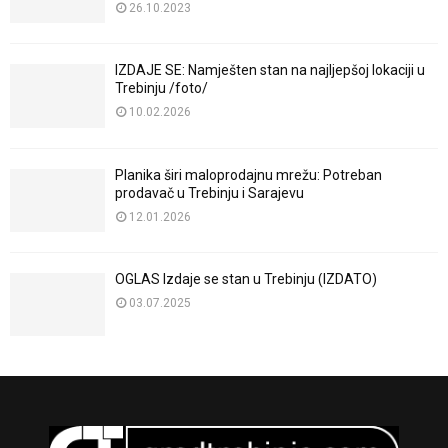
26.10.2023
IZDAJE SE: Namješten stan na najljepšoj lokaciji u
Trebinju /foto/
10.02.2026
Planika širi maloprodajnu mrežu: Potreban
prodavač u Trebinju i Sarajevu
12.01.2026
OGLAS Izdaje se stan u Trebinju (IZDATO)
03.07.2025