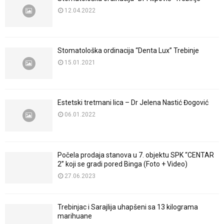
12.04.2022
Stomatološka ordinacija “Denta Lux” Trebinje
15.01.2021
Estetski tretmani lica – Dr Jelena Nastić Đogović
06.01.2022
Počela prodaja stanova u 7. objektu SPK “CENTAR
2” koji se gradi pored Binga (Foto + Video)
27.06.2023
Trebinjac i Sarajlija uhapšeni sa 13 kilograma
marihuane