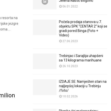
Jelena Nastić Đogović
06.01.2022
h resorta na
Počela prodaja stanova u 7.
ijske jezgre
objektu SPK “CENTAR 2” koji se
oma....
gradi pored Binga (Foto +
Video)
27.06.2023
Trebinjac i Sarajlija uhapšeni
sa 13 kilograma marihuane
26.10.2023
IZDAJE SE: Namješten stan na
najljepšoj lokaciji u Trebinju
/foto/
milion
10.02.2026