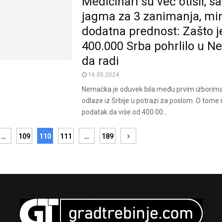
Medicinari su već otišli, s
jagma za 3 zanimanja, min
dodatna prednost: Zašto j
400.000 Srba pohrlilo u 
da radi
16.05.2024
Nemačka je oduvek bila među prvim izborima l
odlaze iz Srbije u potrazi za poslom. O tome 
podatak da više od 400.00...
…
109
110
111
…
189
ion