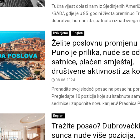
Tužna vijest dolazi nam iz Sjedinjenih Ameri
/SAD/, gdje je u 85. godini života preminuo Tre
dobrotvor, humanista, patriota i iznad svega č
Izdvojeno
Region
Želite poslovnu promjenu 
Puno je prilika, nude se od
satnice, plaćen smještaj,
društvene aktivnosti za ko
08.06.2024
Pronađite svoj sledeći posao na posao.hr. por
Pregledajte 10 pozicija koje su istaknute sa
sedmice i započnite novu karijeru! Praonica Pla
Region
Tražite posao? Dubrovački
sunca nude više pozicija,