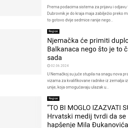
Prema podacima sistema za prijavu i odjavu tu
Dubrovnik je do kraja maja zabilježio preko mil
to gotovo dvije sedmice ranije nego...
Region
Njemačka će primiti duplo
Balkanaca nego što je to č
sada
02.06.2024
U Nemačkoj su juče stupila na snagu nova prav
vizama za kvalifikovane radnike iz zemalja 
unije, koja omogućavaju ulazak u...
Region
“TO BI MOGLO IZAZVATI 
Hrvatski medij tvrdi da s
hapšenje Mila Đukanović