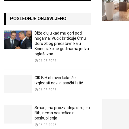
POSLEDNJE OBJAVLJENO
Diže oluju kad mu gori pod
nogama: Vučić kritikuje Crnu
Goru zbog predstavnika u
Kninu, iako se godinama jedva
oglašavao
06.08.2026
CIK BiH objavio kako će
izgledati novi glasački listić
06.08.2026
Smanjena proizvodnja struje u
BiH, nema nestašica ni
poskupljenja
06.08.2026