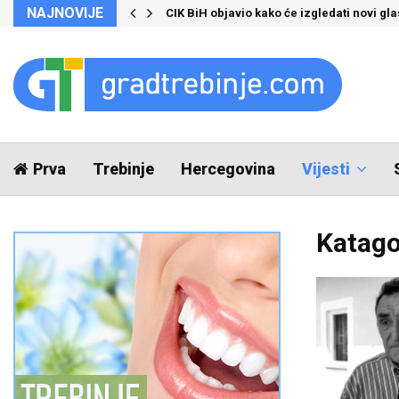
NAJNOVIJE
CIK BiH objavio kako će izgledati novi glas
Prva
Trebinje
Hercegovina
Vijesti
Katago