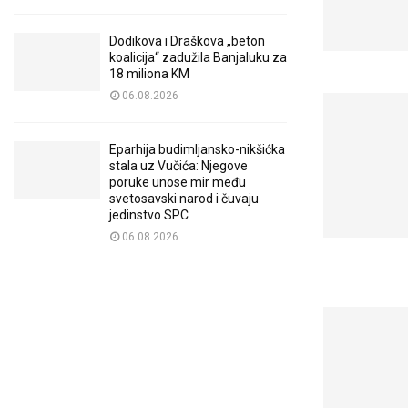
Dodikova i Draškova „beton
koalicija“ zadužila Banjaluku za
18 miliona KM
06.08.2026
Eparhija budimljansko-nikšićka
stala uz Vučića: Njegove
poruke unose mir među
svetosavski narod i čuvaju
jedinstvo SPC
06.08.2026