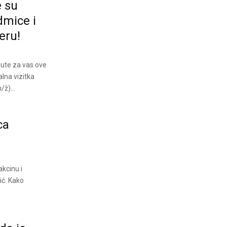
e su
dmice i
eru!
nute za vas ove
alna vizitka
/ž)...
ca
akcinu i
ić. Kako