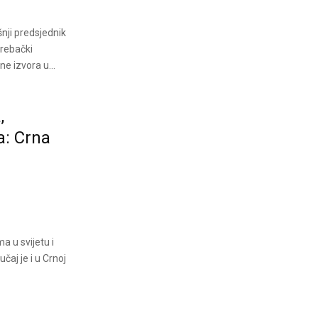
nji predsjednik
grebački
ne izvora u...
,
: Crna
a u svijetu i
čaj je i u Crnoj