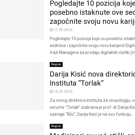
Pogledajte 10 pozicija koj
posebno istaknute ove se
započnite svoju novu karij
17.05.2024
Pogledajte 10 pozicija koje su posebno istak
sedmice i započnite svoju novu karijeru! Digit
traži Managera za prodaju digitalnih vizitki (m
Region
Darija Kisić nova direktori
Instituta “Torlak”
16.05.2024
Za novog direktora Instituta za virusologiju, v
serume “Torlak” izabrana je prof. dr Darija Kis
saznaje “Blic”, Darija Kisić je na ovu funkciju...
Region