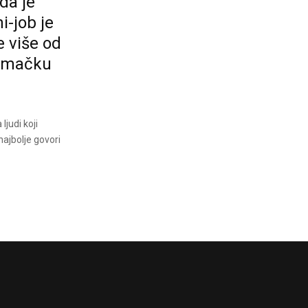
ada je
i-job je
e više od
Nemačku
judi koji
najbolje govori