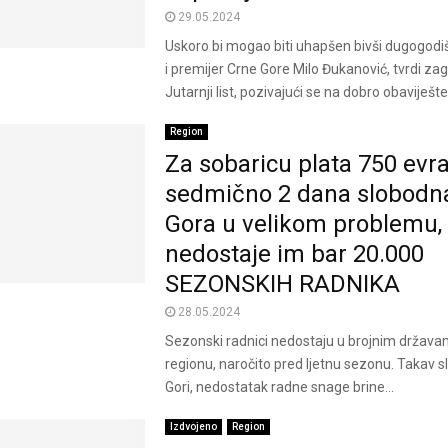
29.05.2024
Uskoro bi mogao biti uhapšen bivši dugogodiš
i premijer Crne Gore Milo Đukanović, tvrdi za
Jutarnji list, pozivajući se na dobro obaviješte
Region
Za sobaricu plata 750 evra
sedmično 2 dana slobodna
Gora u velikom problemu,
nedostaje im bar 20.000
SEZONSKIH RADNIKA
28.05.2024
Sezonski radnici nedostaju u brojnim državam
regionu, naročito pred ljetnu sezonu. Takav slu
Gori, nedostatak radne snage brine...
Izdvojeno
Region