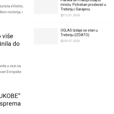
Planika širi maloprodajnu
mrežu: Potreban prodavač u
rista eVisitor,
Trebinju i Sarajevu
iion noćenja, i
12.01.2026
OGLAS Izdaje se stan u
 više
Trebinju (IZDATO)
03.07.2025
inila do
ila u vezi sa
izvan Evropske
SUKOBE”
e sprema
a