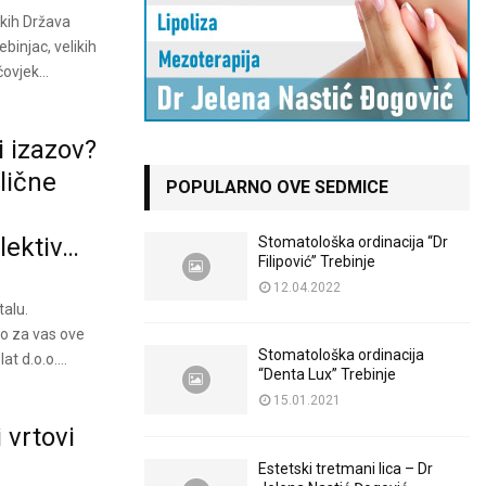
čkih Država
binjac, velikih
ovjek...
i izazov?
lične
POPULARNO OVE SEDMICE
lektiv…
Stomatološka ordinacija “Dr
Filipović” Trebinje
12.04.2022
talu.
mo za vas ove
Stomatološka ordinacija
t d.o.o....
“Denta Lux” Trebinje
15.01.2021
 vrtovi
Estetski tretmani lica – Dr