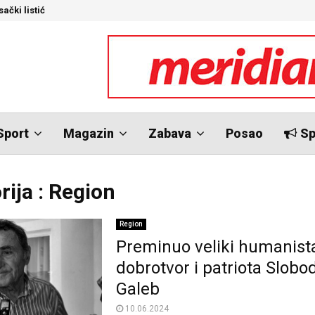
ački listić
S
Sport
Magazin
Zabava
Posao
Sp
rija : Region
Region
Preminuo veliki humanista
dobrotvor i patriota Slobo
Galeb
10.06.2024