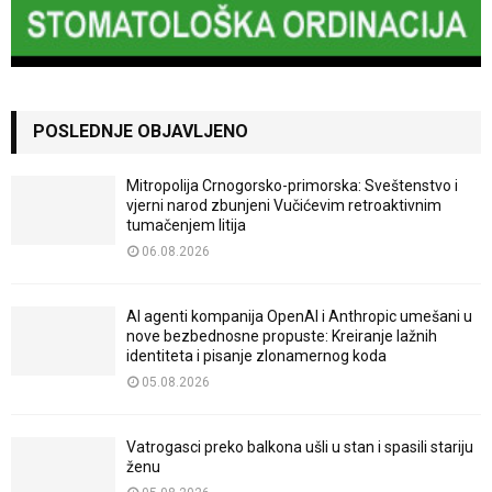
POSLEDNJE OBJAVLJENO
Mitropolija Crnogorsko-primorska: Sveštenstvo i
vjerni narod zbunjeni Vučićevim retroaktivnim
tumačenjem litija
06.08.2026
AI agenti kompanija OpenAI i Anthropic umešani u
nove bezbednosne propuste: Kreiranje lažnih
identiteta i pisanje zlonamernog koda
05.08.2026
Vatrogasci preko balkona ušli u stan i spasili stariju
ženu