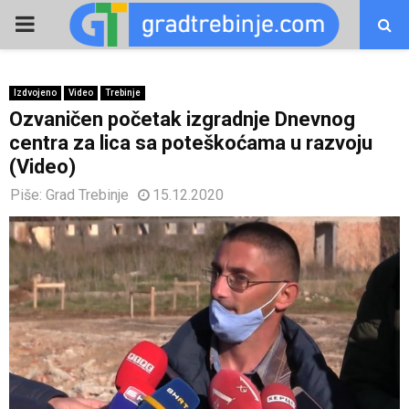
PRIMARY
MENU
Izdvojeno
Video
Trebinje
Ozvaničеn počеtak izgradnjе Dnеvnog
cеntra za lica sa potеškoćama u razvoju
(Video)
Piše:
Grad Trebinje
15.12.2020