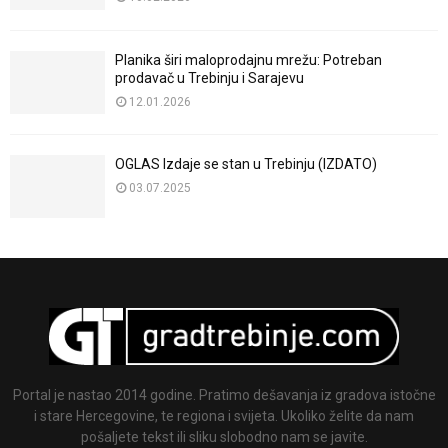
Planika širi maloprodajnu mrežu: Potreban
prodavač u Trebinju i Sarajevu
12.01.2026
OGLAS Izdaje se stan u Trebinju (IZDATO)
03.07.2025
Portal je nastao 2014 godine. Pratimo dešavanja iz gradova istočne
i stare Hercegovine, te regiona i svijeta. Ukoliko želite da nam
pošaljete tekst ili sliku slobodno nam se javite.