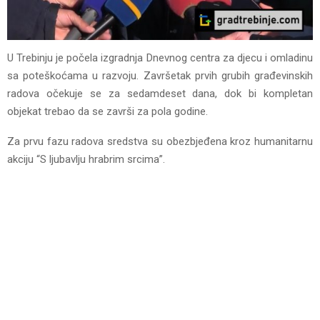
U Trebinju je počela izgradnja Dnevnog centra za djecu i omladinu
sa poteškoćama u razvoju. Završetak prvih grubih građevinskih
radova očekuje se za sedamdeset dana, dok bi kompletan
objekat trebao da se završi za pola godine.
Za prvu fazu radova sredstva su obezbjeđena kroz humanitarnu
akciju “S ljubavlju hrabrim srcima”.