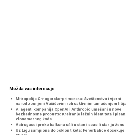
Možda vas interesuje
Mitropolija Crnogorsko-primorska: Sveštenstvo i vjerni
narod zbunjeni Vučićevim retroaktivnim tumačenjem litija
AI agenti kompanija OpenAI i Anthropic umešani u nove
bezbednosne propuste: Kreiranje lažnih identiteta i pisanje
zlonamernog koda
Vatrogasci preko balkona ušli u stan i spasili stariju ženu
Uz Ligu šampiona do poklon tiketa: Fenerbahce dočekuje