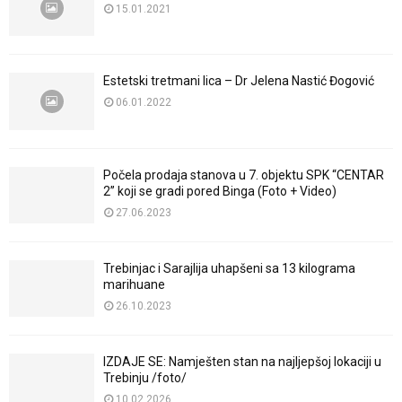
15.01.2021
Estetski tretmani lica – Dr Jelena Nastić Đogović
06.01.2022
Počela prodaja stanova u 7. objektu SPK “CENTAR
2” koji se gradi pored Binga (Foto + Video)
27.06.2023
Trebinjac i Sarajlija uhapšeni sa 13 kilograma
marihuane
26.10.2023
IZDAJE SE: Namješten stan na najljepšoj lokaciji u
Trebinju /foto/
10.02.2026