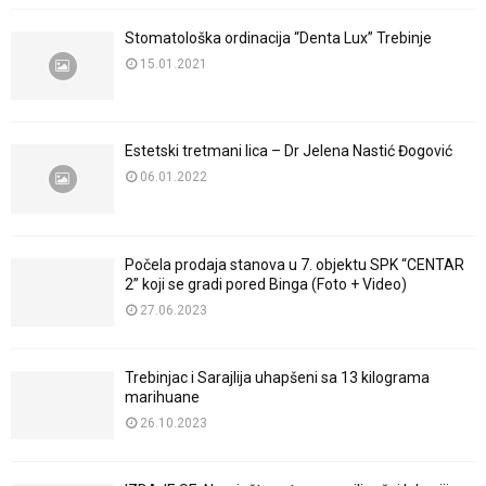
Stomatološka ordinacija “Denta Lux” Trebinje
15.01.2021
Estetski tretmani lica – Dr Jelena Nastić Đogović
06.01.2022
Počela prodaja stanova u 7. objektu SPK “CENTAR
2” koji se gradi pored Binga (Foto + Video)
27.06.2023
Trebinjac i Sarajlija uhapšeni sa 13 kilograma
marihuane
26.10.2023