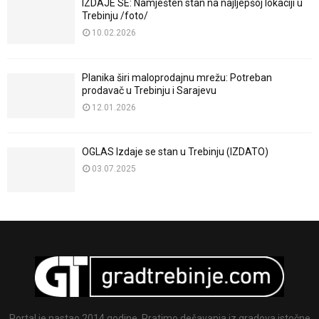
IZDAJE SE: Namješten stan na najljepšoj lokaciji u
Trebinju /foto/
10.02.2026
Planika širi maloprodajnu mrežu: Potreban
prodavač u Trebinju i Sarajevu
12.01.2026
OGLAS Izdaje se stan u Trebinju (IZDATO)
03.07.2025
Portal je nastao 2014 godine. Pratimo dešavanja iz gradova istočne