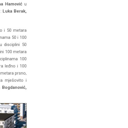
na Hamović
u
 :
Luka Berak,
o i 50 metara
inama 50 i 100
 disciplini 50
lini 100 metara
ciplinama 100
ra leđno i 100
0 metara prsno,
ra mješovito i
a Bogdanović,