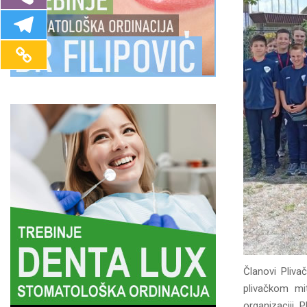
Članovi Pliv
plivačkom mi
organizaciji P