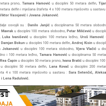
 metara prsno,
Tamara Hamović
u disciplini 50 metara delfin,
Tija
 metara delfin i mješana štafeta 4 x 100 metara mješovito u sastavu
 Viktor Vasojević i Jovana Jokanović
.
lje osvojili su :
Danilo Janjić
u disciplinama 50 metara slobodn
e Mavrak
u disciplini 100 metara slobodno,
Petar Milićević
u discipl
o,
Luka Ivanišević
u disciplini 100 metara leđno,
Uroš Hamović
u
,
Damjan Bokun
u disciplini 100 metara delfin,
Andrej Kisin
u discip
 Jokanović
u disciplini 100 metara slobodno,
Vjera Vlačić
u dis
dno i 100 metara leđno,
Tamara Hamović
u disciplinama 50 meta
,
Rea Ćapin
u disciplini 50 metara prsno,
Ivana Bratić
u disciplini 10
u disciplini 50 metara delfin,
Lana Kovač
u disciplini 200 meta
eta 4 x 100 metara mješovito u sastavu :
Sara Setenčić, Aleks
 i Lena Radulović.