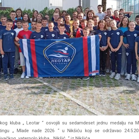
ačkog kluba „ Leotar “ osvojili su sedamdeset jednu medalju na
tingu „ Mlade nade 2026 “ u Nikšiću koji se održavao 24.5.2
livačkog vaterpolo kluba „ Nikšić “ iz Nikšića