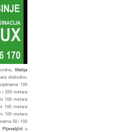
obodno,
Matija
tara slobodno,
ciplinama 100
 i 200 metara
ini 100 metara
ini 100 metara
ini 100 metara
linama 50 i 100
a Pljevaljčić
u