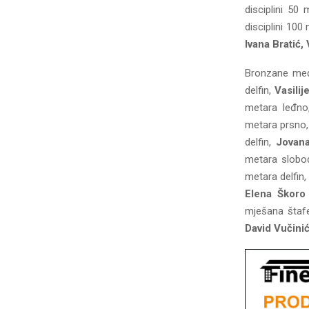
disciplini 50
disciplini 100
Ivana Bratić,
Bronzane meda
delfin,
Vasilij
metara leđn
metara prsno
delfin,
Jovana
metara slobo
metara delfin
Elena Škoro
mješana štaf
David Vučinić