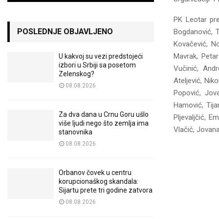
PK Leotar pre
POSLEDNJE OBJAVLJENO
Bogdanović, To
Kovačević, No
Mavrak, Petar
U kakvoj su vezi predstojeći
izbori u Srbiji sa posetom
Vučinić, And
Zelenskog?
Ateljević, Nik
08.08.2026
Popović, Jova
Hamović, Tija
Za dva dana u Crnu Goru ušlo
Pljevaljčić, E
više ljudi nego što zemlja ima
Vlačić, Jovana
stanovnika
08.08.2026
Orbanov čovek u centru
korupcionaškog skandala:
Sijartu prete tri godine zatvora
08.08.2026