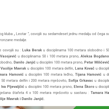
kog kluba „ Leotar “, osvojili su sedamdeset jednu medalju od čega s
bronzane medalje.
 osvojili su :
Luka Berak
u disciplinama 100 metara slobodno i 5
 Vasojević
u disciplinama 50 i 100 metara prsno,
Aleksa Bogdano
lobodno,
Danilo Janjić
u disciplini 100 metara prsno,
Petar Milićevi
,
Vasilije Mavrak
u disciplini 100 metara delfin,
Lana Kovač
u discip
mara Hamović
u disciplini 100 metara leđno,
Tijana Hamović
u di
 50 metara delfin i 200 metara mješovito,
Sofija Grkavac
u discipl
,
Iva Pljevaljčić
u disciplini 100 metara prsno,
Elena Škoro
u discipl
mješana štafeta 4 x 100 metara mješovito u sastavu :
Tamara Ha
lije Mavrak i Danilo Janjić.