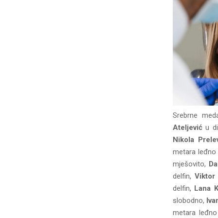
Srebrne meda
Ateljević
u di
Nikola Prele
metara leđno 
mješovito,
Da
delfin,
Viktor
delfin,
Lana 
slobodno,
Iva
metara leđno