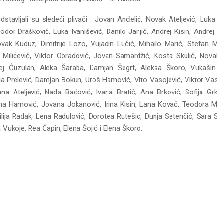
dstavljali su sledeći plivači : Jovan Anđelić, Novak Ateljević, Luka
dor Drašković, Luka Ivanišević, Danilo Janjić, Andrej Kisin, Andrej
vak Kuduz, Dimitrije Lozo, Vujadin Lučić, Mihailo Marić, Stefan Ma
 Milićević, Viktor Obradović, Jovan Samardžić, Kosta Skulić, Novak
rej Ćuzulan, Aleka Šaraba, Damjan Šegrt, Aleksa Škoro, Vukašin 
ola Prelević, Damjan Bokun, Uroš Hamović, Vito Vasojević, Viktor Va
na Ateljević, Nađa Baćović, Ivana Bratić, Ana Brković, Sofija G
na Hamović, Jovana Jokanović, Irina Kisin, Lana Kovač, Teodora Mil
milija Radak, Lena Radulović, Dorotea Rutešić, Dunja Setenčić, Sara 
 Vukoje, Rea Ćapin, Elena Šojić i Elena Škoro.