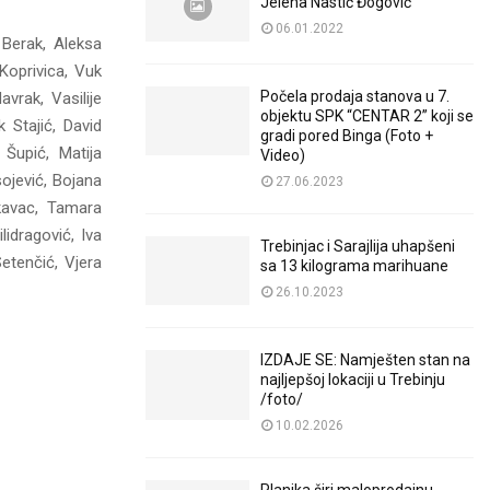
Jelena Nastić Đogović
06.01.2022
 Berak, Aleksa
 Koprivica, Vuk
Počela prodaja stanova u 7.
vrak, Vasilije
objektu SPK “CENTAR 2” koji se
 Stajić, David
gradi pored Binga (Foto +
Šupić, Matija
Video)
sojević, Bojana
27.06.2023
rkavac, Tamara
idragović, Iva
Trebinjac i Sarajlija uhapšeni
Setenčić, Vjera
sa 13 kilograma marihuane
26.10.2023
IZDAJE SE: Namješten stan na
najljepšoj lokaciji u Trebinju
/foto/
10.02.2026