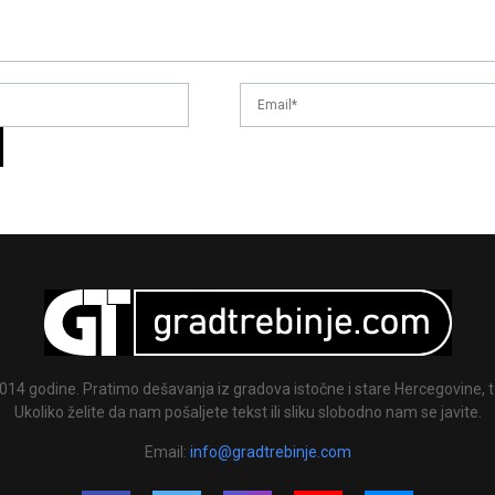
014 godine. Pratimo dešavanja iz gradova istočne i stare Hercegovine, te
Ukoliko želite da nam pošaljete tekst ili sliku slobodno nam se javite.
Email:
info@gradtrebinje.com