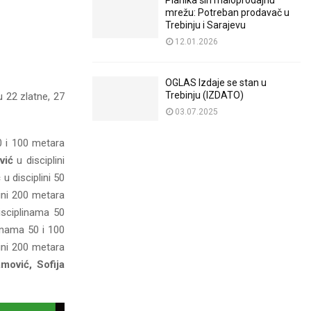
Planika širi maloprodajnu
mrežu: Potreban prodavač u
Trebinju i Sarajevu
12.01.2026
OGLAS Izdaje se stan u
Trebinju (IZDATO)
u 22 zlatne, 27
03.07.2025
0 i 100 metara
vić
u disciplini
ć
u disciplini 50
lini 200 metara
sciplinama 50
inama 50 i 100
ini 200 metara
mović, Sofija