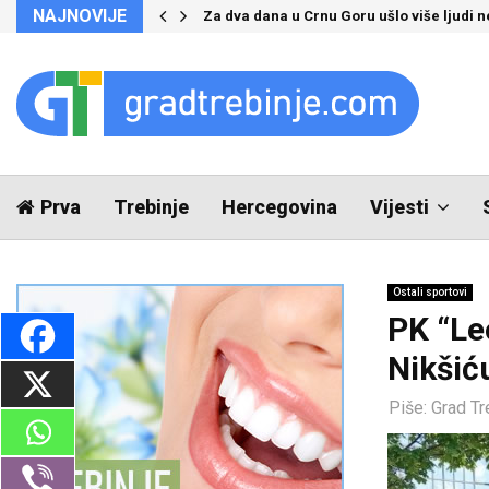
NAJNOVIJE
Za dva dana u Crnu Goru ušlo više ljudi 
Prva
Trebinje
Hercegovina
Vijesti
Ostali sportovi
PK “Le
Nikšić
Piše:
Grad Tr