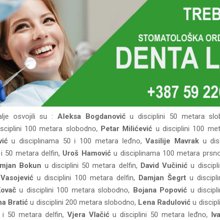
lje osvojili su :
Aleksa Bogdanović
u disciplini 50 metara sl
sciplini 100 metara slobodno,
Petar Milićević
u disciplini 100 me
vić
u disciplinama 50 i 100 metara leđno,
Vasilije Mavrak
u dis
i 50 metara delfin,
Uroš Hamović
u disciplinama 100 metara prsno
mjan Bokun
u disciplini 50 metara delfin,
David Vučinić
u discipl
 Vasojević
u disciplini 100 metara delfin,
Damjan Šegrt
u discipl
Kovač
u disciplini 100 metara slobodno,
Bojana Popović
u discipl
na Bratić
u disciplini 200 metara slobodno,
Lena Radulović
u discip
 i 50 metara delfin,
Vjera Vlačić
u disciplini 50 metara leđno,
Iv