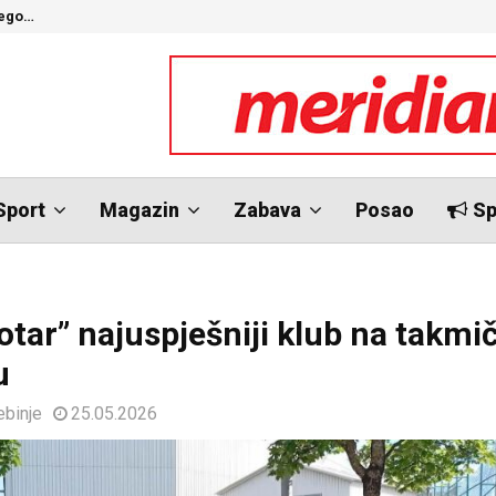
nego…
O
Sport
Magazin
Zabava
Posao
Sp
otar” najuspješniji klub na takmi
u
ebinje
25.05.2026