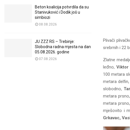
Beton koalicija potvrdila da su
Stanivuković i Dodik još u
simbiozi
08.08.2026
Plivači plivač
JU ZZZ RS – Trebinje:
Slobodna radna mjesta na dan
srebrnih i 22 
05.08.2026. godine
07.08.2026
Zlatne medalje
leđno,
Viktor
100 metara s
metara delfin
slobodno,
Ta
metara prsno,
metara prsno
mješovito i 
Grkavac, Vasi