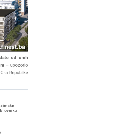
odsto od onih
arm –
upozorio
KC-a Republike
i zimske
ubrovniku
a