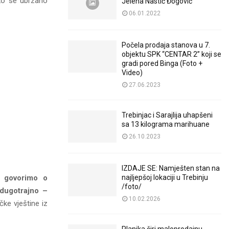
iko se ubrzano
Jelena Nastić Đogović
06.01.2022
Počela prodaja stanova u 7.
objektu SPK “CENTAR 2” koji se
gradi pored Binga (Foto +
Video)
27.06.2023
Trebinjac i Sarajlija uhapšeni
sa 13 kilograma marihuane
26.10.2023
IZDAJE SE: Namješten stan na
a govorimo o
najljepšoj lokaciji u Trebinju
/foto/
 dugotrajno –
10.02.2026
čke vještine iz