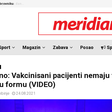
brovniku
N
Sport
Magazin
Zabava
Posao
Sp
no: Vakcinisani pacijenti nemaju
ku formu (VIDEO)
ebinje
24.08.2021