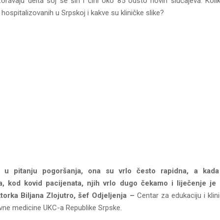
oravaju delta soj se širi i čini oko 85 odsto novih slučajeva. Kol
hospitalizovanih u Srpskoj i kakve su kliničke slike?
u pitanju pogoršanja, ona su vrlo često rapidna, a kad
a, kod kovid pacijenata, njih vrlo dugo čekamo i liječenje je
torka Biljana Zlojutro, šef Odjeljenja –
Centar za edukaciju i klini
zivne medicine UKC-a Republike Srpske.