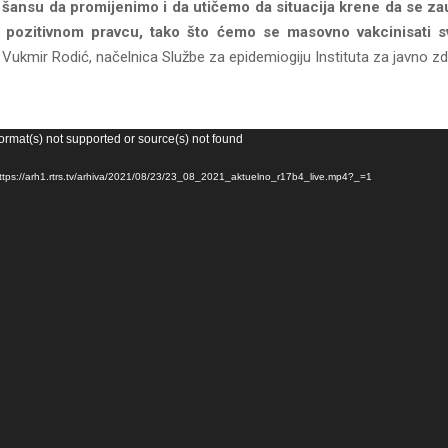
šansu da promijenimo i da utičemo da situacija krene da se zau
 pozitivnom pravcu, tako što ćemo se masovno vakcinisati s
Vukmir Rodić, načelnica Službe za epidemiogiju Instituta za javno zd
ormat(s) not supported or source(s) not found
https://arh1.rtrs.tv/arhiva/2021/08/23/23_08_2021_aktuelno_r17b4_live.mp4?_=1