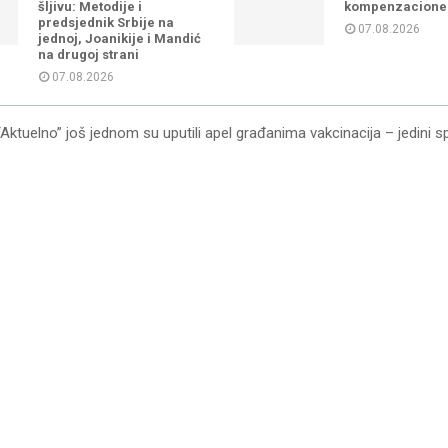
šljivu: Metodije i
kompenzacione
predsjednik Srbije na
07.08.2026
jednoj, Joanikije i Mandić
na drugoj strani
07.08.2026
“Aktuelno” još jednom su uputili apel građanima vakcinacija – jedini s