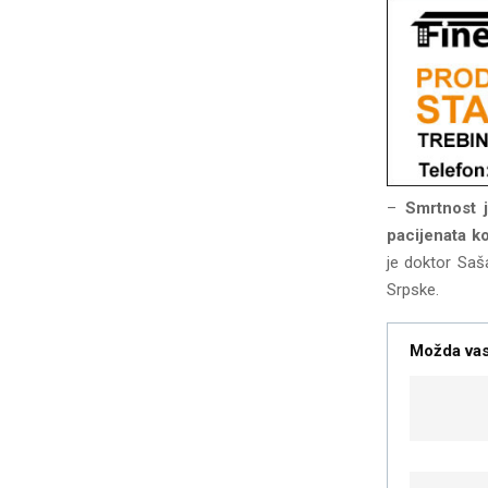
–
Smrtnost je
pacijenata ko
je doktor Saš
Srpske.
Možda vas