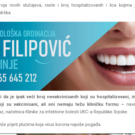
ja novih slučajeva, raste i broj hospitalizovanih i lica kojim
drška.
 da je ipak veći broj nevakcinisanih koji su hospitalizovani, i
oji su vakcinisani, ali oni nemaju težu kliničku formu –
navel
z, načelnica Klinike za infektivne bolesti UKC-a Republike Srpske.
jviše prijeti plućima koja virus korona najviše pogađa.