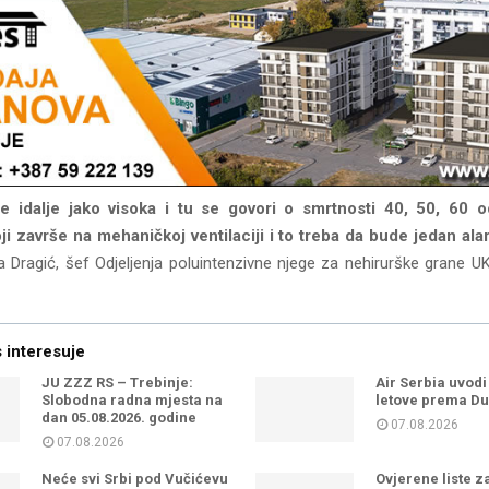
 idalje jako visoka i tu se govori o smrtnosti 40, 50, 60 
ji završe na mehaničkoj ventilaciji i to treba da bude jedan al
a Dragić, šef Odjeljenja poluintenzivne njege za nehirurške grane U
 interesuje
JU ZZZ RS – Trebinje:
Air Serbia uvod
Slobodna radna mjesta na
letove prema D
dan 05.08.2026. godine
07.08.2026
07.08.2026
Neće svi Srbi pod Vučićevu
Ovjerene liste z