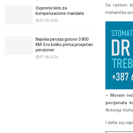
Sa rastom bro
Ovjerene liste za
mehanička po
kompenzacione mandate
07.08.2026
Najviša penzija gotovo 3.800
KM: Evo koliko prima prosječan
penzioner
07.08.2026
– Moram reći
pacijenata k
Antonija Verha
I delta soj na