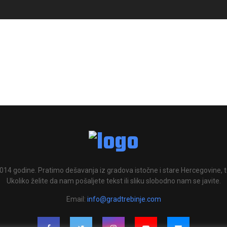
014 godine. Pratimo dešavanja iz gradova istočne i stare Hercegovine, te
Ukoliko želite da nam pošaljete tekst ili sliku slobodno nam se javite.
Email:
info@gradtrebinje.com