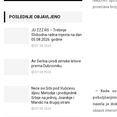
Naučnici upoz
povećava broj 
POSLEDNJE OBJAVLJENO
JU ZZZ RS – Trebinje:
Slobodna radna mjesta na dan
05.08.2026. godine
07.08.2026
Air Serbia uvodi zimske letove
prema Dubrovniku
07.08.2026
Neće svi Srbi pod Vučićevu
– Kada su 
šljivu: Metodije i predsjednik
poboljšanjim
Srbije na jednoj, Joanikije i
Mandić na drugoj strani
navela je dok
07.08.2026
oblasti inten