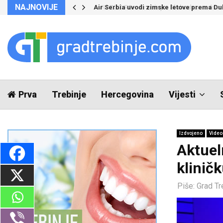
NAJNOVIJE
Air Serbia uvodi zimske letove prema Du
Prva
Trebinje
Hercegovina
Vijesti
Izdvojeno
Video
Aktuel
klinič
Piše:
Grad Tr