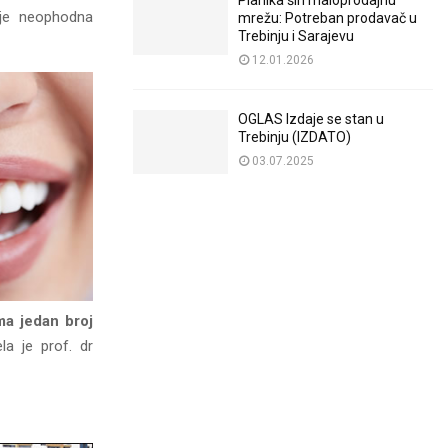
Planika širi maloprodajnu
a je neophodna
mrežu: Potreban prodavač u
Trebinju i Sarajevu
12.01.2026
OGLAS Izdaje se stan u
Trebinju (IZDATO)
03.07.2025
ma jedan broj
a je prof. dr