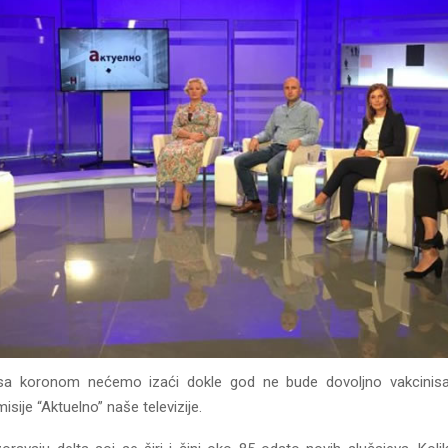
sa koronom nećemo izaći dokle god ne bude dovoljno vakcinisanih
isije “Aktuelno” naše televizije.