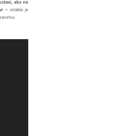
stavi, ako ne
vi –
istakla je
ravstvo.