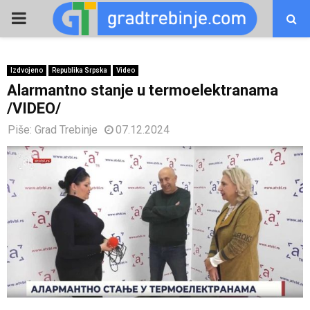
PRIMARY
MENU
Izdvojeno
Republika Srpska
Video
Alarmantno stanje u termoelektranama
/VIDEO/
Piše:
Grad Trebinje
07.12.2024