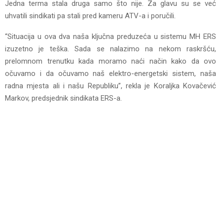
Jedna terma stala druga samo što nije. Za glavu su se već
uhvatili sindikati pa stali pred kameru ATV-a i poručili.
“Situacija u ova dva naša ključna preduzeća u sistemu MH ЕRS
izuzetno je teška. Sada se nalazimo na nekom raskršću,
prelomnom trenutku kada moramo naći način kako da ovo
očuvamo i da očuvamo naš elektro-energetski sistem, naša
radna mjesta ali i našu Republiku”, rekla je Koraljka Kovačević
Markov, predsjednik sindikata ЕRS-a.