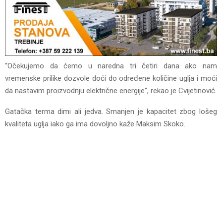
“Očekujemo da ćemo u naredna tri četiri dana ako nam
vremenske prilike dozvole doći do određene količine uglja i moći
da nastavim proizvodnju električne energije”, rekao je Cvijetinović.
Gatačka terma dimi ali jedva. Smanjen je kapacitet zbog lošeg
kvaliteta uglja iako ga ima dovoljno kaže Maksim Skoko.