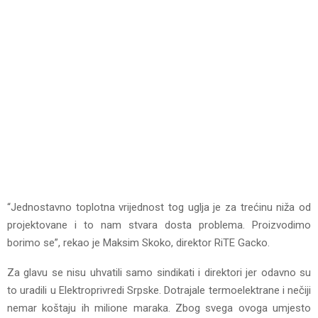
“Jednostavno toplotna vrijednost tog uglja je za trećinu niža od
projektovane i to nam stvara dosta problema. Proizvodimo
borimo se”, rekao je Maksim Skoko, direktor RiTЕ Gacko.
Za glavu se nisu uhvatili samo sindikati i direktori jer odavno su
to uradili u Еlektroprivredi Srpske. Dotrajale termoelektrane i nečiji
nemar koštaju ih milione maraka. Zbog svega ovoga umjesto