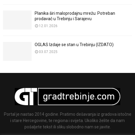
Planika širi maloprodajnu mrežu: Potreban
prodavač u Trebinju i Sarajevu
12.01.2026
OGLAS Izdaje se stan u Trebinju (IZDATO)
03.07.2025
Portal je nastao 2014 godine. Pratimo dešavanja iz gradova istočne
i stare Hercegovine, te regiona i svijeta. Ukoliko želite da nam
pošaljete tekst ili sliku slobodno nam se javite.