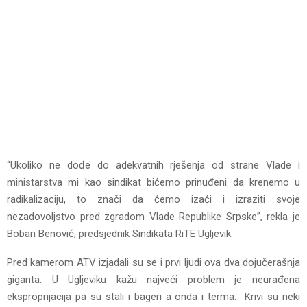
“Ukoliko ne dođe do adekvatnih rješenja od strane Vlade i
ministarstva mi kao sindikat bićemo prinuđeni da krenemo u
radikalizaciju, to znači da ćemo izaći i izraziti svoje
nezadovoljstvo pred zgradom Vlade Republike Srpske”, rekla je
Boban Benović, predsjednik Sindikata RiTЕ Ugljevik.
Pred kamerom ATV izjadali su se i prvi ljudi ova dva dojučerašnja
giganta. U Ugljeviku kažu najveći problem je neurađena
eksproprijacija pa su stali i bageri a onda i terma. Krivi su neki