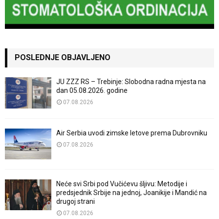
POSLEDNJE OBJAVLJENO
JU ZZZ RS – Trebinje: Slobodna radna mjesta na
dan 05.08.2026. godine
07.08.2026
Air Serbia uvodi zimske letove prema Dubrovniku
07.08.2026
Neće svi Srbi pod Vučićevu šljivu: Metodije i
predsjednik Srbije na jednoj, Joanikije i Mandić na
drugoj strani
07.08.2026