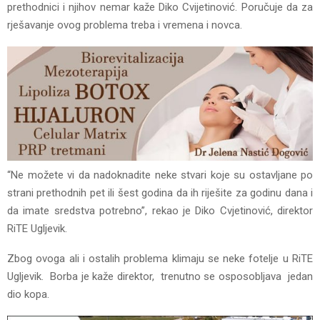
prethodnici i njihov nemar kaže Diko Cvijetinović. Poručuje da za
rješavanje ovog problema treba i vremena i novca.
“Ne možete vi da nadoknadite neke stvari koje su ostavljane po
strani prethodnih pet ili šest godina da ih riješite za godinu dana i
da imate sredstva potrebno”, rekao je Diko Cvjetinović, direktor
RiTЕ Ugljevik.
Zbog ovoga ali i ostalih problema klimaju se neke fotelje u RiTЕ
Ugljevik. Borba je kaže direktor, trenutno se osposobljava jedan
dio kopa.