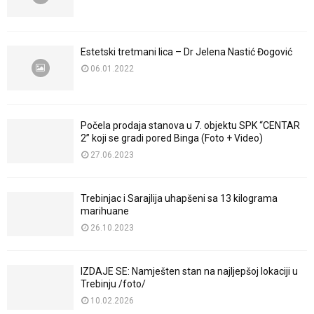
Estetski tretmani lica – Dr Jelena Nastić Đogović
06.01.2022
Počela prodaja stanova u 7. objektu SPK “CENTAR
2” koji se gradi pored Binga (Foto + Video)
27.06.2023
Trebinjac i Sarajlija uhapšeni sa 13 kilograma
marihuane
26.10.2023
IZDAJE SE: Namješten stan na najljepšoj lokaciji u
Trebinju /foto/
10.02.2026