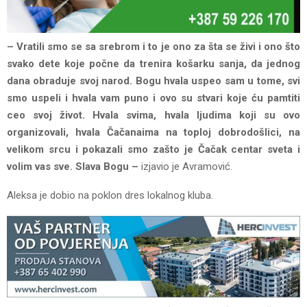
– Vratili smo se sa srebrom i to je ono za šta se živi i ono što
svako dete koje počne da trenira košarku sanja, da jednog
dana obraduje svoj narod. Bogu hvala uspeo sam u tome, svi
smo uspeli i hvala vam puno i ovo su stvari koje ću pamtiti
ceo svoj život. Hvala svima, hvala ljudima koji su ovo
organizovali, hvala Čačanaima na toploj dobrodošlici, na
velikom srcu i pokazali smo zašto je Čačak centar sveta i
volim vas sve. Slava Bogu –
izjavio je Avramović.
Aleksa je dobio na poklon dres lokalnog kluba.