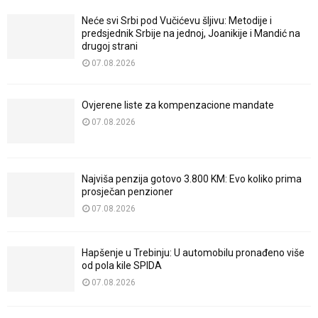
Neće svi Srbi pod Vučićevu šljivu: Metodije i
predsjednik Srbije na jednoj, Joanikije i Mandić na
drugoj strani
07.08.2026
Ovjerene liste za kompenzacione mandate
07.08.2026
Najviša penzija gotovo 3.800 KM: Evo koliko prima
prosječan penzioner
07.08.2026
Hapšenje u Trebinju: U automobilu pronađeno više
od pola kile SPIDA
07.08.2026