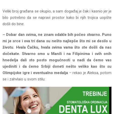
Veliki broj građana se okupio, a sam događaj je čak i kasnio jer je
bilo potrebno da se napravi prostor kako bi njih trojica uopšte
došli do bine.
– Dobar dan svima, ne znam odakle bih počeo stvarno. Puno
mi je srce i ova tri dana su nešto najlepše što mi se desilo u
životu. Hvala Čačku, hvala svima vama što ste došli da nas
dočekate. Stvarno smo u Manili i na Filipinima i svih onih
hnedelja dali sto posto mogućnosti u nadi da ćemo vas
ujediniti i da ćemo Srbiji doneti nešto veliko kao što su
Olimpijske igre i eventualno medalja
– rekao je Aleksa, potom
se i zahvlaio u svom stilu: