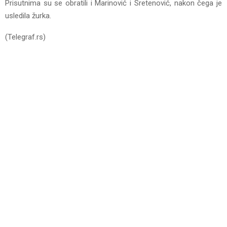
Prisutnima su se obratili i Marinović i Sretenović, nakon čega je
usledila žurka.
(Telegraf.rs)