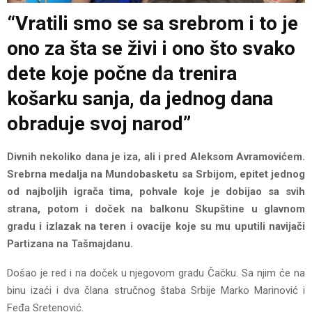
“Vratili smo se sa srebrom i to je
ono za šta se živi i ono što svako
dete koje počne da trenira
košarku sanja, da jednog dana
obraduje svoj narod”
Divnih nekoliko dana je iza, ali i pred Aleksom Avramovićem.
Srebrna medalja na Mundobasketu sa Srbijom, epitet jednog
od najboljih igrača tima, pohvale koje je dobijao sa svih
strana, potom i doček na balkonu Skupštine u glavnom
gradu i izlazak na teren i ovacije koje su mu uputili navijači
Partizana na Tašmajdanu.
Došao je red i na doček u njegovom gradu Čačku. Sa njim će na
binu izaći i dva člana stručnog štaba Srbije Marko Marinović i
Feđa Sretenović.