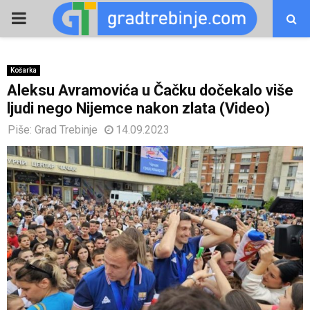
PRIMARY
MENU
Košarka
Aleksu Avramovića u Čačku dočekalo više
ljudi nego Nijemce nakon zlata (Video)
Piše:
Grad Trebinje
14.09.2023