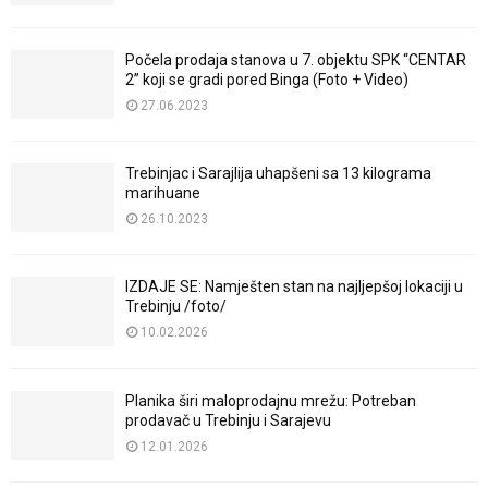
Počela prodaja stanova u 7. objektu SPK “CENTAR
2” koji se gradi pored Binga (Foto + Video)
27.06.2023
Trebinjac i Sarajlija uhapšeni sa 13 kilograma
marihuane
26.10.2023
IZDAJE SE: Namješten stan na najljepšoj lokaciji u
Trebinju /foto/
10.02.2026
Planika širi maloprodajnu mrežu: Potreban
prodavač u Trebinju i Sarajevu
12.01.2026