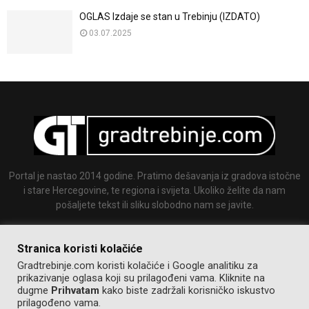
OGLAS Izdaje se stan u Trebinju (IZDATO)
03.07.2025
Portal je nastao 2014 godine. Pratimo dešavanja iz gradova istočne
i stare Hercegovine, te regiona i svijeta. Ukoliko želite da nam
pošaljete tekst ili sliku slobodno nam se javite.
Email:
info@gradtrebinje.com
Stranica koristi kolačiće
Gradtrebinje.com koristi kolačiće i Google analitiku za
prikazivanje oglasa koji su prilagođeni vama. Kliknite na
dugme
Prihvatam
kako biste zadržali korisničko iskustvo
prilagođeno vama.