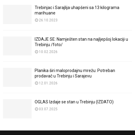
Trebinjac i Sarajlija uhapšeni sa 13 kilograma
marihuane
26.10.2023
IZDAJE SE: Namješten stan na najljepšoj lokaciji u
Trebinju /foto/
10.02.2026
Planika širi maloprodajnu mrežu: Potreban
prodavač u Trebinju i Sarajevu
12.01.2026
OGLAS Izdaje se stan u Trebinju (IZDATO)
03.07.2025