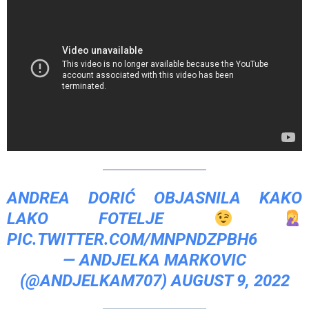
ANDREA DORIĆ OBJASNILA KAKO
LAKO FOTELJE
PIC.TWITTER.COM/MNPNDZPBH6
— ANDJELKA MARKOVIC
(@ANDJELKAM707)
AUGUST 9, 2022