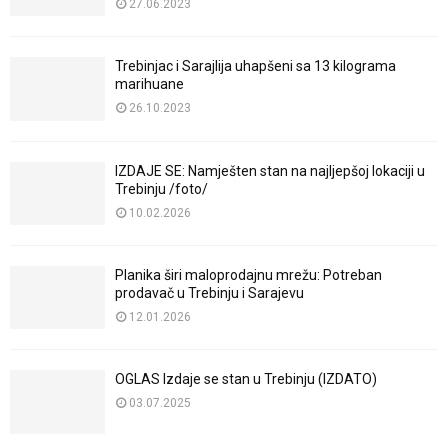
27.06.2023
Trebinjac i Sarajlija uhapšeni sa 13 kilograma
marihuane
26.10.2023
IZDAJE SE: Namješten stan na najljepšoj lokaciji u
Trebinju /foto/
10.02.2026
Planika širi maloprodajnu mrežu: Potreban
prodavač u Trebinju i Sarajevu
12.01.2026
OGLAS Izdaje se stan u Trebinju (IZDATO)
03.07.2025