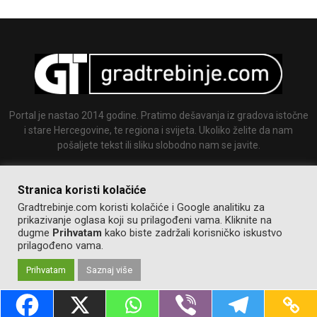
Portal je nastao 2014 godine. Pratimo dešavanja iz gradova istočne
i stare Hercegovine, te regiona i svijeta. Ukoliko želite da nam
pošaljete tekst ili sliku slobodno nam se javite.
Email:
info@gradtrebinje.com
Stranica koristi kolačiće
Gradtrebinje.com koristi kolačiće i Google analitiku za
prikazivanje oglasa koji su prilagođeni vama. Kliknite na
dugme
Prihvatam
kako biste zadržali korisničko iskustvo
prilagođeno vama.
Prihvatam
Saznaj više
@2014-2020. Sva prava zadržana.
Pravila korištenja
Izrada:
GT team