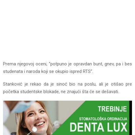
Prema njegovoj oceni, “potpuno je opravdan bunt, gnev, pa i bes
studenata i naroda koji se okupio ispred RTS”.
Stanković je rekao da je sinoć bio na poslu, ali je otišao pre
početka studentske blokade, ne znajući šta će se dešavati.