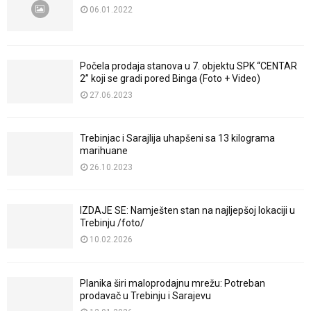
06.01.2022
Počela prodaja stanova u 7. objektu SPK “CENTAR
2” koji se gradi pored Binga (Foto + Video)
27.06.2023
Trebinjac i Sarajlija uhapšeni sa 13 kilograma
marihuane
26.10.2023
IZDAJE SE: Namješten stan na najljepšoj lokaciji u
Trebinju /foto/
10.02.2026
Planika širi maloprodajnu mrežu: Potreban
prodavač u Trebinju i Sarajevu