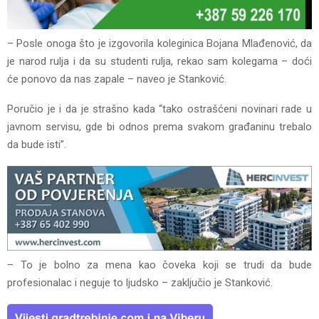
– Posle onoga što je izgovorila koleginica Bojana Mlađenović, da
je narod rulja i da su studenti rulja, rekao sam kolegama – doći
će ponovo da nas zapale – naveo je Stanković.
Poručio je i da je strašno kada “tako ostrašćeni novinari rade u
javnom servisu, gde bi odnos prema svakom građaninu trebalo
da bude isti”.
– To je bolno za mena kao čoveka koji se trudi da bude
profesionalac i neguje to ljudsko – zaključio je Stanković.