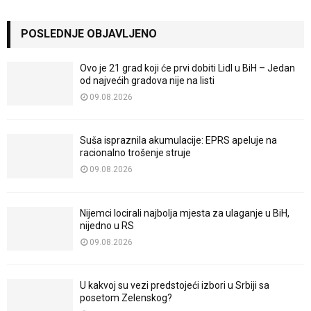
POSLEDNJE OBJAVLJENO
Ovo je 21 grad koji će prvi dobiti Lidl u BiH – Jedan
od najvećih gradova nije na listi
09.08.2026
Suša ispraznila akumulacije: EPRS apeluje na
racionalno trošenje struje
09.08.2026
Nijemci locirali najbolja mjesta za ulaganje u BiH,
nijedno u RS
09.08.2026
U kakvoj su vezi predstojeći izbori u Srbiji sa
posetom Zelenskog?