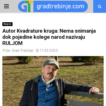
PRIMARY
MENU
Region
Autor Kvadrature kruga: Nema snimanja
dok pojedine kolege narod nazivaju
RULJOM
Piše:
Grad Trebinje
11.03.2025