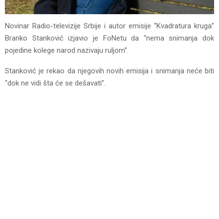
Novinar Radio-televizije Srbije i autor emisije “Kvadratura kruga”
Branko Stanković izjavio je FoNetu da “nema snimanja dok
pojedine kolege narod nazivaju ruljom”.
Stanković je rekao da njegovih novih emisija i snimanja neće biti
“dok ne vidi šta će se dešavati”.