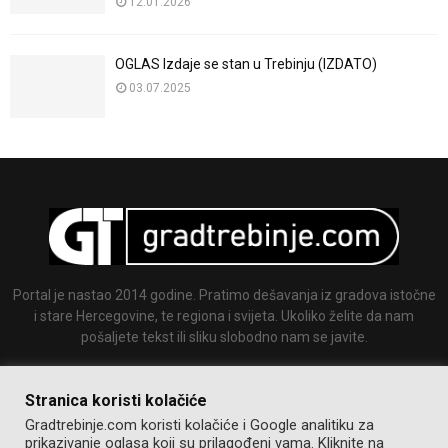
12.01.2026
OGLAS Izdaje se stan u Trebinju (IZDATO)
03.07.2025
Portal je nastao 2014 godine. Pratimo dešavanja iz gradova istočne
i stare Hercegovine, te regiona i svijeta. Ukoliko želite da nam
pošaljete tekst ili sliku slobodno nam se javite.
Email:
info@gradtrebinje.com
Stranica koristi kolačiće
Gradtrebinje.com koristi kolačiće i Google analitiku za
prikazivanje oglasa koji su prilagođeni vama. Kliknite na