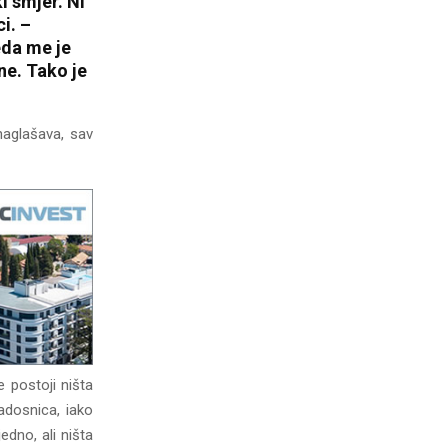
i smjer. Ni
ci. –
eda me je
ine. Tako je
 naglašava, sav
e postoji ništa
adosnica, iako
edno, ali ništa