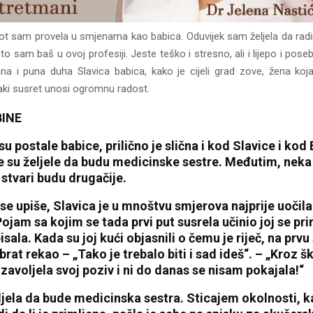
ivot sam provela u smjenama kao babica. Oduvijek sam željela da rad
što sam baš u ovoj profesiji. Jeste teško i stresno, ali i lijepo i pos
ana i puna duha Slavica babica, kako je cijeli grad zove, žena koja 
vaki susret unosi ogromnu radost.
INE
su postale babice, prilično je slična i kod Slavice i kod 
 su željele da budu medicinske sestre. Međutim, neka 
a stvari budu drugačije.
se upiše, Slavica je u mnoštvu smjerova najprije uočila
ojam sa kojim se tada prvi put susrela učinio joj se pr
pisala. Kada su joj kući objasnili o čemu je riječ, na prvu
 brat rekao – „Tako je trebalo biti i sad ideš“. – „Kroz š
zavoljela svoj poziv i ni do danas se nisam pokajala!“
eljela da bude medicinska sestra. Sticajem okolnosti, k