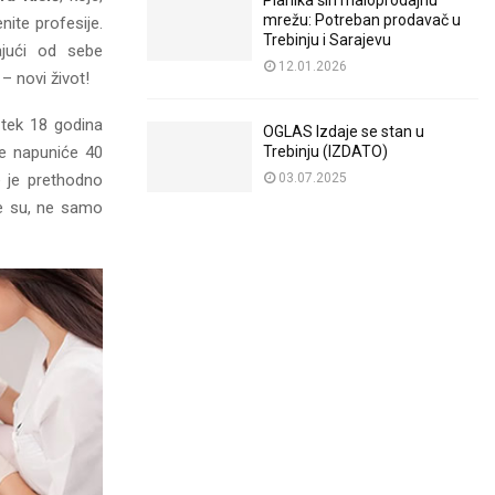
Planika širi maloprodajnu
mrežu: Potreban prodavač u
ite profesije.
Trebinju i Sarajevu
ajući od sebe
12.01.2026
 – novi život!
 tek 18 godina
OGLAS Izdaje se stan u
ne napuniće 40
Trebinju (IZDATO)
e je prethodno
03.07.2025
ne su, ne samo