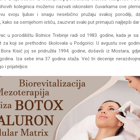
njihovih koleginica možemo nazvati iskonskim čuvarkama ove plemen
vu svoju ljubav i snagu nesebično pružaju svakoj porodilji, d
 kako sa osmijehom ističu, zauzvrat svaki put primajući najljepši dar
vac u porodilištu Bolnice Trebinje radi od 1983. godine, kada je sa
jet za koji se prethodno školovala u Podgorici. U avgustu ove godi
 Bora Kisić joj se pridružila 1994. godine, došavši iz Mostara, gdj
godina. Iza sebe ima 37 godina staža. Već tri decenije nerazdvoj
o i prijateljice.