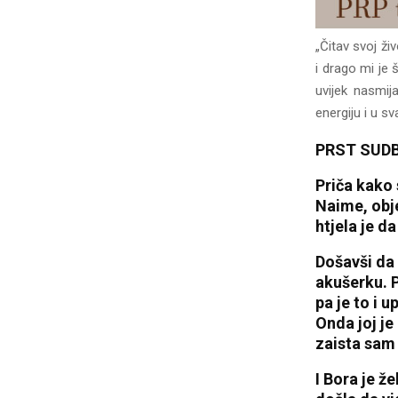
„Čitav svoj ž
i drago mi je 
uvijek nasmij
energiju i u s
PRST SUDB
Priča kako 
Naime, obje
htjela je d
Došavši da 
akušerku. P
pa je to i u
Onda joj je
zaista sam 
I Bora je ž