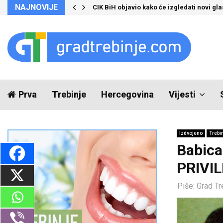
NAJNOVIJE
CIK BiH objavio kako će izgledati novi glas
Prva
Trebinje
Hercegovina
Vijesti
Izdvojeno
Trebi
Babica 
PRIVI
Piše:
Grad Tr