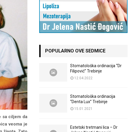
POPULARNO OVE SEDMICE
Stomatološka ordinacija “Dr
Filipović” Trebinje
12.04.2022
Stomatološka ordinacija
“Denta Lux” Trebinje
15.01.2021
 sa ciljem da
bica veoma je
Estetski tretmani lica – Dr
g života. Zato