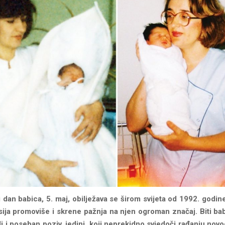
dan babica, 5. maj, obilježava se širom svijeta od 1992. godine
sija promoviše i skrene pažnja na njen ogroman značaj. Biti ba
i i poseban poziv, jedini, koji neprekidno svjedoči rađanju novo