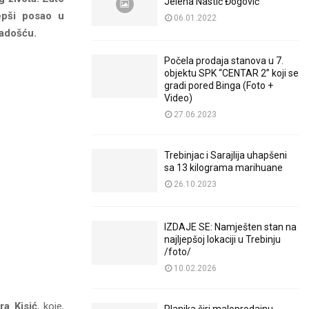
Jelena Nastić Đogović
epši posao u
06.01.2022
radošću.
Počela prodaja stanova u 7.
objektu SPK “CENTAR 2” koji se
gradi pored Binga (Foto +
Video)
27.06.2023
Trebinjac i Sarajlija uhapšeni
sa 13 kilograma marihuane
26.10.2023
IZDAJE SE: Namješten stan na
najljepšoj lokaciji u Trebinju
/foto/
10.02.2026
ra Kisić
, koje,