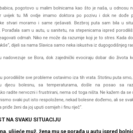
ti babica, pogotovo u malim bolnicama kao što je naša, u odnosu na 
or uvijek tu. Mi ovdje imamo doktora po pozivu i dok ne dođe 
ke stvari moramo i same rješavati. Bezbroj puta sam bila u sit
 Porađala sam u autu, u sanitetu, na stepenicama ispred porodili
eagovati odmah. Niko ne može da razumije koji je to stres. Kada d
 lakše“, dijeli sa nama Slavica samo neka iskustva iz dugogodišnjeg ra
u nadovezuje se Bora, dok zajednički evociraju dobar dio života k
 porodilište sve probleme ostavimo iza tih vrata. Stotinu puta smo,
oju djecu bolesnu, sa temperaturama, došle na posao sa raz
o radite nervozni i frustrirani, nema od toga ništa. Ne kažem da se n
 nismo svaki put isto respoložene, nekad bolesne dođemo, ali se svak
riđe ženi da joj uputi osmijeh i finu riječ“.
T NA SVAKU SITUACIJU
a, ulijeće muž, žena mu se porađa u autu ispred bolni