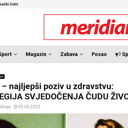
ački listić
S
Sport
Magazin
Zabava
Posao
Sp
nje
– najljepši poziv u zdravstvu:
LEGIJA SVJEDOČENJA ČUDU ŽIV
ebinje
05.05.2023