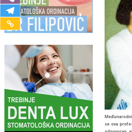
Međunarodni 
se ova profe
odgovoran, al