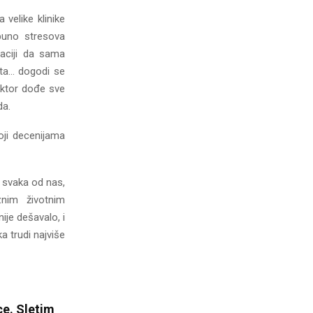
velike klinike
puno stresova
uaciji da sama
šta… dogodi se
oktor dođe sve
da.
oji decenijama
 svaka od nas,
nim životnim
ije dešavalo, i
a trudi najviše
ce. Sletim