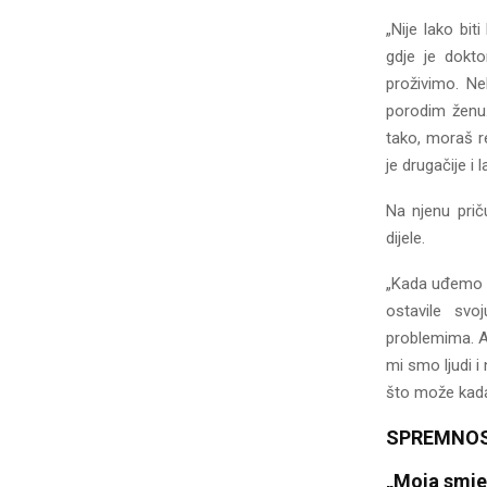
„Nije lako bi
gdje je dokt
proživimo. Ne
porodim ženu.
tako, moraš r
je drugačije i
Na njenu prič
dijele.
„Kada uđemo u
ostavile sv
problemima. Ak
mi smo ljudi i
što može kada p
SPREMNOS
„Moja smjen