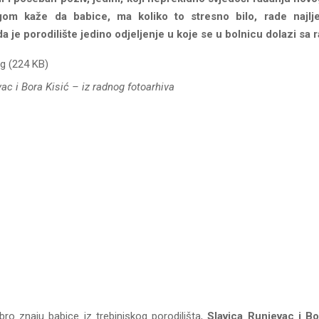
gom kaže da babice, ma koliko to stresno bilo, rade najlj
da je porodilište jedino odjeljenje u koje se u bolnicu dolazi sa 
ac i Bora Kisić – iz radnog fotoarhiva
o znaju babice iz trebinjskog porodilišta,
Slavica Runjevac i Bo