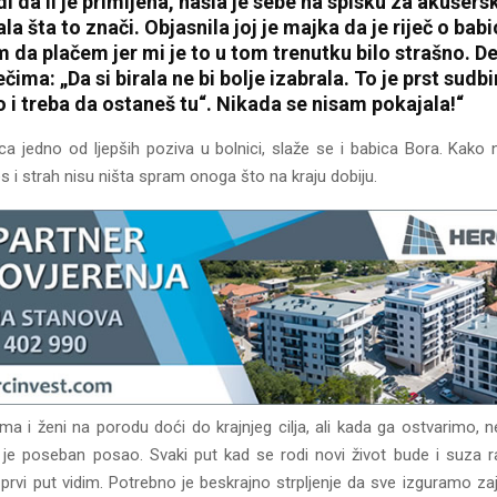
di da li je primljena, našla je sebe na spisku za akušersk
la šta to znači. Objasnila joj je majka da je riječ o babi
 da plačem jer mi je to u tom trenutku bilo strašno. D
ečima: „Da si birala ne bi bolje izabrala. To je prst sudb
 i treba da ostaneš tu“. Nikada se nisam pokajala!“
ica jedno od ljepših poziva u bolnici, slaže se i babica Bora. Kako
res i strah nisu ništa spram onoga što na kraju dobiju.
ma i ženi na porodu doći do krajnjeg cilja, ali kada ga ostvarimo, n
a je poseban posao. Svaki put kad se rodi novi život bude i suza r
rvi put vidim. Potrebno je beskrajno strpljenje da sve izguramo zaj