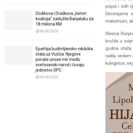
poput i svih 
Decenijama s
Dodikova i Draškova „beton
koalicija“ zadužila Banjaluku za
maksimum, ali,
18 miliona KM
06.08.2026
Slavica Runje
kročila u svi
godina staža.
Eparhija budimljansko-nikšićka
stala uz Vučića: Njegove
radila sedam 
poruke unose mir među
koleginice, neg
svetosavski narod i čuvaju
jedinstvo SPC
06.08.2026