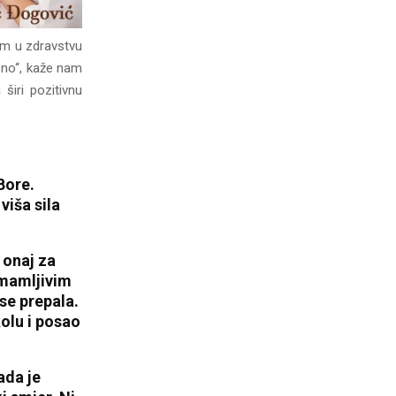
im u zdravstvu
ebno“, kaže nam
širi pozitivnu
Bore.
viša sila
 onaj za
imamljivim
 se prepala.
kolu i posao
ada je