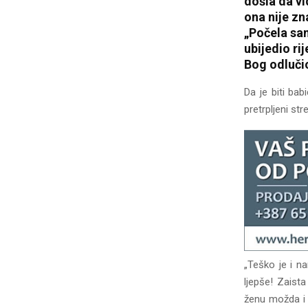
došla da vi
ona nije zna
„Počela sam
ubijedio rij
Bog odlučio
Da je biti bab
pretrpljeni st
„Teško je i na
ljepše! Zaist
ženu možda i p