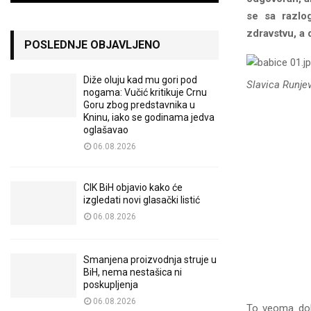
se sa razlo
zdravstvu, a 
POSLEDNJE OBJAVLJENO
Diže oluju kad mu gori pod
Slavica Runjev
nogama: Vučić kritikuje Crnu
Goru zbog predstavnika u
Kninu, iako se godinama jedva
oglašavao
06.08.2026
CIK BiH objavio kako će
izgledati novi glasački listić
06.08.2026
Smanjena proizvodnja struje u
BiH, nema nestašica ni
poskupljenja
06.08.2026
To veoma dobr