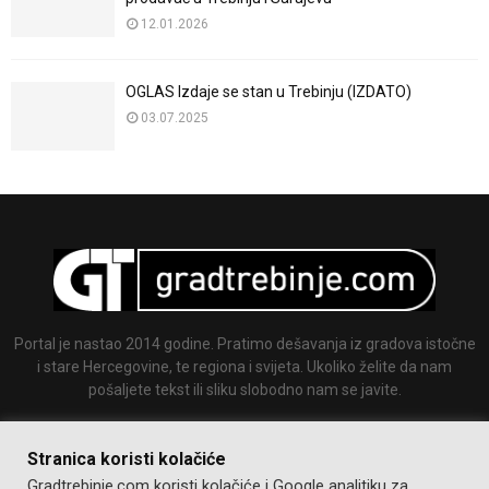
12.01.2026
OGLAS Izdaje se stan u Trebinju (IZDATO)
03.07.2025
Portal je nastao 2014 godine. Pratimo dešavanja iz gradova istočne
i stare Hercegovine, te regiona i svijeta. Ukoliko želite da nam
pošaljete tekst ili sliku slobodno nam se javite.
Email:
info@gradtrebinje.com
Stranica koristi kolačiće
Gradtrebinje.com koristi kolačiće i Google analitiku za