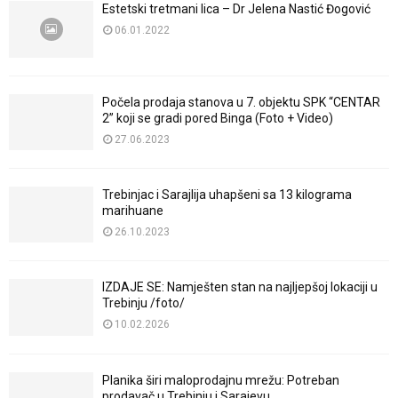
Estetski tretmani lica – Dr Jelena Nastić Đogović
06.01.2022
Počela prodaja stanova u 7. objektu SPK “CENTAR
2” koji se gradi pored Binga (Foto + Video)
27.06.2023
Trebinjac i Sarajlija uhapšeni sa 13 kilograma
marihuane
26.10.2023
IZDAJE SE: Namješten stan na najljepšoj lokaciji u
Trebinju /foto/
10.02.2026
Planika širi maloprodajnu mrežu: Potreban
prodavač u Trebinju i Sarajevu