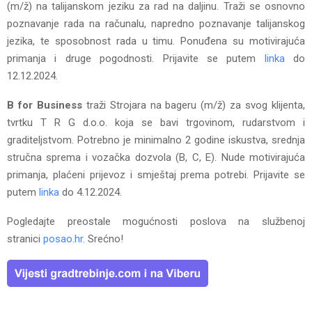
(m/ž) na talijanskom jeziku za rad na daljinu. Traži se osnovno
poznavanje rada na računalu, napredno poznavanje talijanskog
jezika, te sposobnost rada u timu. Ponuđena su motivirajuća
primanja i druge pogodnosti. Prijavite se putem
linka
do
12.12.2024.
B for Business
traži Strojara na bageru (m/ž) za svog klijenta,
tvrtku T R G d.o.o. koja se bavi trgovinom, rudarstvom i
graditeljstvom. Potrebno je minimalno 2 godine iskustva, srednja
stručna sprema i vozačka dozvola (B, C, E). Nude motivirajuća
primanja, plaćeni prijevoz i smještaj prema potrebi. Prijavite se
putem
linka
do 4.12.2024.
Pogledajte preostale mogućnosti poslova na službenoj
stranici
posao.hr.
Srećno!