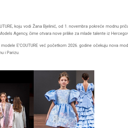
UTURE, koju vodi Žana Bjelinić, od 1. novembra pokreće modnu priču 
Models Agency, čime otvara nove prilike za mlade talente iz Hercegov
, modele E’COUTURE već početkom 2026. godine očekuju nova mod
u i Parizu.