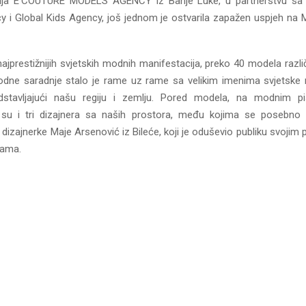
ja E’COUTURE MODELS AGENCY iz Banje Luke, u partnerstvu sa
 i Global Kids Agency, još jednom je ostvarila zapažen uspjeh na 
ajprestižnijih svjetskih modnih manifestacija, preko 40 modela različ
dne saradnje stalo je rame uz rame sa velikim imenima svjetske
stavljajući našu regiju i zemlju. Pored modela, na modnim p
a su i tri dizajnera sa naših prostora, među kojima se posebno 
 dizajnerke Maje Arsenović iz Bileće, koji je oduševio publiku svojim 
jama.