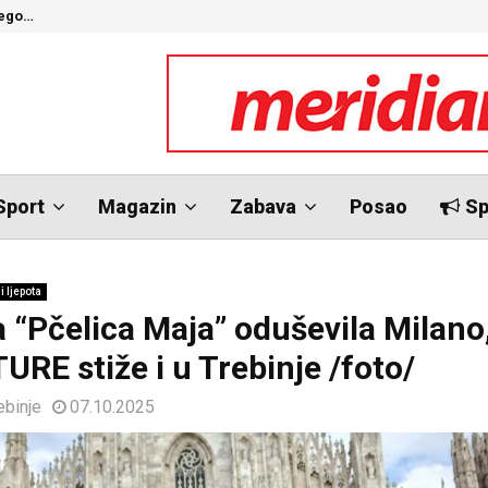
nego…
O
Sport
Magazin
Zabava
Posao
Sp
i ljepota
a “Pčelica Maja” oduševila Milano
URE stiže i u Trebinje /foto/
ebinje
07.10.2025