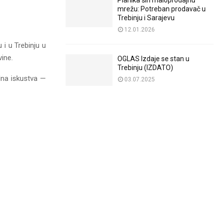
Planika širi maloprodajnu
mrežu: Potreban prodavač u
Trebinju i Sarajevu
12.01.2026
i u Trebinju u
ine.
OGLAS Izdaje se stan u
Trebinju (IZDATO)
na iskustva —
03.07.2025