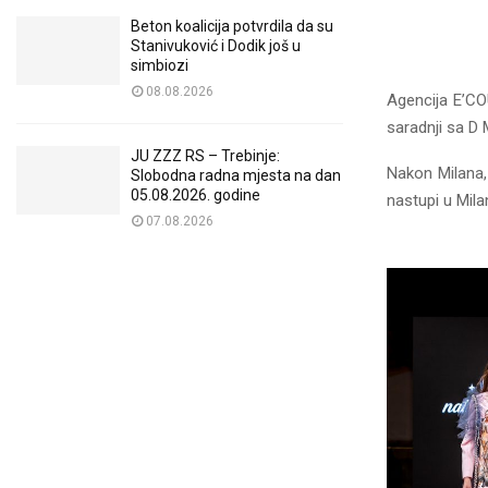
Beton koalicija potvrdila da su
Stanivuković i Dodik još u
simbiozi
08.08.2026
Agencija E’CO
saradnji sa D 
JU ZZZ RS – Trebinje:
Nakon Milana
Slobodna radna mjesta na dan
05.08.2026. godine
nastupi u Milan
07.08.2026