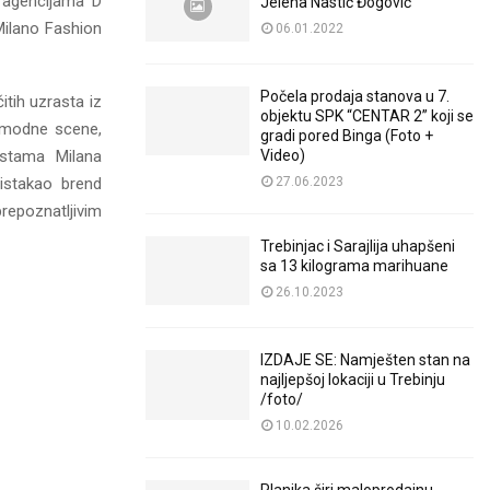
 agencijama D
Jelena Nastić Đogović
Milano Fashion
06.01.2022
Počela prodaja stanova u 7.
itih uzrasta iz
objektu SPK “CENTAR 2” koji se
 modne scene,
gradi pored Binga (Foto +
Video)
istama Milana
27.06.2023
istakao brend
prepoznatljivim
Trebinjac i Sarajlija uhapšeni
sa 13 kilograma marihuane
26.10.2023
IZDAJE SE: Namješten stan na
najljepšoj lokaciji u Trebinju
/foto/
10.02.2026