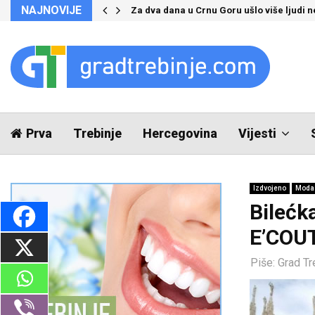
NAJNOVIJE
Za dva dana u Crnu Goru ušlo više ljudi 
Prva
Trebinje
Hercegovina
Vijesti
Izdvojeno
Moda 
Bilećk
E’COUT
Piše:
Grad Tr