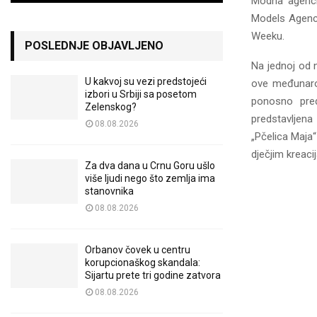
Modna agenci
Models Agency
Weeku.
POSLEDNJE OBJAVLJENO
Na jednoj od n
U kakvoj su vezi predstojeći
ove međunaro
izbori u Srbiji sa posetom
ponosno pred
Zelenskog?
predstavljen
08.08.2026
„Pčelica Maja“
dječjim kreaci
Za dva dana u Crnu Goru ušlo
više ljudi nego što zemlja ima
stanovnika
08.08.2026
Orbanov čovek u centru
korupcionaškog skandala:
Sijartu prete tri godine zatvora
08.08.2026