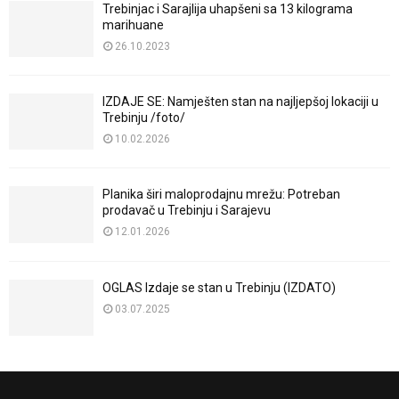
Trebinjac i Sarajlija uhapšeni sa 13 kilograma
marihuane
26.10.2023
IZDAJE SE: Namješten stan na najljepšoj lokaciji u
Trebinju /foto/
10.02.2026
Planika širi maloprodajnu mrežu: Potreban
prodavač u Trebinju i Sarajevu
12.01.2026
OGLAS Izdaje se stan u Trebinju (IZDATO)
03.07.2025