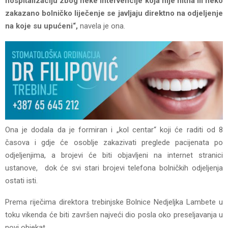
hospitalizaciju zbog neke intervencije koja nije hitna ili neko
zakazano bolničko liječenje se javljaju direktno na odjeljenje
na koje su upućeni“,
navela je ona.
Ona je dodala da je formiran i „kol centar“ koji će raditi od 8
časova i gdje će osoblje zakazivati preglede pacijenata po
odjeljenjima, a brojevi će biti objavljeni na internet stranici
ustanove, dok će svi stari brojevi telefona bolničkih odjeljenja
ostati isti.
Prema riječima direktora trebinjske Bolnice Nedjeljka Lambete u
toku vikenda će biti završen najveći dio posla oko preseljavanja u
novi objekat.