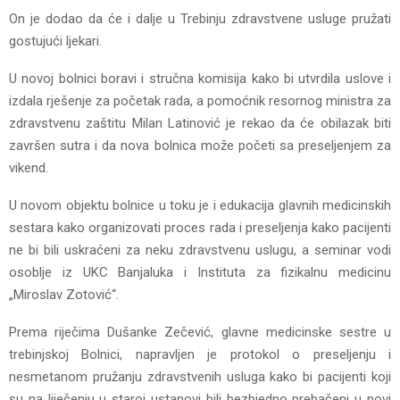
On je dodao da će i dalje u Trebinju zdravstvene usluge pružati
gostujući ljekari.
U novoj bolnici boravi i stručna komisija kako bi utvrdila uslove i
izdala rješenje za početak rada, a pomoćnik resornog ministra za
zdravstvenu zaštitu Milan Latinović je rekao da će obilazak biti
završen sutra i da nova bolnica može početi sa preseljenjem za
vikend.
U novom objektu bolnice u toku je i edukacija glavnih medicinskih
sestara kako organizovati proces rada i preseljenja kako pacijenti
ne bi bili uskraćeni za neku zdravstvenu uslugu, a seminar vodi
osoblje iz UKC Banjaluka i Instituta za fizikalnu medicinu
„Miroslav Zotović“.
Prema riječima Dušanke Zečević, glavne medicinske sestre u
trebinjskoj Bolnici, napravljen je protokol o preseljenju i
nesmetanom pružanju zdravstvenih usluga kako bi pacijenti koji
su na liječenju u staroj ustanovi bili bezbjedno prebačeni u novi