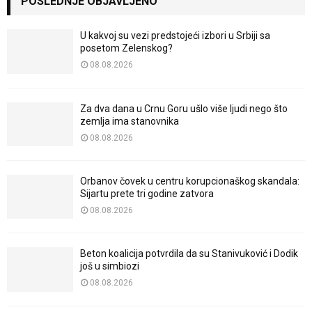
POSLEDNJE OBJAVLJENO
U kakvoj su vezi predstojeći izbori u Srbiji sa
posetom Zelenskog?
08.08.2026
Za dva dana u Crnu Goru ušlo više ljudi nego što
zemlja ima stanovnika
08.08.2026
Orbanov čovek u centru korupcionaškog skandala:
Sijartu prete tri godine zatvora
08.08.2026
Beton koalicija potvrdila da su Stanivuković i Dodik
još u simbiozi
08.08.2026