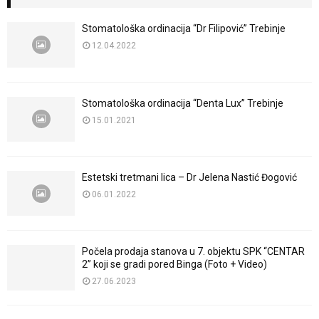
Stomatološka ordinacija “Dr Filipović” Trebinje
12.04.2022
Stomatološka ordinacija “Denta Lux” Trebinje
15.01.2021
Estetski tretmani lica – Dr Jelena Nastić Đogović
06.01.2022
Počela prodaja stanova u 7. objektu SPK “CENTAR
2” koji se gradi pored Binga (Foto + Video)
27.06.2023