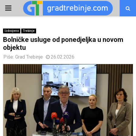
PRIMARY
MENU
Izdvojeno
Trebinje
Bolničke usluge od ponedjeljka u novom
objektu
Piše:
Grad Trebinje
26.02.2026