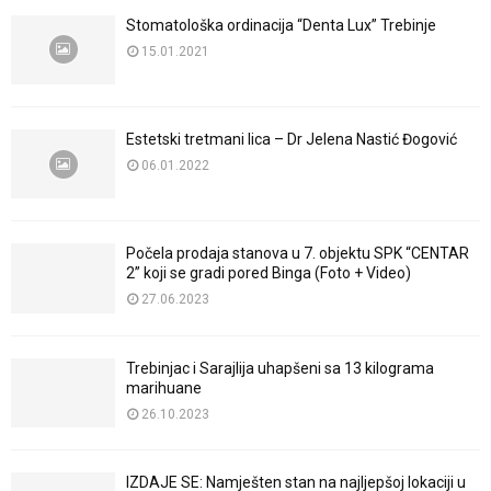
Stomatološka ordinacija “Denta Lux” Trebinje
15.01.2021
Estetski tretmani lica – Dr Jelena Nastić Đogović
06.01.2022
Počela prodaja stanova u 7. objektu SPK “CENTAR
2” koji se gradi pored Binga (Foto + Video)
27.06.2023
Trebinjac i Sarajlija uhapšeni sa 13 kilograma
marihuane
26.10.2023
IZDAJE SE: Namješten stan na najljepšoj lokaciji u