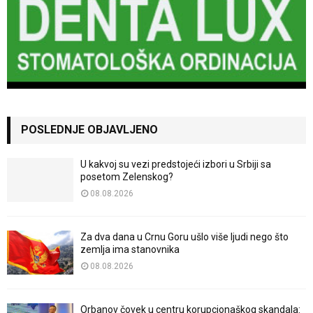
POSLEDNJE OBJAVLJENO
U kakvoj su vezi predstojeći izbori u Srbiji sa
posetom Zelenskog?
08.08.2026
Za dva dana u Crnu Goru ušlo više ljudi nego što
zemlja ima stanovnika
08.08.2026
Orbanov čovek u centru korupcionaškog skandala: