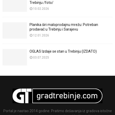
Trebinju /foto/
10.02.2026
Planika širi maloprodajnu mrežu: Potreban
prodavač u Trebinju i Sarajevu
12.01.2026
OGLAS Izdaje se stan u Trebinju (IZDATO)
03.07.2025
Portal je nastao 2014 godine. Pratimo dešavanja iz gradova istočne