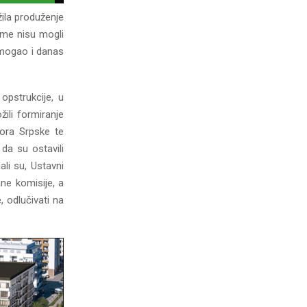
žila produženje
ome nisu mogli
 mogao i danas
opstrukcije, u
žili formiranje
vora Srpske te
da su ostavili
li su, Ustavni
ne komisije, a
 odlučivati na