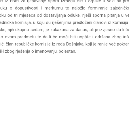
H iz FBiH za rješavanje spora između BiH i Srpske u vezi sa pr
dluku o dopustivosti i meritumu te naložio formiranje zajedničk
oku od tri mjeseca od dostavljanja odluke, riješi sporna pitanja u 
ednička komisija, u koju su rješenjima predloženi članovi iz komisija
ke, njih ukupno sedam, je zakazana za danas, ali je izvjesno da li ć
 o ovom predmetu te da li će moći biti uopšte i održana zbog inf
, član republičke komisije iz reda Bošnjaka, koji je ranije već pokr
H zbog rješenja o imenovanju, bolestan.