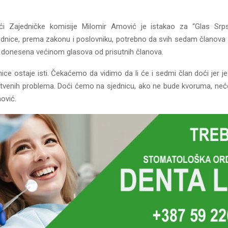
ući Zajedničke komisije Milomir Amović je istakao za “Glas Srp
ednice, prema zakonu i poslovniku, potrebno da svih sedam članova 
 donesena većinom glasova od prisutnih članova.
ice ostaje isti. Čekaćemo da vidimo da li će i sedmi član doći jer j
tvenih problema. Doći ćemo na sjednicu, ako ne bude kvoruma, neć
ović.