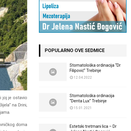
POPULARNO OVE SEDMICE
Stomatološka ordinacija “Dr
Filipović” Trebinje
12.04.2022
Stomatološka ordinacija
 joj je ostavio
“Denta Lux” Trebinje
jela” na Drini,
15.01.2021
ijama.
tavničkog doma
Estetski tretmani lica – Dr