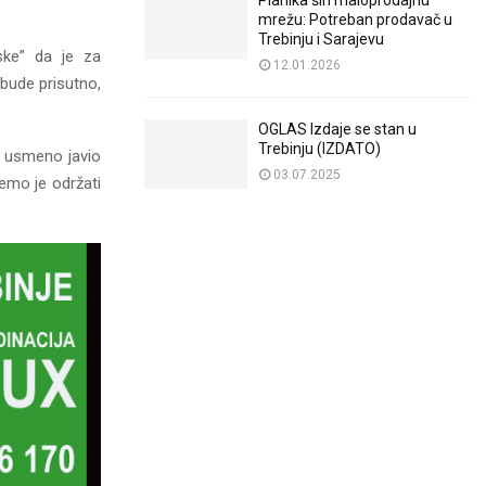
Planika širi maloprodajnu
mrežu: Potreban prodavač u
Trebinju i Sarajevu
ske” da je za
12.01.2026
bude prisutno,
OGLAS Izdaje se stan u
Trebinju (IZDATO)
e usmeno javio
03.07.2025
emo je održati