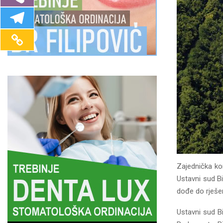
Zajednička kom
Ustavni sud Bi
dođe do rješen
Ustavni sud B