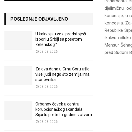
Parlamenta Bi
djelimičnu o
koncesije, u r
POSLEDNJE OBJAVLJENO
koncesija. Zaj
Republike Srps
U kakvoj su vezi predstojeći
ikakvu odluku
izbori u Srbiji sa posetom
Zelenskog?
Mensur Šehagić
08.08.2026
pred Sudom Bi
Za dva dana u Crnu Goru ušlo
više ljudi nego što zemlja ima
stanovnika
08.08.2026
Orbanov čovek u centru
korupcionaškog skandala:
Sijartu prete tri godine zatvora
08.08.2026