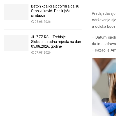
Beton koalicija potvrdila da su
Stanivuković i Dodik još u
Predsjedavaj
simbiozi
održavanje sj
08.08.2026
a odluka bude
– Datum sjedn
JU ZZZ RS – Trebinje:
Slobodna radna mjesta na dan
da ima zdravs
05.08.2026. godine
– kazao je Am
07.08.2026