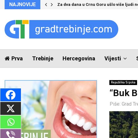
NAJNOVIJE
Za dva dana u Crnu Goru ušlo više ljudi 
Prva
Trebinje
Hercegovina
Vijesti
Republika Srpska
“Buk B
Piše:
Grad Tr