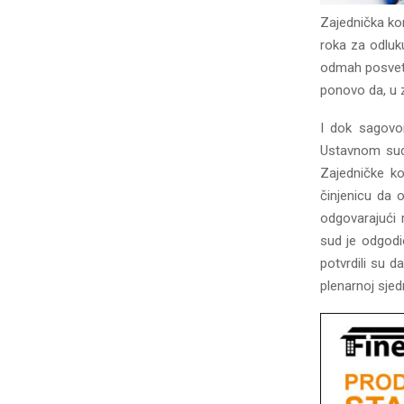
Zajednička kom
roka za odluk
odmah posveti
ponovo da, u 
I dok sagovor
Ustavnom sudu 
Zajedničke ko
činjenicu da 
odgovarajući 
sud je odgodi
potvrdili su 
plenarnoj sjedn