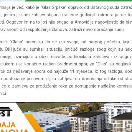
isija je već, kako je “Glas Srpske” objavio, od Ustavnog suda zatra
u, jer im je sam zahtjev stigao u vrijeme godišnjih odmora pa se t
ti. Odgovor im na to još nije stigao, a Amović je nagovijestio da bi
zavisnosti od raspoloženja članova, zatraži novo obraćanje sudu.
nici “Glasa” sumnjaju da se iza svega, od samog početka, kriju 
BiH juče su sumirali situaciju. Ističući razloge zbog kojih su nalo
misije, uzimajući u obzir navode podnosilaca zahtjeva i iz odgo
odlukom nije konačno riješen predmetni spor, za “Glas” su naglasili 
rok za rješavanje spora od najduže tri mjeseca. Iz tog razloga, doda
o postupanje po ovom dijelu zahtjeva do donošenja odluke od stra
da će o zahtjevu za produženje roka za postupanje nadležne komisije,
ici.