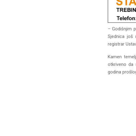
– Godišnjim p
Sjednica još
registrar Ust
Kamen temelja
otkriveno da 
godina prošlog