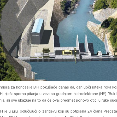
isija za koncesije BiH pokušaće danas da, dan uoči isteka roka koji
H, riješi sporna pitanja u vezi sa gradnjom hidroelektrane (HE) “Buk Bi
ja, ali sve ukazuje na to da će ovaj predmet ponovo otići u ruke sud
iH je u julu, odlučujući o zahtjevu koji su potpisala 24 člana Preds