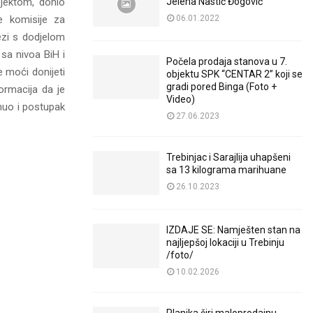
Jelena Nastić Đogović
ojektom, donio
06.01.2022
e komisije za
vezi s dodjelom
 sa nivoa BiH i
Počela prodaja stanova u 7.
e moći donijeti
objektu SPK “CENTAR 2” koji se
gradi pored Binga (Foto +
ormacija da je
Video)
enuo i postupak
27.06.2023
Trebinjac i Sarajlija uhapšeni
sa 13 kilograma marihuane
26.10.2023
IZDAJE SE: Namješten stan na
najljepšoj lokaciji u Trebinju
/foto/
10.02.2026