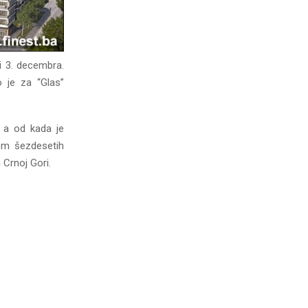
i 3. decembra.
 je za “Glas”
, a od kada je
nom šezdesetih
 Crnoj Gori.