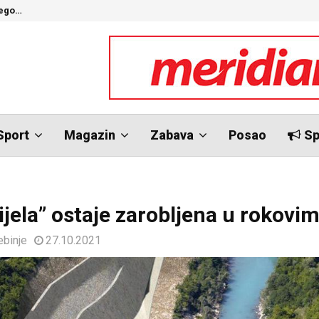
nego…
O
Sport
Magazin
Zabava
Posao
Sp
ijela” ostaje zarobljena u rokovi
ebinje
27.10.2021