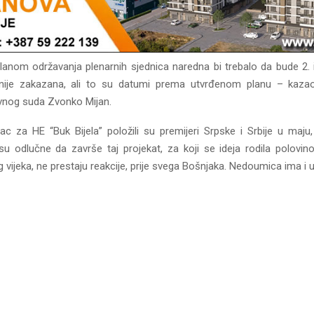
lanom održavanja plenarnih sjednica naredna bi trebalo da bude 2. 
 nije zakazana, ali to su datumi prema utvrđenom planu – kazao
avnog suda Zvonko Mijan.
c za HE “Buk Bijela” položili su premijeri Srpske i Srbije u maju
su odlučne da završe taj projekat, za koji se ideja rodila polovi
 vijeka, ne prestaju reakcije, prije svega Bošnjaka. Nedoumica ima i u