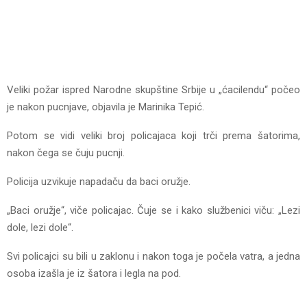
Veliki požar ispred Narodne skupštine Srbije u „ćacilendu“ počeo
je nakon pucnjave, objavila je Marinika Tepić.
Potom se vidi veliki broj policajaca koji trči prema šatorima,
nakon čega se čuju pucnji.
Policija uzvikuje napadaču da baci oružje.
„Baci oružje“, viče policajac. Čuje se i kako službenici viču: „Lezi
dole, lezi dole“.
Svi policajci su bili u zaklonu i nakon toga je počela vatra, a jedna
osoba izašla je iz šatora i legla na pod.