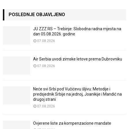
POSLEDNJE OBJAVLJENO
JU ZZZ RS – Trebinje: Slobodna radna mjesta na
dan 05.08.2026. godine
07.08.2026
Air Serbia uvodi zimske letove prema Dubrovniku
07.08.2026
Neće svi Srbi pod Vučićevu šljivu: Metodije i
predsjednik Srbije na jednoj, Joanikije i Mandić na
drugoj strani
07.08.2026
Ovjerene liste za kompenzacione mandate