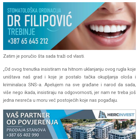
Zatim je poručio šta sada traži od vlasti.
„Od ovog trenutka insistiram na hitnom uklanjanju ovog rugla koje
uništava naš grad i koje je postalo tačka okupljanja ološa i
kriminalaca SNS-a. Apelujem na sve građane i narod da sada,
više nego ikada, insistiraju na odgovornosti, jer nam ne treba još
jedna nesreća u moru već postojećih koje nas pogađaju.