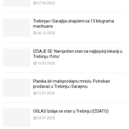
27.06.2023
Trebinjac i Sarajlija uhapšeni sa 13 kilograma
marihuane
26.10.2023
IZDAJE SE: Namješten stan na najljepšoj lokaciji u
Trebinju /foto/
10.02.2026
Planika širi maloprodajnu mrežu: Potreban
prodavač u Trebinju i Sarajevu
12.01.2026
OGLAS Izdaje se stan u Trebinju (IZDATO)
03.07.2025