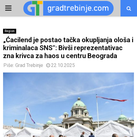
PRIMARY
MENU
Region
„Ćacilend je postao tačka okupljanja ološa i
kriminalaca SNS“: Bivši reprezentativac
zna krivca za haos u centru Beograda
Piše:
Grad Trebinje
22.10.2025