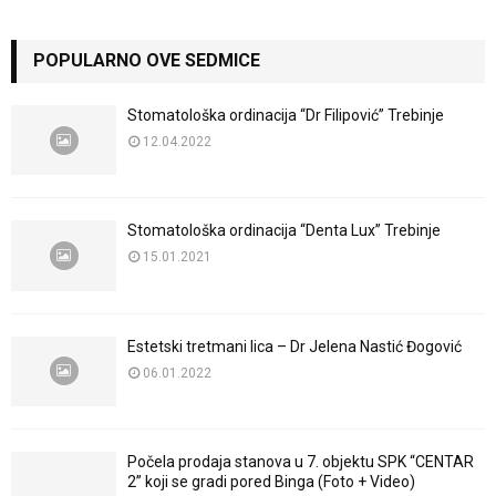
POPULARNO OVE SEDMICE
Stomatološka ordinacija “Dr Filipović” Trebinje
12.04.2022
Stomatološka ordinacija “Denta Lux” Trebinje
15.01.2021
Estetski tretmani lica – Dr Jelena Nastić Đogović
06.01.2022
Počela prodaja stanova u 7. objektu SPK “CENTAR
2” koji se gradi pored Binga (Foto + Video)