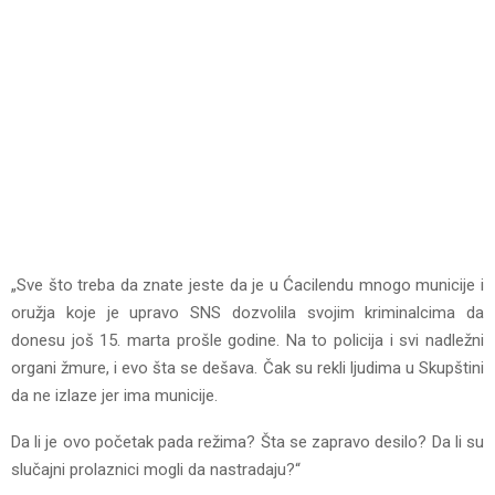
„Sve što treba da znate jeste da je u Ćacilendu mnogo municije i
oružja koje je upravo SNS dozvolila svojim kriminalcima da
donesu još 15. marta prošle godine. Na to policija i svi nadležni
organi žmure, i evo šta se dešava. Čak su rekli ljudima u Skupštini
da ne izlaze jer ima municije.
Da li je ovo početak pada režima? Šta se zapravo desilo? Da li su
slučajni prolaznici mogli da nastradaju?“