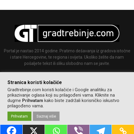
Portal je nastao 2014 godine. Pratimo dešavanja iz gradova istočne
i stare Hercegovine, te regiona i svijeta. Ukoliko želite da nam
pošaljete tekst ili sliku slobodno nam se javite.
Email:
info@gradtrebinje.com
Stranica koristi kolačiće
Gradtrebinje.com koristi kolačiće i Google analitiku za
prikazivanje oglasa koji su prilagođeni vama. Kliknite na
dugme
Prihvatam
kako biste zadržali korisničko iskustvo
prilagođeno vama.
Prihvatam
Saznaj više
@2014-2020. Sva prava zadržana.
Pravila korištenja
Izrada:
GT team