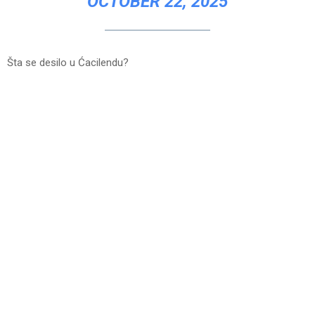
OCTOBER 22, 2025
Šta se desilo u Ćacilendu?