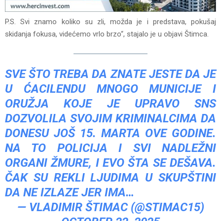
P.S. Svi znamo koliko su zli, možda je i predstava, pokušaj
skidanja fokusa, videćemo vrlo brzo“, stajalo je u objavi Štimca.
SVE ŠTO TREBA DA ZNATE JESTE DA JE
U ĆACILENDU MNOGO MUNICIJE I
ORUŽJA KOJE JE UPRAVO SNS
DOZVOLILA SVOJIM KRIMINALCIMA DA
DONESU JOŠ 15. MARTA OVE GODINE.
NA TO POLICIJA I SVI NADLEŽNI
ORGANI ŽMURE, I EVO ŠTA SE DEŠAVA.
ČAK SU REKLI LJUDIMA U SKUPŠTINI
DA NE IZLAZE JER IMA…
— VLADIMIR ŠTIMAC (@STIMAC15)