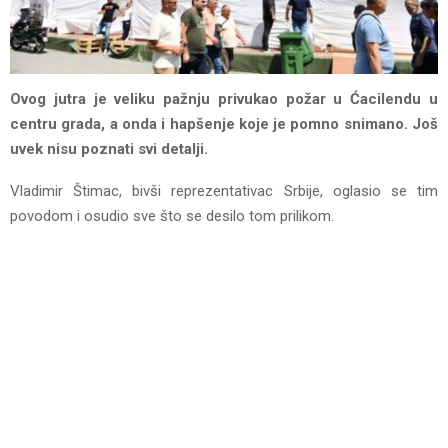
Ovog jutra je veliku pažnju privukao požar u Ćacilendu u
centru grada, a onda i hapšenje koje je pomno snimano. Još
uvek nisu poznati svi detalji.
Vladimir Štimac, bivši reprezentativac Srbije, oglasio se tim
povodom i osudio sve što se desilo tom prilikom.