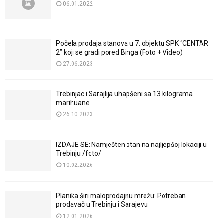
06.01.2022
Počela prodaja stanova u 7. objektu SPK “CENTAR
2” koji se gradi pored Binga (Foto + Video)
27.06.2023
Trebinjac i Sarajlija uhapšeni sa 13 kilograma
marihuane
26.10.2023
IZDAJE SE: Namješten stan na najljepšoj lokaciji u
Trebinju /foto/
10.02.2026
Planika širi maloprodajnu mrežu: Potreban
prodavač u Trebinju i Sarajevu
12.01.2026