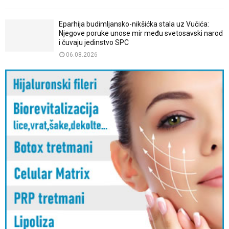
Eparhija budimljansko-nikšićka stala uz Vučića:
Njegove poruke unose mir među svetosavski narod
i čuvaju jedinstvo SPC
06.08.2026