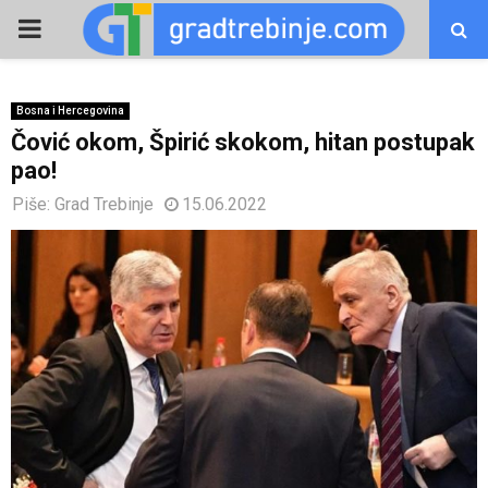
PRIMARY
MENU
Bosna i Hercegovina
Čović okom, Špirić skokom, hitan postupak
pao!
Piše:
Grad Trebinje
15.06.2022