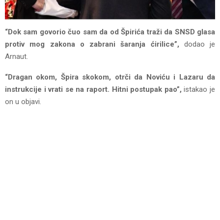
“Dok sam govorio čuo sam da od Špirića traži da SNSD glasa
protiv mog zakona o zabrani šaranja ćirilice”,
dodao je
Arnaut.
“Dragan okom, Špira skokom, otrči da Noviću i Lazaru da
instrukcije i vrati se na raport. Hitni postupak pao”,
istakao je
on u objavi.