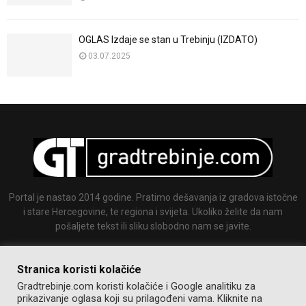
OGLAS Izdaje se stan u Trebinju (IZDATO)
03.07.2025
Portal je nastao 2014 godine. Pratimo dešavanja iz gradova istočne
i stare Hercegovine, te regiona i svijeta. Ukoliko želite da nam
pošaljete tekst ili sliku slobodno nam se javite.
Email:
info@gradtrebinje.com
Stranica koristi kolačiće
Gradtrebinje.com koristi kolačiće i Google analitiku za
prikazivanje oglasa koji su prilagođeni vama. Kliknite na