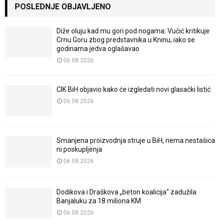
POSLEDNJE OBJAVLJENO
Diže oluju kad mu gori pod nogama: Vučić kritikuje
Crnu Goru zbog predstavnika u Kninu, iako se
godinama jedva oglašavao
06.08.2026
CIK BiH objavio kako će izgledati novi glasački listić
06.08.2026
Smanjena proizvodnja struje u BiH, nema nestašica
ni poskupljenja
06.08.2026
Dodikova i Draškova „beton koalicija“ zadužila
Banjaluku za 18 miliona KM
06.08.2026