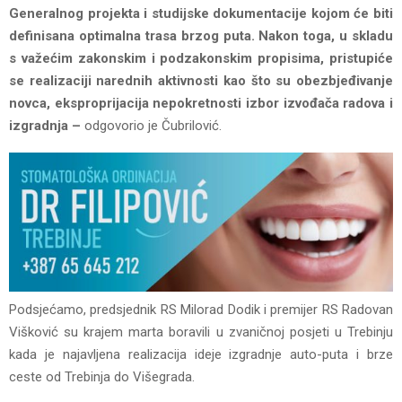
Generalnog projekta i studijske dokumentacije kojom će biti
definisana optimalna trasa brzog puta. Nakon toga, u skladu
s važećim zakonskim i podzakonskim propisima, pristupiće
se realizaciji narednih aktivnosti kao što su obezbjeđivanje
novca, eksproprijacija nepokretnosti izbor izvođača radova i
izgradnja –
odgovorio je Čubrilović.
Podsjećamo, predsjednik RS Milorad Dodik i premijer RS Radovan
Višković su krajem marta boravili u zvaničnoj posjeti u Trebinju
kada je najavljena realizacija ideje izgradnje auto-puta i brze
ceste od Trebinja do Višegrada.