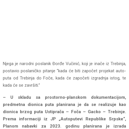
Njega je narodni poslanik Đorđe Vučinić, koji je inače iz Trebinja,
postavio poslaničko pitanje “kada će biti započet projekat auto-
puta od Trebinja do Foče, kada će započeti izgradnja istog, te
kada će se završiti.”
– U skladu sa prostorno-planskom dokumentacijom,
predmetna dionica puta planirana je da se realizuje kao
dionica brzog puta Ustiprača – Foča – Gacko – Trebinje.
Prema informaciji iz JP „Autoputevi Republike Srpske“,
Planom nabavki za 2023. godinu planirana je izrada