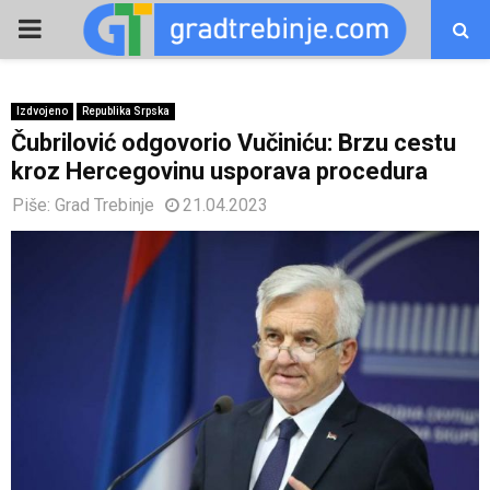
PRIMARY
MENU
Izdvojeno
Republika Srpska
Čubrilović odgovorio Vučiniću: Brzu cestu
kroz Hercegovinu usporava procedura
Piše:
Grad Trebinje
21.04.2023