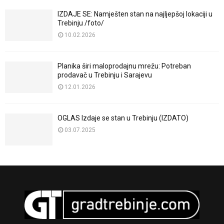
IZDAJE SE: Namješten stan na najljepšoj lokaciji u
Trebinju /foto/
10.02.2026
Planika širi maloprodajnu mrežu: Potreban
prodavač u Trebinju i Sarajevu
12.01.2026
OGLAS Izdaje se stan u Trebinju (IZDATO)
03.07.2025