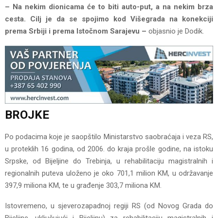
– Na nekim dionicama će to biti auto-put, a na nekim brza
cesta. Cilj je da se spojimo kod Višegrada na konekciji
prema Srbiji i prema Istočnom Sarajevu –
objasnio je Dodik.
BROJKE
Po podacima koje je saopštilo Ministarstvo saobraćaja i veza RS,
u proteklih 16 godina, od 2006. do kraja prošle godine, na istoku
Srpske, od Bijeljine do Trebinja, u rehabilitaciju magistralnih i
regionalnih puteva uloženo je oko 701,1 milion KM, u održavanje
397,9 miliona KM, te u građenje 303,7 miliona KM.
Istovremeno, u sjeverozapadnoj regiji RS (od Novog Grada do
Bijeljine, uključujući i Bijeljinu) za rehabilitaciju magistralnih i