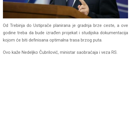
Od Trebinja do Ustiprače planirana je gradnja brze ceste, a ove
godine treba da bude izrađen projekat i studijska dokumentacija
kojom će biti definisana optimalna trasa brzog puta.
Ovo kaže Nedeljko Čubrilović, ministar saobraćaja i veza RS.