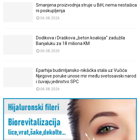
Smanjena proizvodnja struje u BiH, nema nestašica
ni poskupljenja
06.08.2026
Dodikova i Draškova „beton koalicija“ zadužila
Banjaluku za 18 miliona KM
06.08.2026
Eparhija budimljansko-nikšićka stala uz Vučića:
Njegove poruke unose mir među svetosavski narod
i čuvaju jedinstvo SPC
06.08.2026