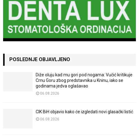
POSLEDNJE OBJAVLJENO
Diže oluju kad mu gori pod nogama: Vučić kritikuje
Crnu Goru zbog predstavnika u Kninu, iako se
godinama jedva oglašavao
06.08.2026
CIK BiH objavio kako će izgledati novi glasački listić
06.08.2026