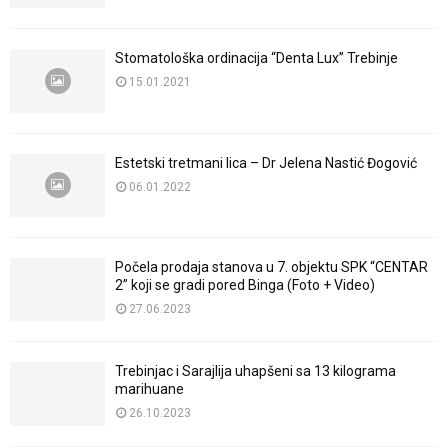
Stomatološka ordinacija “Denta Lux” Trebinje
15.01.2021
Estetski tretmani lica – Dr Jelena Nastić Đogović
06.01.2022
Počela prodaja stanova u 7. objektu SPK “CENTAR
2” koji se gradi pored Binga (Foto + Video)
27.06.2023
Trebinjac i Sarajlija uhapšeni sa 13 kilograma
marihuane
26.10.2023