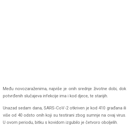
Među novozaraženima, najviše je onih srednje životne dobi, dok
potvrđenih slučajeva infekcije ima i kod djece, te starijih.
Unazad sedam dana, SARS-CoV-2 otkriven je kod 410 građana ili
više od 40 odsto onih koji su testirani zbog sumnje na ovaj virus.
U ovom periodu, bitku s kovidom izgubilo je četvoro oboljelih.