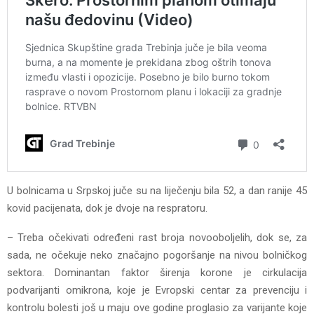
U bolnicama u Srpskoj juče su na liječenju bila 52, a dan ranije 45
kovid pacijenata, dok je dvoje na respratoru.
– Treba očekivati određeni rast broja novooboljelih, dok se, za
sada, ne očekuje neko značajno pogoršanje na nivou bolničkog
sektora. Dominantan faktor širenja korone je cirkulacija
podvarijanti omikrona, koje je Evropski centar za prevenciju i
kontrolu bolesti još u maju ove godine proglasio za varijante koje