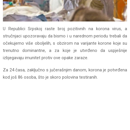
U Republici Srpskoj raste broj pozitivnih na korona virus, a
stručnjaci upozoravaju da bismo i u narednom periodu trebali da
očekujemo više oboljelih, s obzirom na varijante korone koje su
trenutno dominantne, a za koje je utvrđeno da uspješnije
izbjegavaju imunitet protiv ove opake zaraze.
Za 24 časa, zaključno s jučerašnjim danom, korona je potvrđena
kod još 86 osoba, što je skoro polovina testiranih.