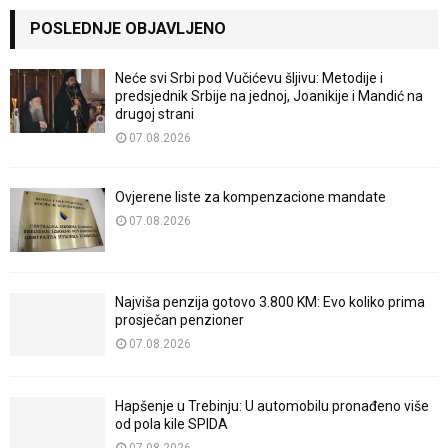
POSLEDNJE OBJAVLJENO
Neće svi Srbi pod Vučićevu šljivu: Metodije i
predsjednik Srbije na jednoj, Joanikije i Mandić na
drugoj strani
07.08.2026
Ovjerene liste za kompenzacione mandate
07.08.2026
Najviša penzija gotovo 3.800 KM: Evo koliko prima
prosječan penzioner
07.08.2026
Hapšenje u Trebinju: U automobilu pronađeno više
od pola kile SPIDA