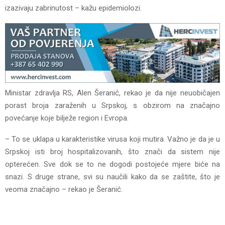
izazivaju zabrinutost – kažu epidemiolozi.
Ministar zdravlja RS, Alen Šeranić, rekao je da nije neuobičajen
porast broja zaraženih u Srpskoj, s obzirom na značajno
povećanje koje bilježe region i Evropa.
– To se uklapa u karakteristike virusa koji mutira. Važno je da je u
Srpskoj isti broj hospitalizovanih, što znači da sistem nije
opterećen. Sve dok se to ne dogodi postojeće mjere biće na
snazi. S druge strane, svi su naučili kako da se zaštite, što je
veoma značajno – rekao je Šeranić.