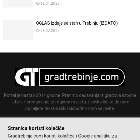
12.01.2026
OGLAS Izdaje se stan u Trebinju (IZDATO)
03.07.2025
Portal je nastao 2014 godine. Pratimo dešavanja iz gradova istočne
i stare Hercegovine, te regiona i svijeta. Ukoliko želite da nam
pošaljete tekst ili sliku slobodno nam se javite.
Email:
info@gradtrebinje.com
Stranica koristi kolačiće
Gradtrebinje.com koristi kolačiće i Google analitiku za