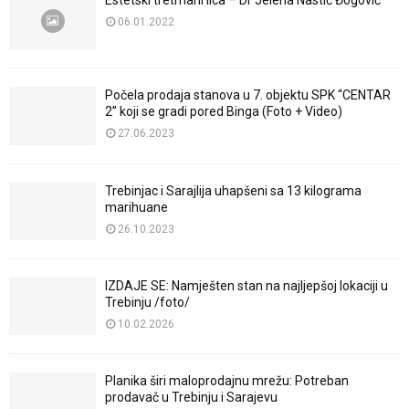
Estetski tretmani lica – Dr Jelena Nastić Đogović
06.01.2022
Počela prodaja stanova u 7. objektu SPK “CENTAR
2” koji se gradi pored Binga (Foto + Video)
27.06.2023
Trebinjac i Sarajlija uhapšeni sa 13 kilograma
marihuane
26.10.2023
IZDAJE SE: Namješten stan na najljepšoj lokaciji u
Trebinju /foto/
10.02.2026
Planika širi maloprodajnu mrežu: Potreban
prodavač u Trebinju i Sarajevu