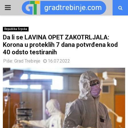
PRIMARY
MENU
Republika Srpska
Da li se LAVINA OPET ZAKOTRLJALA:
Korona u proteklih 7 dana potvrđena kod
40 odsto testiranih
Piše:
Grad Trebinje
16.07.2022