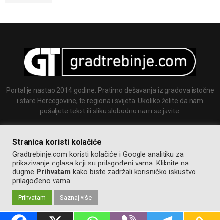
Portal je nastao 2014 godine. Pratimo dešavanja iz gradova istočne
i stare Hercegovine, te regiona i svijeta. Ukoliko želite da nam
pošaljete tekst ili sliku slobodno nam se javite.
Email:
info@gradtrebinje.com
Stranica koristi kolačiće
Gradtrebinje.com koristi kolačiće i Google analitiku za
prikazivanje oglasa koji su prilagođeni vama. Kliknite na
dugme
Prihvatam
kako biste zadržali korisničko iskustvo
prilagođeno vama.
Prihvatam
Saznaj više
@2014-2020. Sva prava zadržana.
Pravila korištenja
Izrada:
GT team