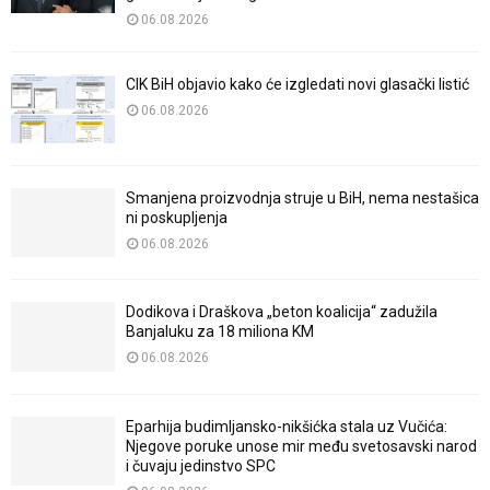
06.08.2026
CIK BiH objavio kako će izgledati novi glasački listić
06.08.2026
Smanjena proizvodnja struje u BiH, nema nestašica
ni poskupljenja
06.08.2026
Dodikova i Draškova „beton koalicija“ zadužila
Banjaluku za 18 miliona KM
06.08.2026
Eparhija budimljansko-nikšićka stala uz Vučića:
Njegove poruke unose mir među svetosavski narod
i čuvaju jedinstvo SPC