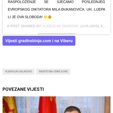
RASPOLOŽENJE SE SJEĆAMO POSLEDNJEG
EVROPSKOG DIKTATORA MILA ĐUKANOVIĆA. UH, LIJEPA
LI JE OVA SLOBODA!
A POST SHARED BY
VLADISLAV DAJKOVIĆ
(@VLADISLAV_DAJKOVIC) ON
VLADISLAV DAJKOVIĆ
SKUPŠTINA CRNE GORE
POVEZANE VIJESTI