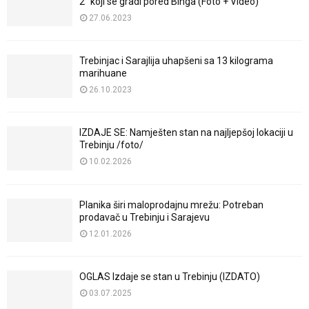
2” koji se gradi pored Binga (Foto + Video)
27.06.2023
Trebinjac i Sarajlija uhapšeni sa 13 kilograma
marihuane
26.10.2023
IZDAJE SE: Namješten stan na najljepšoj lokaciji u
Trebinju /foto/
10.02.2026
Planika širi maloprodajnu mrežu: Potreban
prodavač u Trebinju i Sarajevu
12.01.2026
OGLAS Izdaje se stan u Trebinju (IZDATO)
03.07.2025