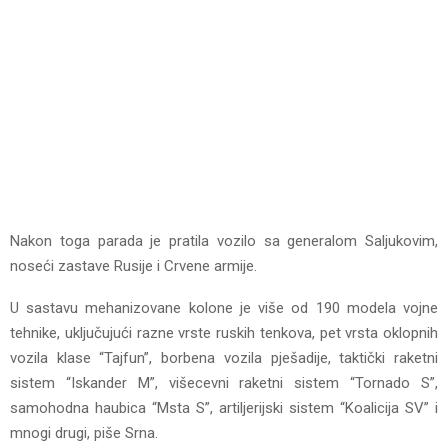
Nakon toga parada je pratila vozilo sa generalom Saljukovim,
noseći zastave Rusije i Crvene armije.
U sastavu mehanizovane kolone je više od 190 modela vojne
tehnike, uključujući razne vrste ruskih tenkova, pet vrsta oklopnih
vozila klase “Tajfun”, borbena vozila pješadije, taktički raketni
sistem “Iskander M”, višecevni raketni sistem “Tornado S”,
samohodna haubica “Msta S”, artiljerijski sistem “Koalicija SV” i
mnogi drugi, piše Srna.