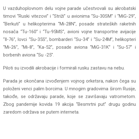
U vazduhoplovnom delu vojne parade učestvovali su akrobatski
timovi “Ruski vitezovi” i “Striži” u avionima “Su-30SM” i “MiG-29”,
“Berkuti” u helikopterima “Mi-28N”, posade strateških raketnih
nosača “Tu-160” i “Tu-95MS”, avioni vojne transportne avijacije
“Il-76”, lovci “Su-35S”, bombarderi “Su-34” i “Su-24M”, helikopteri
“Mi-26”, “Mi-8”, “Ka-52”, posade aviona “MiG-31K” i “Su-57” i
borbenih aviona “Su -25”.
Piloti su izvodili akrobacije i formirali rusku zastavu na nebu.
Parada je okončana izvođenjem vojnog orketsra, nakon čega su
položeni venci palim borcima. U mnogim gradovima širom Rusije,
takođe, se održavaju parade, koje se završavaju vatrometom.
Zbog pandemije kovida 19 akcija “Besmrtni put” drugu godinu
zaredom održava se putem interneta.