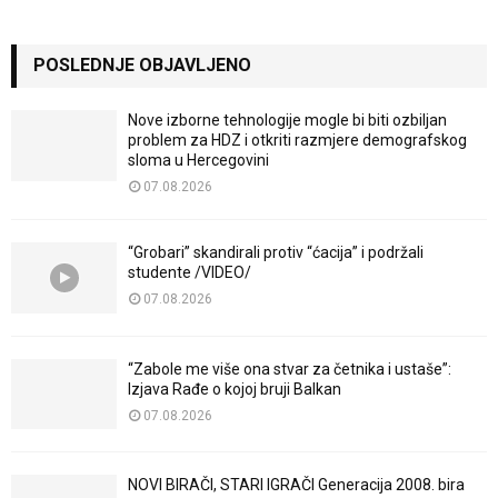
POSLEDNJE OBJAVLJENO
Nove izborne tehnologije mogle bi biti ozbiljan
problem za HDZ i otkriti razmjere demografskog
sloma u Hercegovini
07.08.2026
“Grobari” skandirali protiv “ćacija” i podržali
studente /VIDEO/
07.08.2026
“Zabole me više ona stvar za četnika i ustaše”:
Izjava Rađe o kojoj bruji Balkan
07.08.2026
NOVI BIRAČI, STARI IGRAČI Generacija 2008. bira