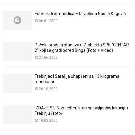
Estetski tretmani lica – Dr Jelena Nastić Đogović
06.01.2022
Počela prodaja stanova u 7. objektu SPK “CENTAR
2” koji se gradi pored Binga (Foto + Video)
27.06.2023
Trebinjac i Sarajlija uhapšeni sa 13 kilograma
marihuane
26.10.2023
IZDAJE SE: Namješten stan na najljepšoj lokaciji u
Trebinju /foto/
10.02.2026