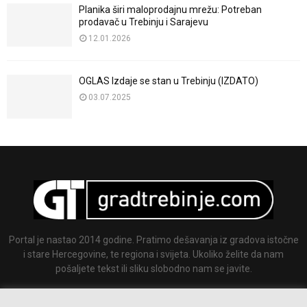
Planika širi maloprodajnu mrežu: Potreban
prodavač u Trebinju i Sarajevu
12.01.2026
OGLAS Izdaje se stan u Trebinju (IZDATO)
03.07.2025
Portal je nastao 2014 godine. Pratimo dešavanja iz gradova istočne
i stare Hercegovine, te regiona i svijeta. Ukoliko želite da nam
pošaljete tekst ili sliku slobodno nam se javite.
Email:
info@gradtrebinje.com