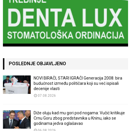
POSLEDNJE OBJAVLJENO
NOVI BIRAČI, STARI IGRAČI Generacija 2008. bira
budućnost između političara koji su već ispisali
decenije vlasti
07.08.2026
Diže oluju kad mu gori pod nogama: Vučić kritikuje
Crnu Goru zbog predstavnika u Kninu, iako se
godinama jedva oglašavao
06.08.2026