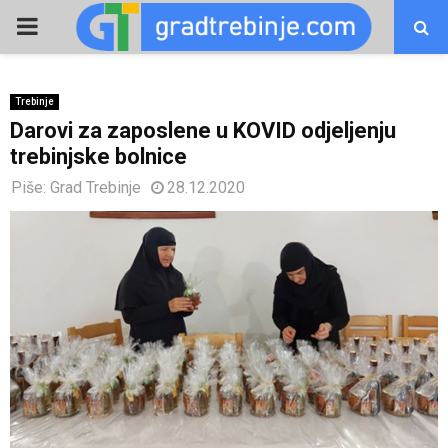
PRIMARY
MENU
Trebinje
Darovi za zaposlene u KOVID odjeljenju
trebinjske bolnice
Piše:
Grad Trebinje
28.12.2020