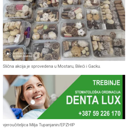
Slična akcija jе sprovеdеna u Mostaru, Bilеći i Gacku.
vjеroučitеljica Milja Tupanjanin/EPZHIP