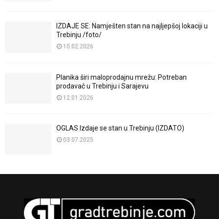
IZDAJE SE: Namješten stan na najljepšoj lokaciji u
Trebinju /foto/
10.02.2026
Planika širi maloprodajnu mrežu: Potreban
prodavač u Trebinju i Sarajevu
12.01.2026
OGLAS Izdaje se stan u Trebinju (IZDATO)
03.07.2025