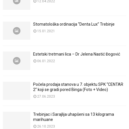
12.04.2022
Stomatološka ordinacija “Denta Lux” Trebinje
15.01.2021
Estetski tretmani lica – Dr Jelena Nastić Đogović
06.01.2022
Počela prodaja stanova u 7. objektu SPK “CENTAR
2” koji se gradi pored Binga (Foto + Video)
27.06.2023
Trebinjac i Sarajlija uhapšeni sa 13 kilograma
marihuane
26.10.2023