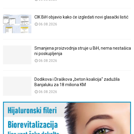
CIK BiH objavio kako će izgledati novi glasački listić
06.08.2026
Smanjena proizvodnja struje u BiH, nema nestašica
ni poskupljenja
06.08.2026
Dodikova i Draškova „beton koalicija“ zadužila
Banjaluku za 18 miliona KM
06.08.2026