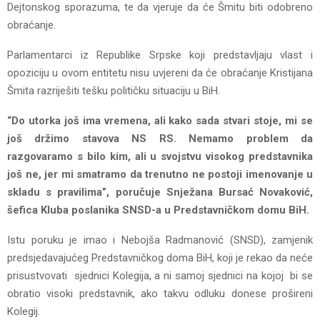
Dejtonskog sporazuma, te da vjeruje da će Šmitu biti odobreno
obraćanje.
Parlamentarci iz Republike Srpske koji predstavljaju vlast i
opoziciju u ovom entitetu nisu uvjereni da će obraćanje Kristijana
Šmita razriješiti tešku političku situaciju u BiH.
“Do utorka još ima vremena, ali kako sada stvari stoje, mi se
još držimo stavova NS RS. Nemamo problem da
razgovaramo s bilo kim, ali u svojstvu visokog predstavnika
još ne, jer mi smatramo da trenutno ne postoji imenovanje u
skladu s pravilima”, poručuje Snježana Bursać Novaković,
šefica Kluba poslanika SNSD-a u Predstavničkom domu BiH.
Istu poruku je imao i Nebojša Radmanović (SNSD), zamjenik
predsjedavajućeg Predstavničkog doma BiH, koji je rekao da neće
prisustvovati sjednici Kolegija, a ni samoj sjednici na kojoj bi se
obratio visoki predstavnik, ako takvu odluku donese prošireni
Kolegij.