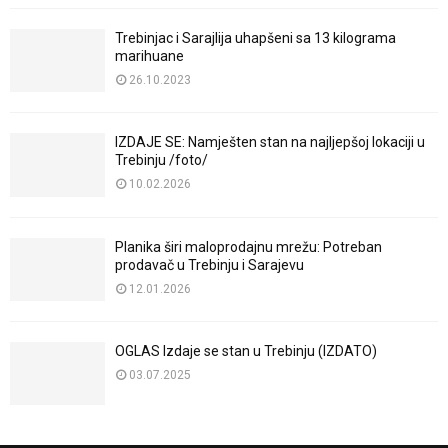
Trebinjac i Sarajlija uhapšeni sa 13 kilograma
marihuane
26.10.2023
IZDAJE SE: Namješten stan na najljepšoj lokaciji u
Trebinju /foto/
10.02.2026
Planika širi maloprodajnu mrežu: Potreban
prodavač u Trebinju i Sarajevu
12.01.2026
OGLAS Izdaje se stan u Trebinju (IZDATO)
03.07.2025