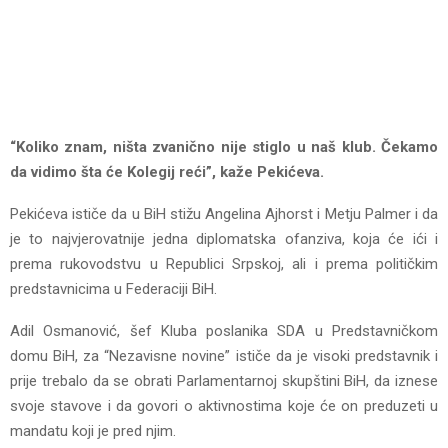
“Koliko znam, ništa zvanično nije stiglo u naš klub. Čekamo
da vidimo šta će Kolegij reći”, kaže Pekićeva.
Pekićeva ističe da u BiH stižu Angelina Ajhorst i Metju Palmer i da
je to najvjerovatnije jedna diplomatska ofanziva, koja će ići i
prema rukovodstvu u Republici Srpskoj, ali i prema političkim
predstavnicima u Federaciji BiH.
Adil Osmanović, šef Kluba poslanika SDA u Predstavničkom
domu BiH, za “Nezavisne novine” ističe da je visoki predstavnik i
prije trebalo da se obrati Parlamentarnoj skupštini BiH, da iznese
svoje stavove i da govori o aktivnostima koje će on preduzeti u
mandatu koji je pred njim.