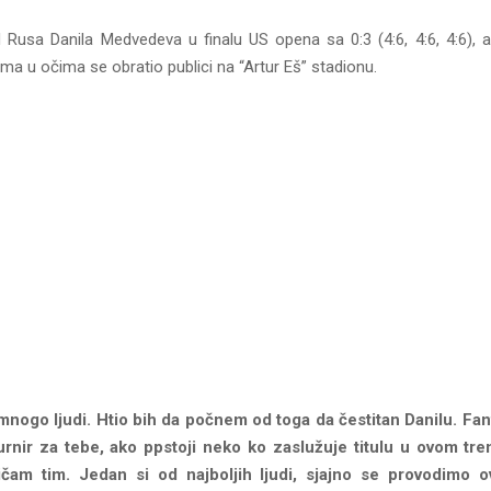
 Rusa Danila Medvedeva u finalu US opena sa 0:3 (4:6, 4:6, 4:6), 
a u očima se obratio publici na “Artur Eš” stadionu.
mnogo ljudi. Htio bih da počnem od toga da čestitan Danilu. Fan
urnir za tebe, ako ppstoji neko ko zaslužuje titulu u ovom tren
ičam tim. Jedan si od najboljih ljudi, sjajno se provodimo o