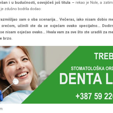
šan i u budućnosti, osvojićeš još titula –
rekao je Nole, a zatim
a je zdušno bodrila dodao:
azmišljao sam o oba scenarija… Večeras, iako nisam dobio m
 srećom, učinili ste da se osjećam ovako specijalno… Dodir
 se nisam osjećao ovako… Hvala vam za sve što ste uradili za me
e brzo.
om