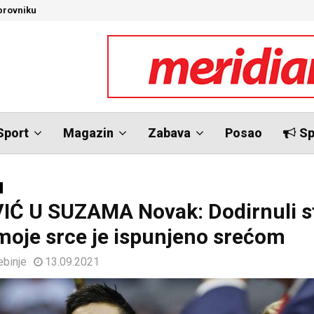
brovniku
N
Sport
Magazin
Zabava
Posao
Sp
Ć U SUZAMA Novak: Dodirnuli s
moje srce je ispunjeno srećom
ebinje
13.09.2021