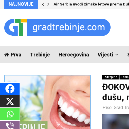
NAJNOVIJE
Air Serbia uvodi zimske letove prema Du
Prva
Trebinje
Hercegovina
Vijesti
Izdvojeno
Tenis
ĐOKOVI
dušu, 
Piše:
Grad Tr