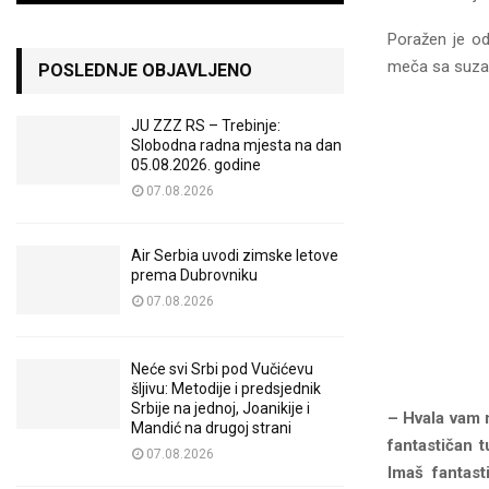
Poražen je od
meča sa suzam
POSLEDNJE OBJAVLJENO
JU ZZZ RS – Trebinje:
Slobodna radna mjesta na dan
05.08.2026. godine
07.08.2026
Air Serbia uvodi zimske letove
prema Dubrovniku
07.08.2026
Neće svi Srbi pod Vučićevu
šljivu: Metodije i predsjednik
Srbije na jednoj, Joanikije i
– Hvala vam 
Mandić na drugoj strani
fantastičan t
07.08.2026
Imaš fantast