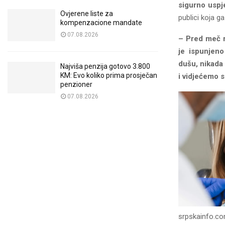
sigurno uspje
Ovjerene liste za
publici koja g
kompenzacione mandate
07.08.2026
– Pred meč r
je ispunjeno
dušu, nikada
Najviša penzija gotovo 3.800
KM: Evo koliko prima prosječan
i vidjećemo s
penzioner
07.08.2026
srpskainfo.c