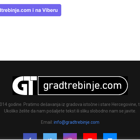
014 godine. Pratimo dešavanja iz gradova istočne i stare Hercegovine, te
Ukoliko želite da nam pošaljete tekst ili sliku slobodno nam se javite.
Email:
info@gradtrebinje.com