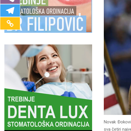
Novak Đoković
sva četiri najv