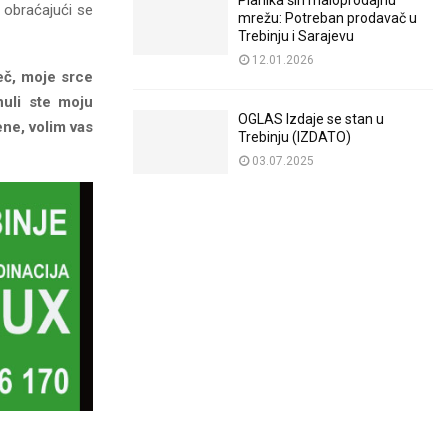
Planika širi maloprodajnu
 obraćajući se
mrežu: Potreban prodavač u
Trebinju i Sarajevu
12.01.2026
eč, moje srce
nuli ste moju
OGLAS Izdaje se stan u
ne, volim vas
Trebinju (IZDATO)
03.07.2025