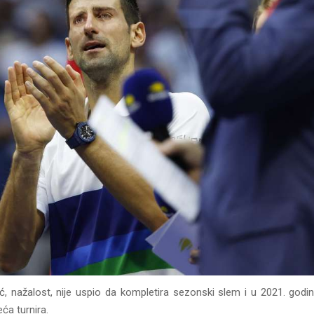
, nažalost, nije uspio da kompletira sezonski slem i u 2021. godini
eća turnira.