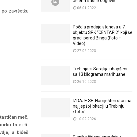
Jelena Nastić Đogović
06.01.2022
a po završetku
Počela prodaja stanova u 7.
objektu SPK “CENTAR 2” koji se
gradi pored Binga (Foto +
Video)
27.06.2023
Trebinjac i Sarajlija uhapšeni
sa 13 kilograma marihuane
26.10.2023
IZDAJE SE: Namješten stan na
najljepšoj lokaciji u Trebinju
/foto/
tastičan meč,
10.02.2026
urku to si ti.
vdje, a bićeš