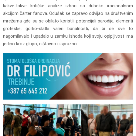
kakve-takve kritičke analize izbori sa duboko iracionalnom
akcijom čarter fanova. Odušak se zapravo odvijao na društvenim
mrežama gde su se obilato koristili potencijali parodije, elementi
groteske, gorko-slatki valeri banalnosti, da bi se sve to
nagomilavalo i upadalo u zamku ishoda koji svoju opipljivost ima
jedino kroz glupo, ništavno i isprazno.