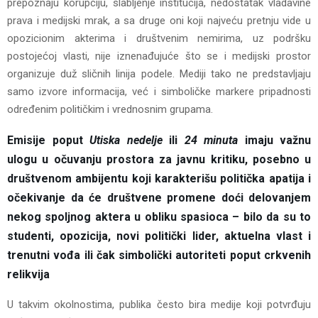
prepoznaju korupciju, slabljenje institucija, nedostatak vladavine
prava i medijski mrak, a sa druge oni koji najveću pretnju vide u
opozicionim akterima i društvenim nemirima, uz podršku
postojećoj vlasti, nije iznenađujuće što se i medijski prostor
organizuje duž sličnih linija podele. Mediji tako ne predstavljaju
samo izvore informacija, već i simboličke markere pripadnosti
određenim političkim i vrednosnim grupama.
Emisije poput
Utiska nedelje
ili
24 minuta
imaju važnu
ulogu u očuvanju prostora za javnu kritiku, posebno u
društvenom ambijentu koji karakterišu politička apatija i
očekivanje da će društvene promene doći delovanjem
nekog spoljnog aktera u obliku spasioca – bilo da su to
studenti, opozicija, novi politički lider, aktuelna vlast i
trenutni vođa ili čak simbolički autoriteti poput crkvenih
relikvija
U takvim okolnostima, publika često bira medije koji potvrđuju