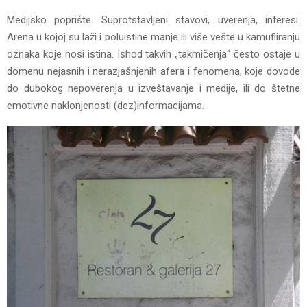
Medijsko poprište. Suprotstavljeni stavovi, uverenja, interesi.
Arena u kojoj su laži i poluistine manje ili više vešte u kamufliranju
oznaka koje nosi istina. Ishod takvih „takmičenja“ često ostaje u
domenu nejasnih i nerazjašnjenih afera i fenomena, koje dovode
do dubokog nepoverenja u izveštavanje i medije, ili do štetne
emotivne naklonjenosti (dez)informacijama.