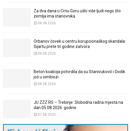
Za dva dana u Crnu Goru ušlo više ljudi nego što
zemlja ima stanovnika
08.08.2026
Orbanov čovek u centru korupcionaškog skandala:
Sijartu prete tri godine zatvora
08.08.2026
Beton koalicija potvrdila da su Stanivuković i Dodik
još u simbiozi
08.08.2026
JU ZZZ RS – Trebinje: Slobodna radna mjesta na
dan 05.08.2026. godine
07.08.2026