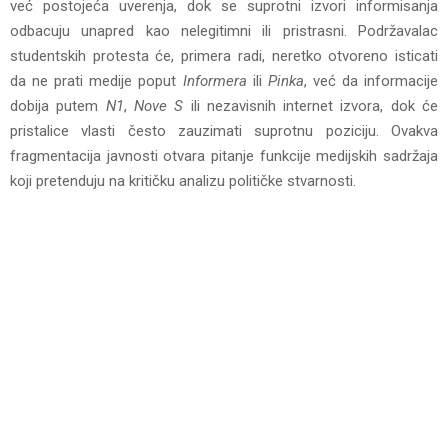
već postojeća uverenja, dok se suprotni izvori informisanja
odbacuju unapred kao nelegitimni ili pristrasni. Podržavalac
studentskih protesta će, primera radi, neretko otvoreno isticati
da ne prati medije poput
Informera
ili
Pinka
, već da informacije
dobija putem
N1
,
Nove S
ili nezavisnih internet izvora, dok će
pristalice vlasti često zauzimati suprotnu poziciju. Ovakva
fragmentacija javnosti otvara pitanje funkcije medijskih sadržaja
koji pretenduju na kritičku analizu političke stvarnosti.