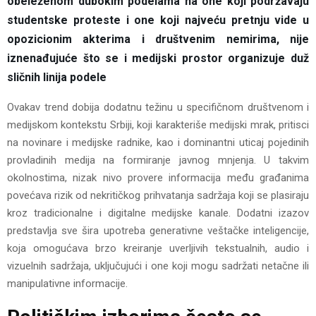
obeleženom dubokim podelama na one koji podržavaju
studentske proteste i one koji najveću pretnju vide u
opozicionim akterima i društvenim nemirima, nije
iznenađujuće što se i medijski prostor organizuje duž
sličnih linija podele
Ovakav trend dobija dodatnu težinu u specifičnom društvenom i
medijskom kontekstu Srbiji, koji karakteriše medijski mrak, pritisci
na novinare i medijske radnike, kao i dominantni uticaj pojedinih
provladinih medija na formiranje javnog mnjenja. U takvim
okolnostima, nizak nivo provere informacija među građanima
povećava rizik od nekritičkog prihvatanja sadržaja koji se plasiraju
kroz tradicionalne i digitalne medijske kanale. Dodatni izazov
predstavlja sve šira upotreba generativne veštačke inteligencije,
koja omogućava brzo kreiranje uverljivih tekstualnih, audio i
vizuelnih sadržaja, uključujući i one koji mogu sadržati netačne ili
manipulativne informacije.