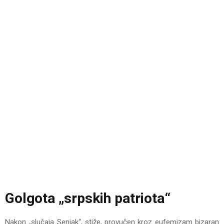
Golgota „srpskih patriota“
Nakon „slučaja Senjak“, stiže, provučen kroz eufemizam bizaran