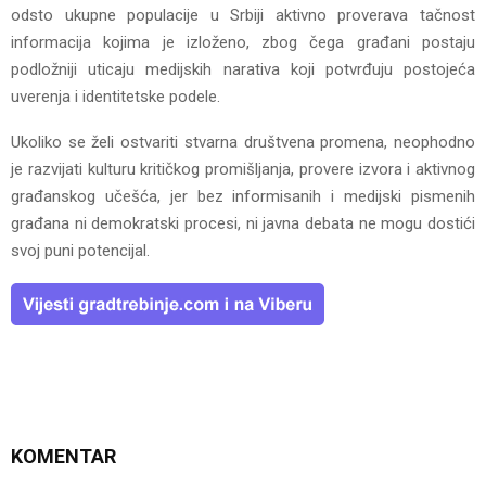
odsto ukupne populacije u Srbiji aktivno proverava tačnost
informacija kojima je izloženo, zbog čega građani postaju
podložniji uticaju medijskih narativa koji potvrđuju postojeća
uverenja i identitetske podele.
Ukoliko se želi ostvariti stvarna društvena promena, neophodno
je razvijati kulturu kritičkog promišljanja, provere izvora i aktivnog
građanskog učešća, jer bez informisanih i medijski pismenih
građana ni demokratski procesi, ni javna debata ne mogu dostići
svoj puni potencijal.
KOMENTAR