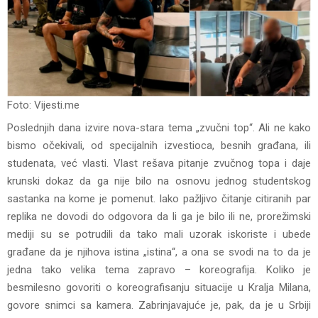
Foto: Vijesti.me
Poslednjih dana izvire nova-stara tema „zvučni top“. Ali ne kako
bismo očekivali, od specijalnih izvestioca, besnih građana, ili
studenata, već vlasti. Vlast rešava pitanje zvučnog topa i daje
krunski dokaz da ga nije bilo na osnovu jednog studentskog
sastanka na kome je pomenut. Iako pažljivo čitanje citiranih par
replika ne dovodi do odgovora da li ga je bilo ili ne, prorežimski
mediji su se potrudili da tako mali uzorak iskoriste i ubede
građane da je njihova istina „istina“, a ona se svodi na to da je
jedna tako velika tema zapravo – koreografija. Koliko je
besmilesno govoriti o koreografisanju situacije u Kralja Milana,
govore snimci sa kamera. Zabrinjavajuće je, pak, da je u Srbiji