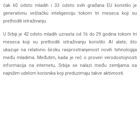
čak 60 odsto mladih i 33 odsto svih građana EU koristilo je
generativnu veštačku inteligenciju tokom tri meseca koji su
prethodili istraživanju.
U Srbiji je 42 odsto mladih uzrasta od 16 do 29 godina tokom tri
meseca koji su prethodili istraživanju koristilo AI alate, što
ukazuje na relativno široku rasprostranjenost novih tehnologija
među mladima. Međutim, kada je reč o proveri verodostojnosti
informacija na internetu, Srbija se nalazi među zemljama sa
najnižim udelom korisnika koji preduzimaju takve aktivnosti.