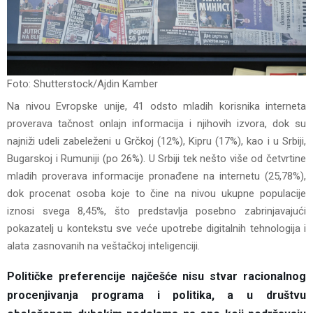
Foto: Shutterstock/Ajdin Kamber
Na nivou Evropske unije, 41 odsto mladih korisnika interneta
proverava tačnost onlajn informacija i njihovih izvora, dok su
najniži udeli zabeleženi u Grčkoj (12%), Kipru (17%), kao i u Srbiji,
Bugarskoj i Rumuniji (po 26%). U Srbiji tek nešto više od četvrtine
mladih proverava informacije pronađene na internetu (25,78%),
dok procenat osoba koje to čine na nivou ukupne populacije
iznosi svega 8,45%, što predstavlja posebno zabrinjavajući
pokazatelj u kontekstu sve veće upotrebe digitalnih tehnologija i
alata zasnovanih na veštačkoj inteligenciji.
Političke preferencije najčešće nisu stvar racionalnog
procenjivanja programa i politika, a u društvu