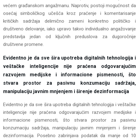
većem građanskom angažmanu. Naprotiv, postoji mogućnost da
osećaj simboličkog učešća kroz praćenje i komentarisanje
kritičkih sadržaja delimično zameni konkretno političko i
društveno delovanje, iako upravo takvo individualno angažovanje
predstavlja jedan od ključnih preduslova za dugoročnije
društvene promene.
Evidentno je da sve šira upotreba digitalnih tehnologija i
veštačke inteligencije nije praćena odgovarajućim
razvojem medijske i informacione pismenosti, što
stvara prostor za pasivnu konzumaciju sadržaja,
manipulaciju javnim mnjenjem i širenje dezinformacija
Evidentno je da sve šira upotreba digitalnih tehnologija i veštačke
inteligencije nije praćena odgovarajućim razvojem medijske i
informacione pismenosti, što stvara prostor za pasivnu
konzumaciju sadržaja, manipulaciju javnim mnjenjem i širenje
dezinformacija. Posebno zabrinjava podatak da manje od 10