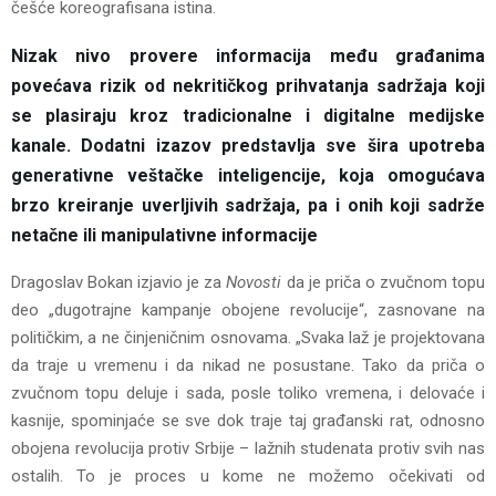
češće koreografisana istina.
Nizak nivo provere informacija među građanima
povećava rizik od nekritičkog prihvatanja sadržaja koji
se plasiraju kroz tradicionalne i digitalne medijske
kanale. Dodatni izazov predstavlja sve šira upotreba
generativne veštačke inteligencije, koja omogućava
brzo kreiranje uverljivih sadržaja, pa i onih koji sadrže
netačne ili manipulativne informacije
Dragoslav Bokan izjavio je za
Novosti
da je priča o zvučnom topu
deo „dugotrajne kampanje obojene revolucije“, zasnovane na
političkim, a ne činjeničnim osnovama. „Svaka laž je projektovana
da traje u vremenu i da nikad ne posustane. Tako da priča o
zvučnom topu deluje i sada, posle toliko vremena, i delovaće i
kasnije, spominjaće se sve dok traje taj građanski rat, odnosno
obojena revolucija protiv Srbije – lažnih studenata protiv svih nas
ostalih. To je proces u kome ne možemo očekivati od