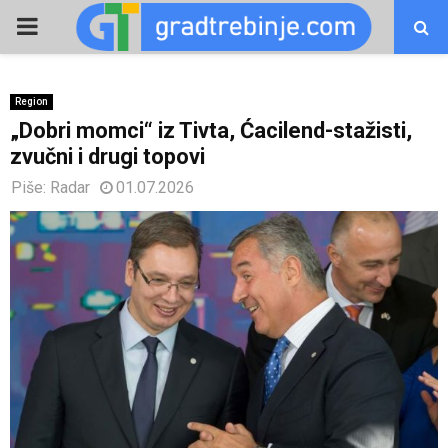
PRIMARY
MENU
Region
„Dobri momci“ iz Tivta, Ćacilend-stažisti,
zvučni i drugi topovi
Piše:
Radar
01.07.2026