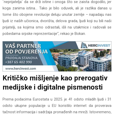
`neprijatelja` da se drži istine i onoga što se zaista dogodilo, jer
koga zanima istina… Tako je bilo oduvek, ali je razlika danas u
tome što obojene revolucije deluju unutar zemlje – napadaju nas
ljudi iz naših učionica, dvorišta, delova grada, ljudi koji su bili naši
prijatelji, sa kojima smo odrastali, išli na utakmice i radovali se
pobedama srpske reprezentacije“, rekao je Bokan.
Kritičko mišljenje kao prerogativ
medijske i digitalne pismenosti
Prema podacima Eurostata u 2025. je 41 odsto mladih ljudi i 31
odsto ukupne populacije u EU koristilo internet da proverava
tačnost informacija i sadržaja pronađenih na mreži. Istovremeno,