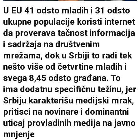
U EU 41 odsto mladih i 31 odsto
ukupne populacije koristi internet
da proverava tačnost informacija
i sadržaja na društvenim
mrežama, dok u Srbiji to radi tek
nešto više od četvrtine mladih i
svega 8,45 odsto građana. To
ima dodatnu specifičnu težinu, jer
Srbiju karakterišu medijski mrak,
pritisci na novinare i dominantni
uticaj provladinih medija na javno
mnjenje