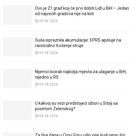
Ovo je 21 grad koji će prvi dobiti Lidl u BiH – Jedan
od najvećih gradova nije na listi
09.08.2026
Suša ispraznila akumulacije: EPRS apeluje na
racionalno trošenje struje
09.08.2026
Nijemci locirali najbolja mjesta za ulaganje u BiH,
nijedno u RS
09.08.2026
U kakvoj su vezi predstojeći izbori u Srbiji sa
posetom Zelenskog?
08.08.2026
Za dva dana u Crnu Goru ušlo više ljudi nego što