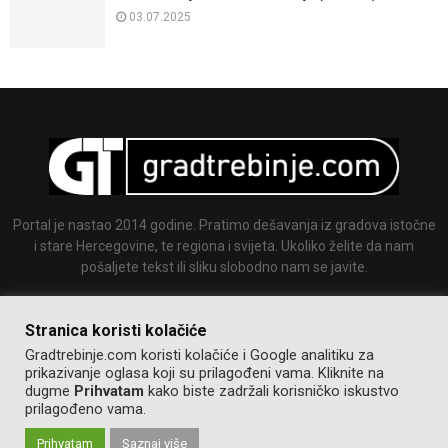
03.07.2025
Portal je nastao 2014 godine. Pratimo dešavanja iz gradova istočne
i stare Hercegovine, te regiona i svijeta. Ukoliko želite da nam
pošaljete tekst ili sliku slobodno nam se javite.
Email:
info@gradtrebinje.com
Stranica koristi kolačiće
Gradtrebinje.com koristi kolačiće i Google analitiku za
prikazivanje oglasa koji su prilagođeni vama. Kliknite na
dugme
Prihvatam
kako biste zadržali korisničko iskustvo
prilagođeno vama.
Prihvatam
Saznaj više