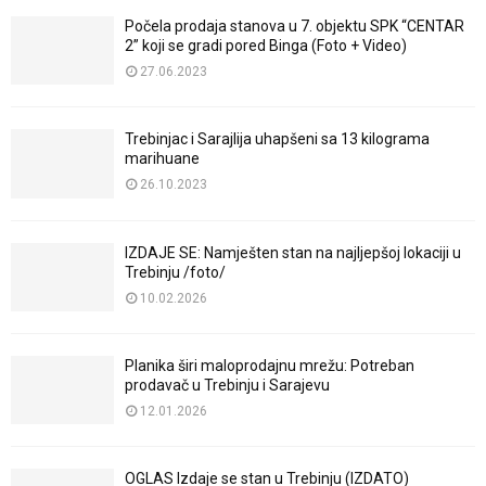
Počela prodaja stanova u 7. objektu SPK “CENTAR
2” koji se gradi pored Binga (Foto + Video)
27.06.2023
Trebinjac i Sarajlija uhapšeni sa 13 kilograma
marihuane
26.10.2023
IZDAJE SE: Namješten stan na najljepšoj lokaciji u
Trebinju /foto/
10.02.2026
Planika širi maloprodajnu mrežu: Potreban
prodavač u Trebinju i Sarajevu
12.01.2026
OGLAS Izdaje se stan u Trebinju (IZDATO)