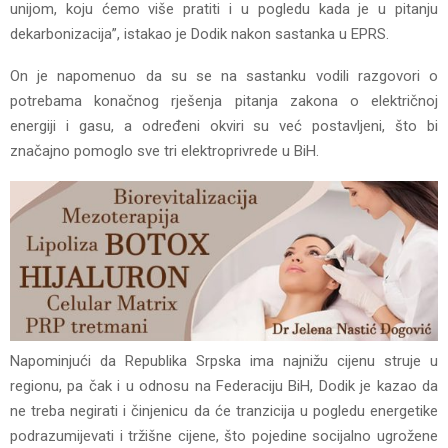
unijom, koju ćemo više pratiti i u pogledu kada je u pitanju
dekarbonizacija”, istakao je Dodik nakon sastanka u EPRS.
On je napomenuo da su se na sastanku vodili razgovori o
potrebama konačnog rješenja pitanja zakona o električnoj
energiji i gasu, a određeni okviri su već postavljeni, što bi
značajno pomoglo sve tri elektroprivrede u BiH.
Napominjući da Republika Srpska ima najnižu cijenu struje u
regionu, pa čak i u odnosu na Federaciju BiH, Dodik je kazao da
ne treba negirati i činjenicu da će tranzicija u pogledu energetike
podrazumijevati i tržišne cijene, što pojedine socijalno ugrožene