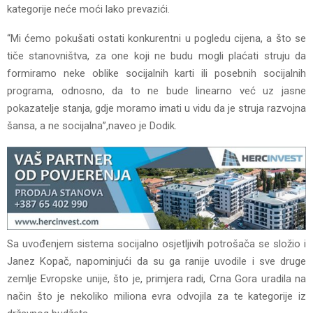
kategorije neće moći lako prevazići.
“Mi ćemo pokušati ostati konkurentni u pogledu cijena, a što se
tiče stanovništva, za one koji ne budu mogli plaćati struju da
formiramo neke oblike socijalnih karti ili posebnih socijalnih
programa, odnosno, da to ne bude linearno već uz jasne
pokazatelje stanja, gdje moramo imati u vidu da je struja razvojna
šansa, a ne socijalna”,naveo je Dodik.
Sa uvođenjem sistema socijalno osjetljivih potrošača se složio i
Janez Kopač, napominjući da su ga ranije uvodile i sve druge
zemlje Evropske unije, što je, primjera radi, Crna Gora uradila na
način što je nekoliko miliona evra odvojila za te kategorije iz