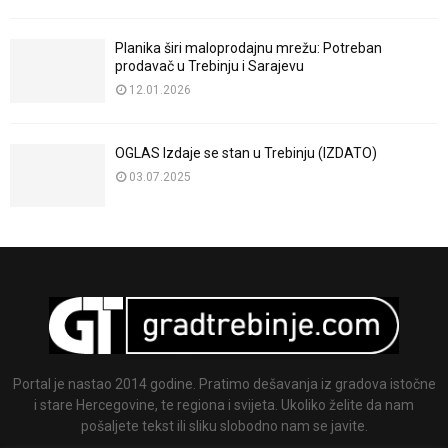
Planika širi maloprodajnu mrežu: Potreban
prodavač u Trebinju i Sarajevu
12.01.2026
OGLAS Izdaje se stan u Trebinju (IZDATO)
03.07.2025
Portal je nastao 2014 godine. Pratimo dešavanja iz gradova istočne
i stare Hercegovine, te regiona i svijeta. Ukoliko želite da nam
pošaljete tekst ili sliku slobodno nam se javite.