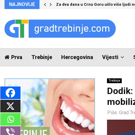
NAJNOVIJE
Za dva dana u Crnu Goru ušlo više ljudi 
Prva
Trebinje
Hercegovina
Vijesti
Trebinje
Dodik:
mobili
Piše:
Grad Tr