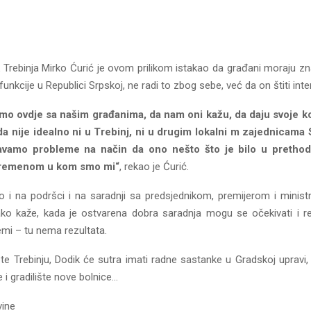
 Trebinja Mirko Ćurić je ovom prilikom istakao da građani moraju zn
funkcije u Republici Srpskoj, ne radi to zbog sebe, već da on štiti int
mo ovdje sa našim građanima, da nam oni kažu, da daju svoje ko
a nije idealno ni u Trebinj, ni u drugim lokalni m zajednicama S
avamo probleme na način da ono nešto što je bilo u pretho
vremenom u kom smo mi“
, rekao je Ćurić.
o i na podršci i na saradnji sa predsjednikom, premijerom i minist
kako kaže, kada je ostvarena dobra saradnja mogu se očekivati i rez
emi – tu nema rezultata.
te Trebinju, Dodik će sutra imati radne sastanke u Gradskoj upravi, 
e i gradilište nove bolnice…
vine