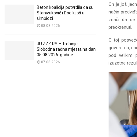
On je još jedn
Beton koalicija potvrdila da su
način predviđ
Stanivuković i Dodik još u
simbiozi
znači da se 
08.08.2026
preokrenuti.
O toj posveće
JU ZZZ RS – Trebinje:
govore da, i p
Slobodna radna mjesta na dan
05.08.2026. godine
pod velikim p
07.08.2026
izuzetne rezul