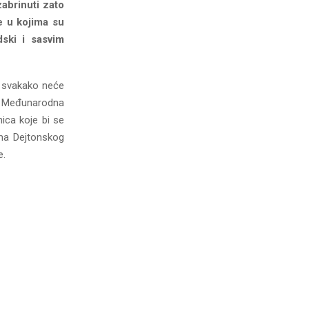
zabrinuti zato
te u kojima su
dski i sasvim
e svakako neće
ra Međunarodna
nica koje bi se
rima Dejtonskog
e.