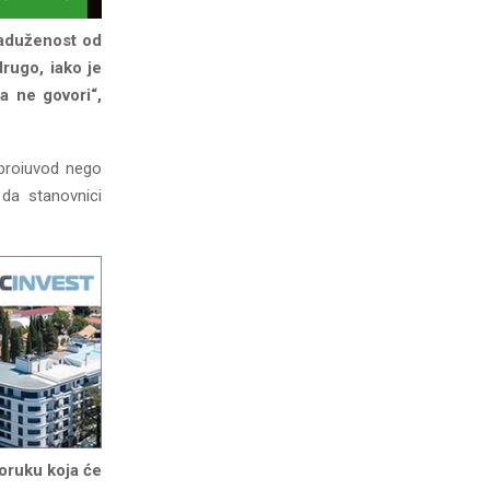
zaduženost od
drugo, iako je
a ne govori“,
 proiuvod nego
 da stanovnici
poruku koja će