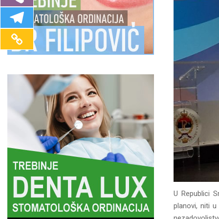
U Republici S
planovi, niti
nezadovoljstv