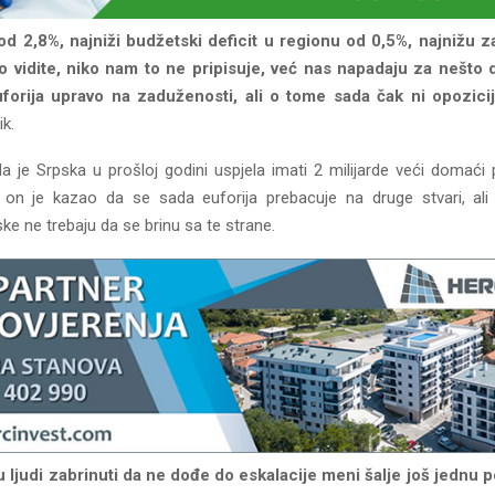
od 2,8%, najniži budžetski deficit u regionu od 0,5%, najnižu 
o vidite, niko nam to ne pripisuje, već nas napadaju za nešto 
euforija upravo na zaduženosti, ali o tome sada čak ni opozicij
ik.
a je Srpska u prošloj godini uspjela imati 2 milijarde veći domaći
, on je kazao da se sada euforija prebacuje na druge stvari, ali
ke ne trebaju da se brinu sa te strane.
 ljudi zabrinuti da ne dođe do eskalacije meni šalje još jednu 