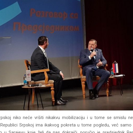
rpskoj niko neće vršiti nikakvu mobilizaciju i u tome se smislu ne
 u Republici Srpskoj ima ikakvog pokreta u tome pogledu, već samo
o u Sarajevu koje želi da nas dokrajči, poručio je predsjednik Re