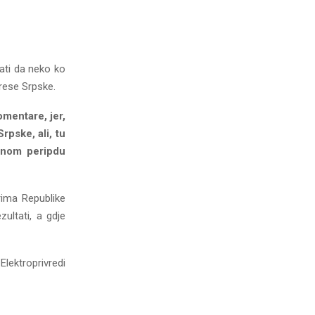
ati da neko ko
erese Srpske.
mentare, jer,
rpske, ali, tu
dnom peripdu
rima Republike
ultati, a gdje
Elektroprivredi