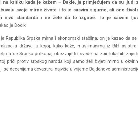
i na kritiku kada je kažem – Dakle, ja primjećujem da su ljudi 
čuvaju svoje mirne živote i to je sasvim sigurno, ali one živo
an nivo standarda i ne žele da to izgube. To je sasvim lju
takao je Dodik.
 je Republika Srpska mirna i ekonomski stabilna, on je kazao da s
tralizacija države, u kojoj, kako kaže, muslimanima iz BiH asisti
elji da se Srpska potkopa, obezvrijedi i svede na zbir lokalnih zajed
toj priči protiv srpskog naroda koji samo želi živjeti mirno u okvi
 se decenijama devastira, najviše u vrijeme Bajdenove administracij