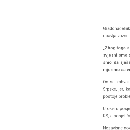
Gradonačelnik
obavlja važne 
„Zbog toga s
svjesni smo d
smo da rješ
mjerimo sa 
On se zahvali
Srpske, jer, 
postoje probl
U okviru posje
RS, a posjetić
Nezavisne no