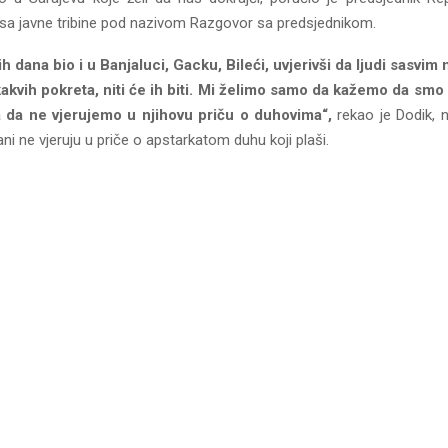
 sa javne tribine pod nazivom Razgovor sa predsjednikom.
h dana bio i u Banjaluci, Gacku, Bileći, uvjerivši da ljudi sasvim
akvih pokreta, niti će ih biti. Mi želimo samo da kažemo da smo
a da ne vjerujemo u njihovu priču o duhovima“,
rekao je Dodik, 
ani ne vjeruju u priče o apstarkatom duhu koji plaši.