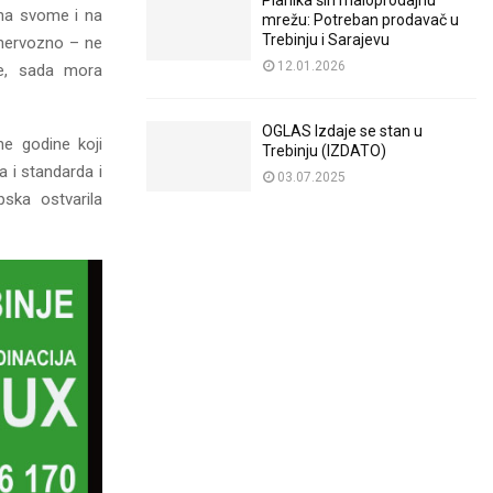
Planika širi maloprodajnu
i na svome i na
mrežu: Potreban prodavač u
Trebinju i Sarajevu
 nervozno – ne
12.01.2026
ke, sada mora
OGLAS Izdaje se stan u
ne godine koji
Trebinju (IZDATO)
a i standarda i
03.07.2025
pska ostvarila