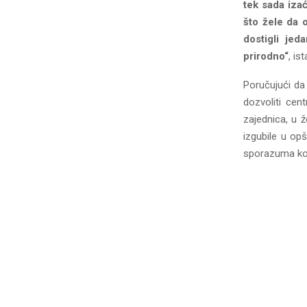
tek sada izać
što žele da o
dostigli jed
prirodno“
, is
Poručujući da
dozvoliti cen
zajednica, u ž
izgubile u opš
sporazuma koji