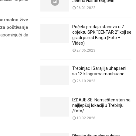
Jelena Nastić Đogović
06.01.2022
 normalno žive
Počela prodaja stanova u 7.
 za poštivanje
objektu SPK “CENTAR 2” koji se
napominjući da
gradi pored Binga (Foto +
Video)
27.06.2023
Trebinjac i Sarajlija uhapšeni
sa 13 kilograma marihuane
26.10.2023
IZDAJE SE: Namješten stan na
najljepšoj lokaciji u Trebinju
/foto/
10.02.2026