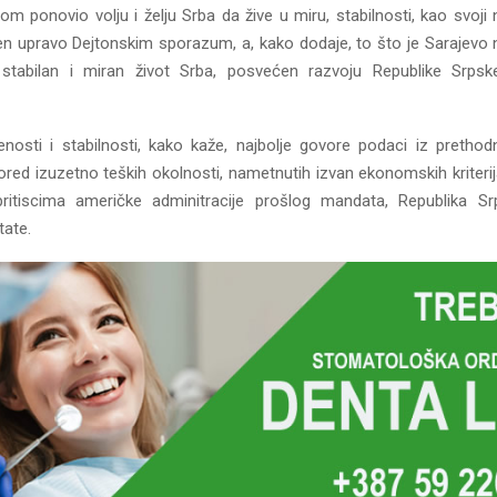
om ponovio volju i želju Srba da žive u miru, stabilnosti, kao svoj
en upravo Dejtonskim sporazum, a, kako dodaje, to što je Sarajevo
stabilan i miran život Srba, posvećen razvoju Republike Srps
nosti i stabilnosti, kako kaže, najbolje govore podaci iz prethod
ored izuzetno teških okolnosti, nametnutih izvan ekonomskih kriterij
ritiscima američke adminitracije prošlog mandata, Republika Sr
tate.