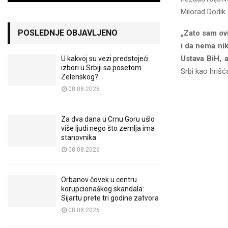
Milorad Dodik
POSLEDNJE OBJAVLJENO
„Zato sam ovi
i da nema nik
Ustava BiH, 
U kakvoj su vezi predstojeći
izbori u Srbiji sa posetom
Srbi kao hrišć
Zelenskog?
08.08.2026
Za dva dana u Crnu Goru ušlo
više ljudi nego što zemlja ima
stanovnika
08.08.2026
Orbanov čovek u centru
korupcionaškog skandala:
Sijartu prete tri godine zatvora
08.08.2026