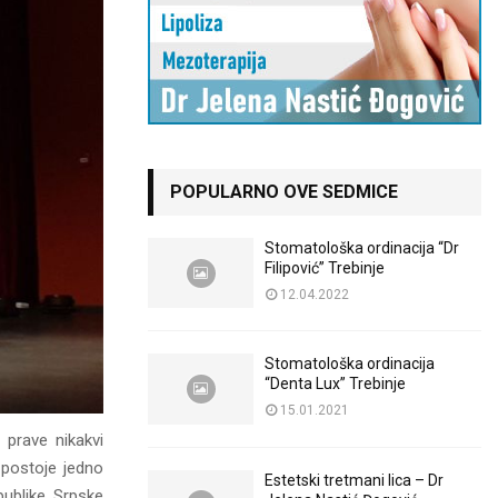
POPULARNO OVE SEDMICE
Stomatološka ordinacija “Dr
Filipović” Trebinje
12.04.2022
Stomatološka ordinacija
“Denta Lux” Trebinje
15.01.2021
 prave nikakvi
 postoje jedno
Estetski tretmani lica – Dr
publike Srpske