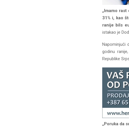
„Imamo rast 
31% i, kao št
ranije bils 
istakao je Dod
Napominjući d
godinu ranije
Republike Srps
„Poruka da su