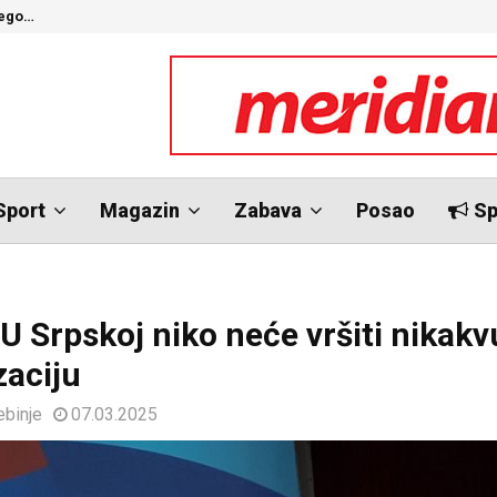
nego…
O
Sport
Magazin
Zabava
Posao
Sp
 U Srpskoj niko neće vršiti nikakv
zaciju
ebinje
07.03.2025