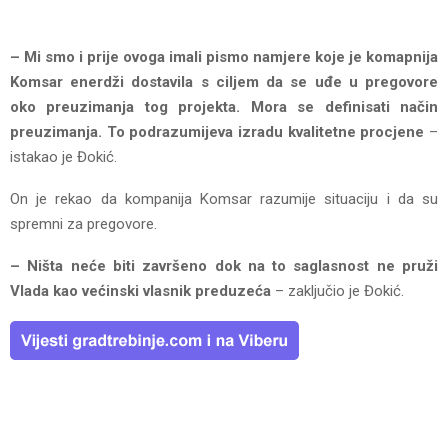
– Mi smo i prije ovoga imali pismo namjere koje je komapnija
Komsar enerdži dostavila s ciljem da se uđe u pregovore
oko preuzimanja tog projekta. Mora se definisati način
preuzimanja. To podrazumijeva izradu kvalitetne procjene
–
istakao je Đokić.
On je rekao da kompanija Komsar razumije situaciju i da su
spremni za pregovore.
– Ništa neće biti završeno dok na to saglasnost ne pruži
Vlada kao većinski vlasnik preduzeća
– zaključio je Đokić.