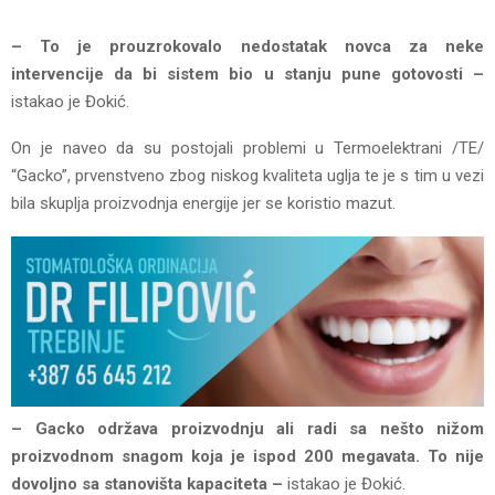
– To je prouzrokovalo nedostatak novca za neke
intervencije da bi sistem bio u stanju pune gotovosti –
istakao je Đokić.
On je naveo da su postojali problemi u Termoelektrani /TE/
“Gacko”, prvenstveno zbog niskog kvaliteta uglja te je s tim u vezi
bila skuplja proizvodnja energije jer se koristio mazut.
– Gacko održava proizvodnju ali radi sa nešto nižom
proizvodnom snagom koja je ispod 200 megavata. To nije
dovoljno sa stanovišta kapaciteta –
istakao je Đokić.