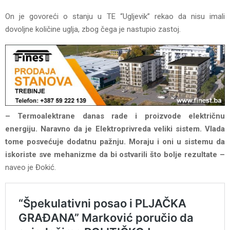
On je govoreći o stanju u TE “Ugljevik” rekao da nisu imali
dovoljne količine uglja, zbog čega je nastupio zastoj.
– Termoalektrane danas rade i proizvode električnu
energiju. Naravno da je Elektroprivreda veliki sistem. Vlada
tome posvećuje dodatnu pažnju. Moraju i oni u sistemu da
iskoriste sve mehanizme da bi ostvarili što bolje rezultate –
naveo je Đokić.