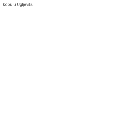
kopu u Ugljeviku.