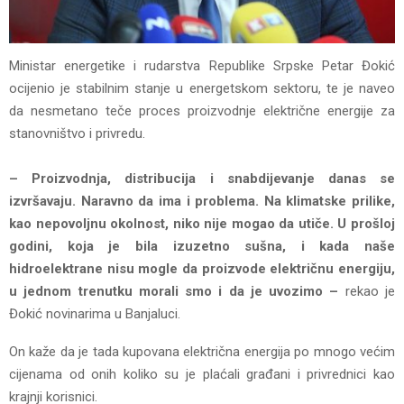
Ministar energetike i rudarstva Republike Srpske Petar Đokić
ocijenio je stabilnim stanje u energetskom sektoru, te je naveo
da nesmetano teče proces proizvodnje električne energije za
stanovništvo i privredu.
– Proizvodnja, distribucija i snabdijevanje danas se
izvršavaju. Naravno da ima i problema. Na klimatske prilike,
kao nepovoljnu okolnost, niko nije mogao da utiče. U prošloj
godini, koja je bila izuzetno sušna, i kada naše
hidroelektrane nisu mogle da proizvode električnu energiju,
u jednom trenutku morali smo i da je uvozimo –
rekao je
Đokić novinarima u Banjaluci.
On kaže da je tada kupovana električna energija po mnogo većim
cijenama od onih koliko su je plaćali građani i privrednici kao
krajnji korisnici.