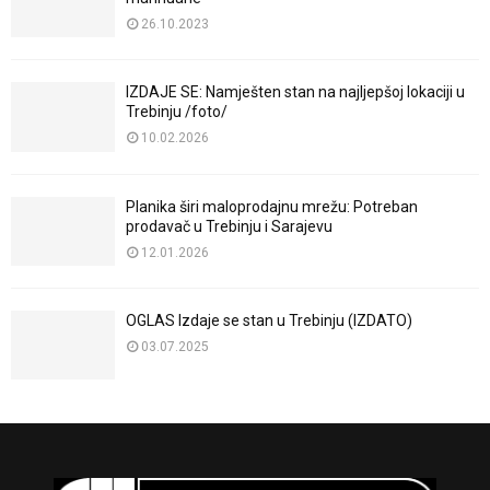
26.10.2023
IZDAJE SE: Namješten stan na najljepšoj lokaciji u
Trebinju /foto/
10.02.2026
Planika širi maloprodajnu mrežu: Potreban
prodavač u Trebinju i Sarajevu
12.01.2026
OGLAS Izdaje se stan u Trebinju (IZDATO)
03.07.2025