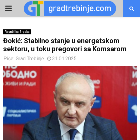
PRIMARY
MENU
Republika Srpska
Đokić: Stabilno stanje u energetskom
sektoru, u toku pregovori sa Komsarom
Piše:
Grad Trebinje
31.01.2025