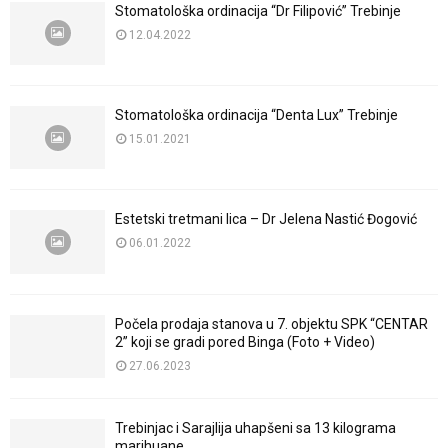
Stomatološka ordinacija “Dr Filipović” Trebinje
12.04.2022
Stomatološka ordinacija “Denta Lux” Trebinje
15.01.2021
Estetski tretmani lica – Dr Jelena Nastić Đogović
06.01.2022
Počela prodaja stanova u 7. objektu SPK “CENTAR
2” koji se gradi pored Binga (Foto + Video)
27.06.2023
Trebinjac i Sarajlija uhapšeni sa 13 kilograma
marihuane