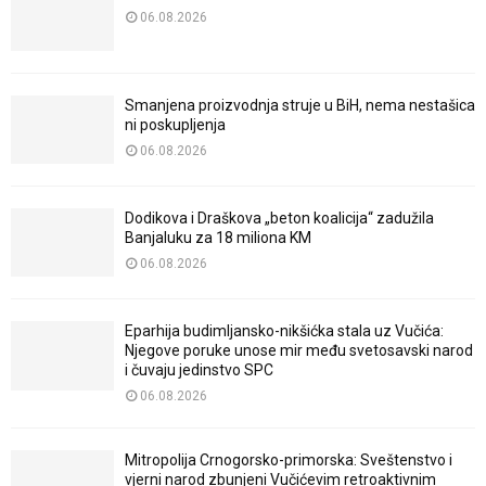
06.08.2026
Smanjena proizvodnja struje u BiH, nema nestašica
ni poskupljenja
06.08.2026
Dodikova i Draškova „beton koalicija“ zadužila
Banjaluku za 18 miliona KM
06.08.2026
Eparhija budimljansko-nikšićka stala uz Vučića:
Njegove poruke unose mir među svetosavski narod
i čuvaju jedinstvo SPC
06.08.2026
Mitropolija Crnogorsko-primorska: Sveštenstvo i
vjerni narod zbunjeni Vučićevim retroaktivnim