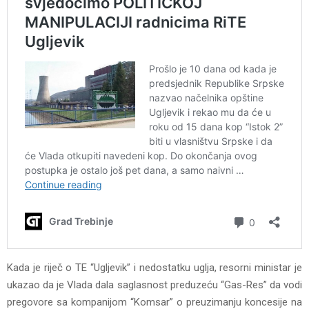
Kada je riječ o TE “Ugljevik” i nedostatku uglja, resorni ministar je
ukazao da je Vlada dala saglasnost preduzeću “Gas-Res” da vodi
pregovore sa kompanijom “Komsar” o preuzimanju koncesije na