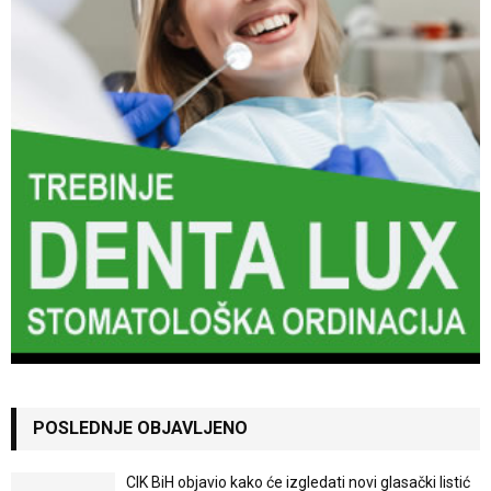
POSLEDNJE OBJAVLJENO
CIK BiH objavio kako će izgledati novi glasački listić