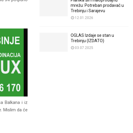
Planika širi maloprodajnu
mrežu: Potreban prodavač u
Trebinju i Sarajevu
12.01.2026
OGLAS Izdaje se stan u
Trebinju (IZDATO)
03.07.2025
a Balkana i iz
e. Mislim da će