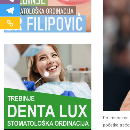
Po mnogima n
početka treće