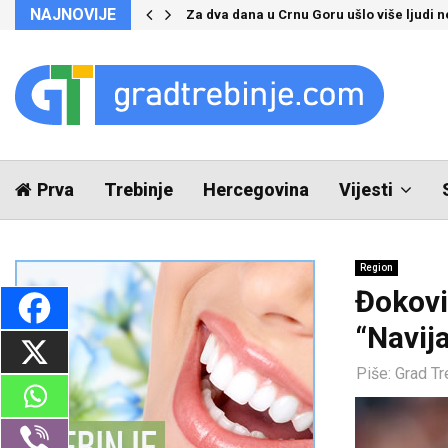
NAJNOVIJE
Za dva dana u Crnu Goru ušlo više ljudi 
Prva
Trebinje
Hercegovina
Vijesti
Region
Đokovi
“Navij
Piše:
Grad Tr