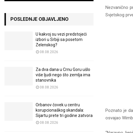
Nezvanično pr
Svjetskog prve
POSLEDNJE OBJAVLJENO
U kakvoj su vezi predstojeći
izbori u Srbiji sa posetom
Zelenskog?
08.08.2026
Za dva dana u Crnu Goru ušlo
više ljudi nego što zemlja ima
stanovnika
08.08.2026
Orbanov čovek u centru
korupcionaškog skandala:
Poznato je da 
Sijartu prete tri godine zatvora
osvajao Wimbl
08.08.2026
“Naravno, ljep