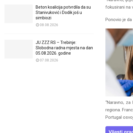
fokusirani na 
Beton koalicija potvrdila da su
Stanivuković i Dodik još u
simbiozi
Ponovio je da m
08.08.2026
JU ZZZ RS – Trebinje:
Slobodna radna mjesta na dan
05.08.2026. godine
07.08.2026
“Naravno, za 
regiona. Franc
Portugal osvoj