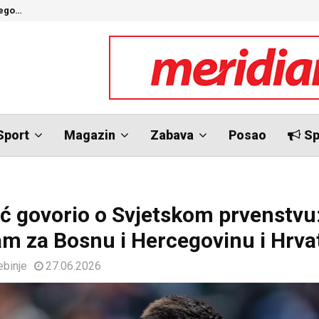
nego…
O
Sport
Magazin
Zabava
Posao
Sp
ć govorio o Svjetskom prvenstvu
am za Bosnu i Hercegovinu i Hrva
ebinje
27.06.2026