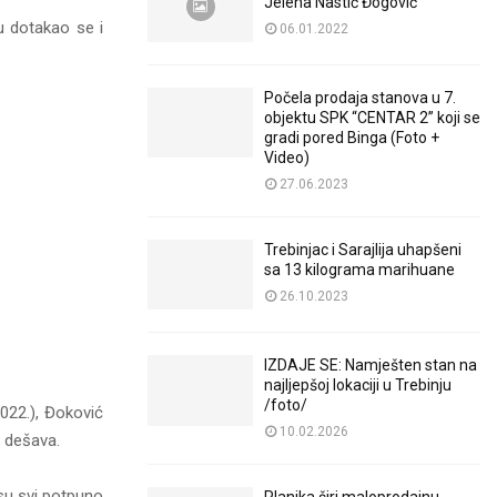
Jelena Nastić Đogović
u dotakao se i
06.01.2022
Počela prodaja stanova u 7.
objektu SPK “CENTAR 2” koji se
gradi pored Binga (Foto +
Video)
27.06.2023
Trebinjac i Sarajlija uhapšeni
sa 13 kilograma marihuane
26.10.2023
IZDAJE SE: Namješten stan na
najljepšoj lokaciji u Trebinju
/foto/
2022.), Đoković
10.02.2026
e dešava.
isu svi potpuno