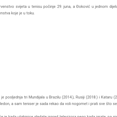
venstvo svijeta u tenisu počinje 29. juna, a Đoković u jednom dijel
nstva koje je u toku.
je posljednja tri Mundijala u Brazilu (2014.), Rusiji (2018.) i Kataru (
edon, a sam teniser je sada rekao da voli nogomet i prati sve što s
še je kada utakmice gledate ispred televizora nego kada igrate, pa n