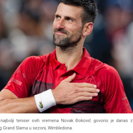
ajbolji teniser svih vremena Novak Đoković govorio je danas z
g Grand Slama u sezoni, Wimbledona.