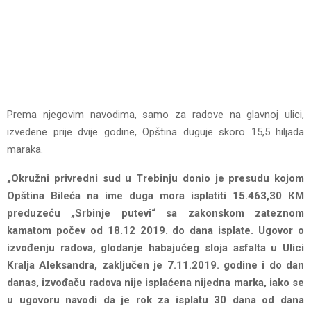
Prema njegovim navodima, samo za radove na glavnoj ulici,
izvedene prije dvije godine, Opština duguje skoro 15,5 hiljada
maraka.
„Okružni privredni sud u Trebinju donio je presudu kojom
Opština Bileća na ime duga mora isplatiti 15.463,30 КM
preduzeću „Srbinje putevi“ sa zakonskom zateznom
kamatom počev od 18.12 2019. do dana isplate. Ugovor o
izvođenju radova, glodanje habajućeg sloja asfalta u Ulici
Кralja Aleksandra, zaključen je 7.11.2019. godine i do dan
danas, izvođaču radova nije isplaćena nijedna marka, iako se
u ugovoru navodi da je rok za isplatu 30 dana od dana