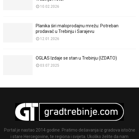
10.02.2026
Planika širi maloprodajnu mrežu: Potreban
prodavač u Trebinju i Sarajevu
12.01.2026
OGLAS Izdaje se stan u Trebinju (IZDATO)
03.07.2025
Portal je nastao 2014 godine. Pratimo dešavanja iz gradova istočne
i stare Hercegovine, te regiona i svijeta. Ukoliko želite da nam