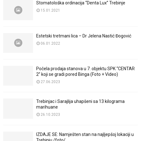
Stomatološka ordinacija “Denta Lux” Trebinje
15.01.2021
Estetski tretmani lica – Dr Jelena Nastić Đogović
06.01.2022
Počela prodaja stanova u 7. objektu SPK “CENTAR
2” koji se gradi pored Binga (Foto + Video)
27.06.2023
Trebinjac i Sarajlija uhapšeni sa 13 kilograma
marihuane
26.10.2023
IZDAJE SE: Namješten stan na najljepšoj lokaciji u
Trebinju /foto/