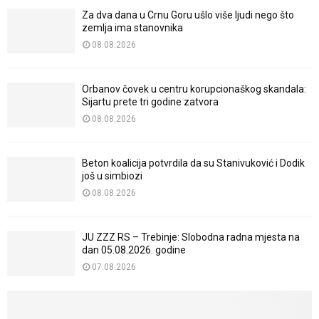
Za dva dana u Crnu Goru ušlo više ljudi nego što
zemlja ima stanovnika
08.08.2026
Orbanov čovek u centru korupcionaškog skandala:
Sijartu prete tri godine zatvora
08.08.2026
Beton koalicija potvrdila da su Stanivuković i Dodik
još u simbiozi
08.08.2026
JU ZZZ RS – Trebinje: Slobodna radna mjesta na
dan 05.08.2026. godine
07.08.2026