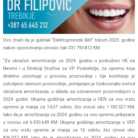
Ovo znači da je gubitak “Elektroprivrede BiH” tokom 2023. godine
nakon oporezivanja iznosio čak 331.793.812 KM.
“Za obračun amortizacije za 2024. godinu u podružnici HE na
Neretvi i u Direkciji Društva za VP Podveležje, za opremu koja
direktno učestvuje u procesu proizvodnje i čije korištenje je
uslovljeno obimom proizvodnje, primijenjen je funkcionalni metod
obračuna amortizacije, u skladu sa ostvarenom proizvodnjom u
2024. godini. Ukupna godišnja amortizacija u HEN za ovu vrstu
opreme je manja za 14,57 odsto, što iznosi oko 1.182.527 KM,
tako da je amortizacija za 2024. godinu za ovu opremu prikazana
u iznosu od 6.933.649 KM. Ukupna godišnja amortizacija u VEP
za ovu vrstu opreme je manja za 16 odsto, što iznosi oko
836.027 KM, tako da je amortizacija za 2024. godinu za ovu