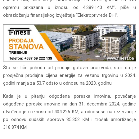
opremu prikazana u iznosu od 4.389.140 KM”, piše u
obrazloženju finansijskog izvještaja “Elektroprivrede BiH”.
Što se tiče prihoda od prodaje gotovih proizvoda, stoji da je
prosječna prodajna cijena energije za vezanu trgovinu u 2024.
godini manja za 53,7 odsto u odnosu na 2023. godinu.
Kada je u pitanju odgođena poreska imovina, povećanje
odgođene poreske imovine na dan 31. decembra 2024. godine
utvrđeno je u iznosu od 404.226 KM, a odnosi se na rezervacije
po osnovu sudskih sporova 85.352 KM i trošak amortizacije
318.874 KM.