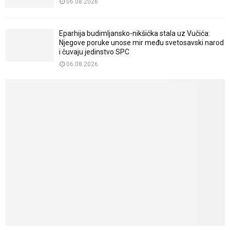
06.08.2026
Eparhija budimljansko-nikšićka stala uz Vučića:
Njegove poruke unose mir među svetosavski narod
i čuvaju jedinstvo SPC
06.08.2026