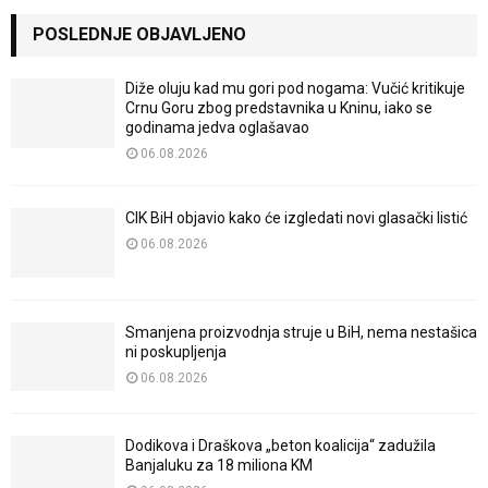
POSLEDNJE OBJAVLJENO
Diže oluju kad mu gori pod nogama: Vučić kritikuje
Crnu Goru zbog predstavnika u Kninu, iako se
godinama jedva oglašavao
06.08.2026
CIK BiH objavio kako će izgledati novi glasački listić
06.08.2026
Smanjena proizvodnja struje u BiH, nema nestašica
ni poskupljenja
06.08.2026
Dodikova i Draškova „beton koalicija“ zadužila
Banjaluku za 18 miliona KM