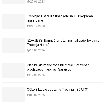
27.06.2023
Trebinjac i Sarajlija uhapšeni sa 13 kilograma
marihuane
26.10.2023
IZDAJE SE: Namješten stan na najljepšoj lokaciji u
Trebinju /foto/
10.02.2026
Planika širi maloprodajnu mrežu: Potreban
prodavač u Trebinju i Sarajevu
12.01.2026
OGLAS Izdaje se stan u Trebinju (IZDATO)
03.07.2025