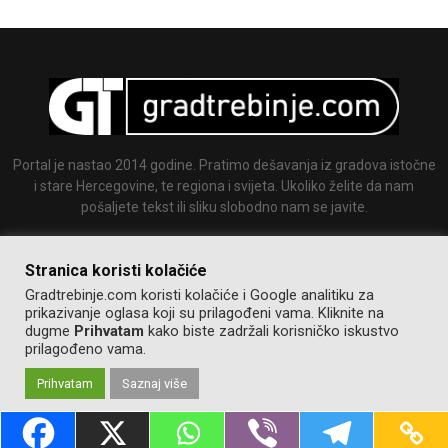
Portal je nastao 2014 godine. Pratimo dešavanja iz gradova istočne
i stare Hercegovine, te regiona i svijeta. Ukoliko želite da nam
pošaljete tekst ili sliku slobodno nam se javite.
Email:
info@gradtrebinje.com
Stranica koristi kolačiće
Gradtrebinje.com koristi kolačiće i Google analitiku za
prikazivanje oglasa koji su prilagođeni vama. Kliknite na
dugme
Prihvatam
kako biste zadržali korisničko iskustvo
prilagođeno vama.
Prihvatam
Saznaj više
@2014-2020. Sva prava zadržana.
Pravila korištenja
Izrada:
GT team