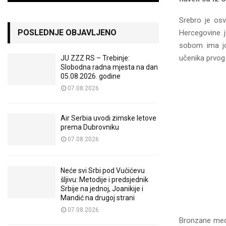
Srebro je osvo
POSLEDNJE OBJAVLJENO
Hercegovine j
sobom ima još
učenika prvog 
JU ZZZ RS – Trebinje:
Slobodna radna mjesta na dan
05.08.2026. godine
07.08.2026
Air Serbia uvodi zimske letove
prema Dubrovniku
07.08.2026
Neće svi Srbi pod Vučićevu
šljivu: Metodije i predsjednik
Srbije na jednoj, Joanikije i
Mandić na drugoj strani
07.08.2026
Bronzane meda