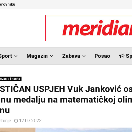
brovniku
N
Sport
Magazin
Zabava
Posao
Sp
ovanje i nauka
STIČAN USPJEH Vuk Janković os
nu medalju na matematičkoj olim
anu
ebinje
12.07.2023