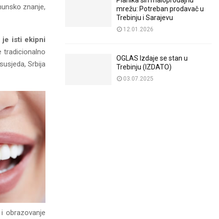
Planika širi maloprodajnu
hunsko znanje,
mrežu: Potreban prodavač u
Trebinju i Sarajevu
12.01.2026
je isti ekipni
e tradicionalno
OGLAS Izdaje se stan u
susjeda, Srbija
Trebinju (IZDATO)
03.07.2025
 i obrazovanje