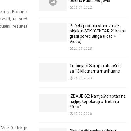
Jelena Nastić Đogović
06.01.2022
nika iz Bosne i
azred, te pred
Počela prodaja stanova u 7.
ualni rezultat
objektu SPK “CENTAR 2” koji se
gradi pored Binga (Foto +
Video)
27.06.2023
Trebinjac i Sarajlija uhapšeni
sa 13 kilograma marihuane
26.10.2023
IZDAJE SE: Namješten stan na
najljepšoj lokaciji u Trebinju
/foto/
10.02.2026
Mujkić, dok je