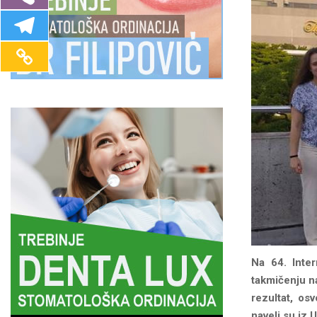
Na 64. Inter
takmičenju na
rezultat, os
naveli su iz