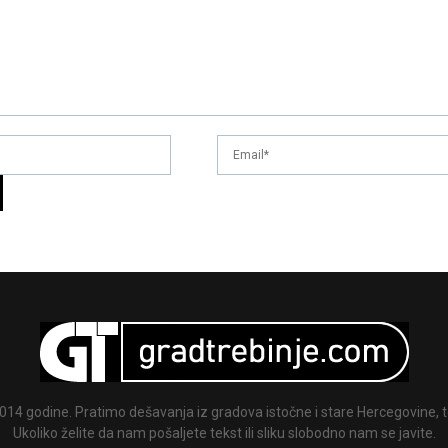
014 godine. Pratimo dešavanja iz gradova istočne i stare Hercegovine, te
Ukoliko želite da nam pošaljete tekst ili sliku slobodno nam se javite.