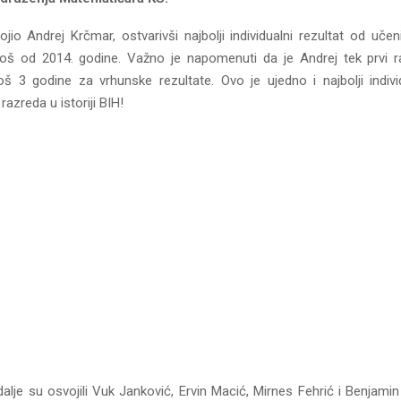
jio Andrej Krčmar, ostvarivši najbolji individualni rezultat od uče
oš od 2014. godine. Važno je napomenuti da je Andrej tek prvi r
 3 godine za vrhunske rezultate. Ovo je ujedno i najbolji individ
razreda u istoriji BIH!
lje su osvojili Vuk Janković, Ervin Macić, Mirnes Fehrić i Benjamin 