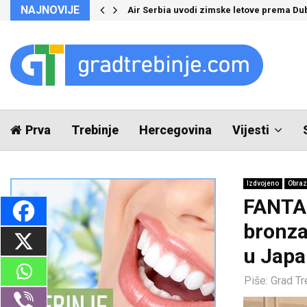
NAJNOVIJE
Air Serbia uvodi zimske letove prema Du
Prva
Trebinje
Hercegovina
Vijesti
Izdvojeno
Obraz
FANTA
bronza
u Jap
Piše:
Grad Tr