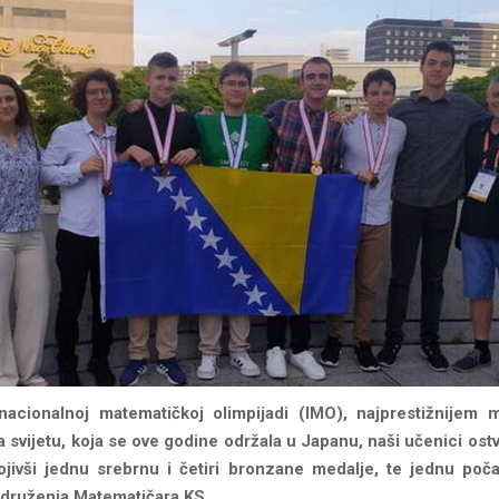
nacionalnoj matematičkoj olimpijadi (IMO), najprestižnijem
 svijetu, koja se ove godine održala u Japanu, naši učenici ostva
vojivši jednu srebrnu i četiri bronzane medalje, te jednu poč
 Udruženja Matematičara KS.