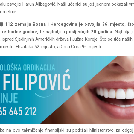
lu osvojio Harun Alibegović. Naši učenici su još jednom pokazali vr
ometrije.
i 112 zemalja Bosna i Hercegovina je osvojila 36. mjesto, što 
prethodne godine, te najbolji u posljednjih 20 godina.
Najbolja j
e, ispred Sjedinjinih Američkih država i Južne Koreje. Što se tiče naših 
 mjesto, Hrvatska 52. mjesto, a Crna Gora 96. mjesto.
ka na ovo takmičenje finansijski su podržali Ministarstvo za odgoj