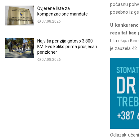
počasnu pohva
Ovjerene liste za
posebno iz ge
kompenzacione mandate
07.08.2026
U konkurencij
rezultat kao 
bila ekipa Kin
Najviša penzija gotovo 3.800
KM: Evo koliko prima prosječan
je zauzela 42.
penzioner
07.08.2026
Odlazak učeni