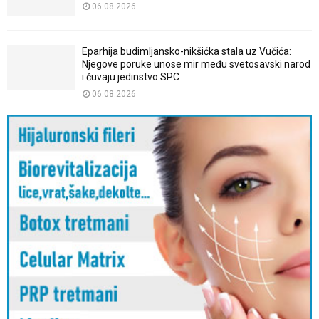
06.08.2026
Eparhija budimljansko-nikšićka stala uz Vučića:
Njegove poruke unose mir među svetosavski narod
i čuvaju jedinstvo SPC
06.08.2026