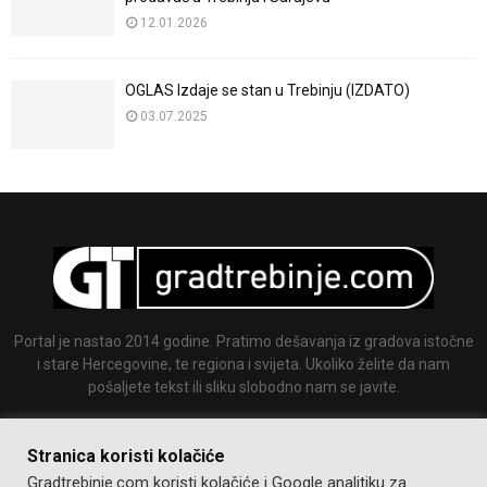
12.01.2026
OGLAS Izdaje se stan u Trebinju (IZDATO)
03.07.2025
Portal je nastao 2014 godine. Pratimo dešavanja iz gradova istočne
i stare Hercegovine, te regiona i svijeta. Ukoliko želite da nam
pošaljete tekst ili sliku slobodno nam se javite.
Email:
info@gradtrebinje.com
Stranica koristi kolačiće
Gradtrebinje.com koristi kolačiće i Google analitiku za