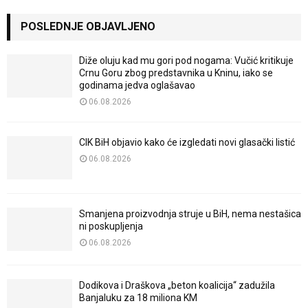
POSLEDNJE OBJAVLJENO
Diže oluju kad mu gori pod nogama: Vučić kritikuje
Crnu Goru zbog predstavnika u Kninu, iako se
godinama jedva oglašavao
06.08.2026
CIK BiH objavio kako će izgledati novi glasački listić
06.08.2026
Smanjena proizvodnja struje u BiH, nema nestašica
ni poskupljenja
06.08.2026
Dodikova i Draškova „beton koalicija“ zadužila
Banjaluku za 18 miliona KM