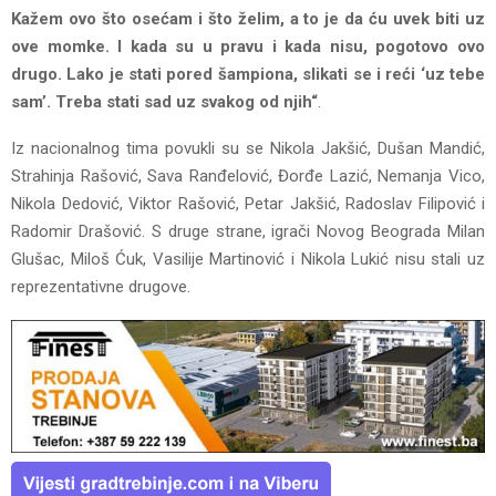
Kažem ovo što osećam i što želim, a to je da ću uvek biti uz
ove momke. I kada su u pravu i kada nisu, pogotovo ovo
drugo. Lako je stati pored šampiona, slikati se i reći ‘uz tebe
sam’. Treba stati sad uz svakog od njih“
.
Iz nacionalnog tima povukli su se Nikola Jakšić, Dušan Mandić,
Strahinja Rašović, Sava Ranđelović, Đorđe Lazić, Nemanja Vico,
Nikola Dedović, Viktor Rašović, Petar Jakšić, Radoslav Filipović i
Radomir Drašović. S druge strane, igrači Novog Beograda Milan
Glušac, Miloš Ćuk, Vasilije Martinović i Nikola Lukić nisu stali uz
reprezentativne drugove.