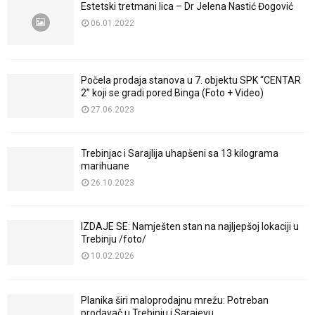
Estetski tretmani lica – Dr Jelena Nastić Đogović
06.01.2022
Počela prodaja stanova u 7. objektu SPK “CENTAR
2” koji se gradi pored Binga (Foto + Video)
27.06.2023
Trebinjac i Sarajlija uhapšeni sa 13 kilograma
marihuane
26.10.2023
IZDAJE SE: Namješten stan na najljepšoj lokaciji u
Trebinju /foto/
10.02.2026
Planika širi maloprodajnu mrežu: Potreban
prodavač u Trebinju i Sarajevu