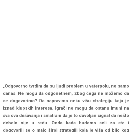
„Odgovorno tvrdim da su ljudi problem u vaterpolu, ne samo
danas. Ne mogu da odgonetnem, zbog čega ne možemo da
se dogovorimo? Da napravimo neku višu strategiju koja je
iznad klupskih interesa. Igrači ne mogu da ostanu imuni na
sva ova dešavanja i smatram da je to dovoljan signal da nešto
debelo nije u redu. Onda kada budemo seli za sto i
dogovorili se o malo široj strategiji koja je viša od bilo kog