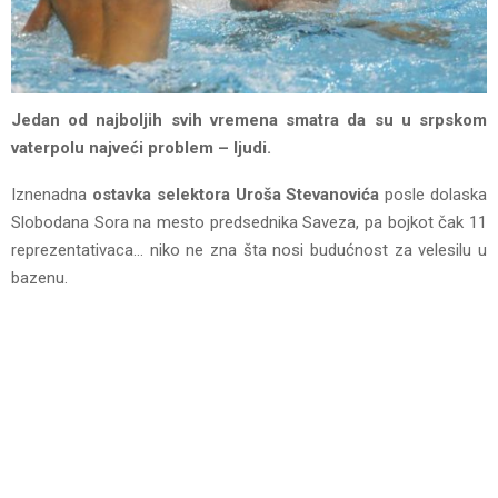
Jedan od najboljih svih vremena smatra da su u srpskom
vaterpolu najveći problem – ljudi.
Iznenadna
ostavka selektora Uroša Stevanovića
posle dolaska
Slobodana Sora na mesto predsednika Saveza, pa bojkot čak 11
reprezentativaca… niko ne zna šta nosi budućnost za velesilu u
bazenu.