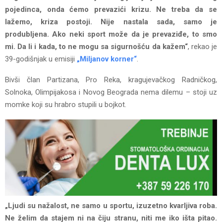
pojedinca, onda ćemo prevazići krizu. Ne treba da se
lažemo, kriza postoji. Nije nastala sada, samo je
produbljena. Ako neki sport može da je prevaziđe, to smo
mi. Da li i kada, to ne mogu sa sigurnošću da kažem“
, rekao je
39-godišnjak u emisiji
„Miljanov korner“
.
Bivši član Partizana, Pro Reka, kragujevačkog Radničkog,
Solnoka, Olimpijakosa i Novog Beograda nema dilemu – stoji uz
momke koji su hrabro stupili u bojkot.
„Ljudi su nažalost, ne samo u sportu, izuzetno kvarljiva roba.
Ne želim da stajem ni na čiju stranu, niti me iko išta pitao.