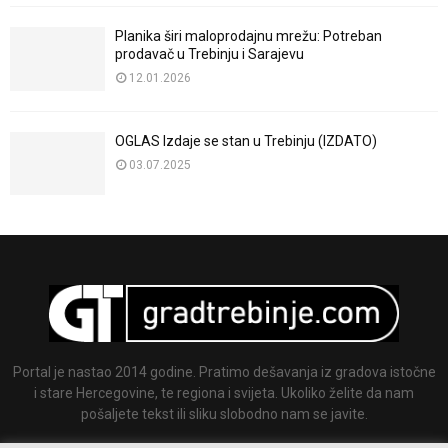
Planika širi maloprodajnu mrežu: Potreban
prodavač u Trebinju i Sarajevu
12.01.2026
OGLAS Izdaje se stan u Trebinju (IZDATO)
03.07.2025
Portal je nastao 2014 godine. Pratimo dešavanja iz gradova istočne
i stare Hercegovine, te regiona i svijeta. Ukoliko želite da nam
pošaljete tekst ili sliku slobodno nam se javite.