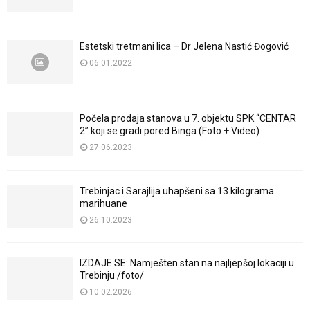
Estetski tretmani lica – Dr Jelena Nastić Đogović
06.01.2022
Počela prodaja stanova u 7. objektu SPK “CENTAR
2” koji se gradi pored Binga (Foto + Video)
27.06.2023
Trebinjac i Sarajlija uhapšeni sa 13 kilograma
marihuane
26.10.2023
IZDAJE SE: Namješten stan na najljepšoj lokaciji u
Trebinju /foto/
10.02.2026