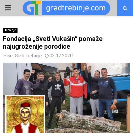
PRIMARY
MENU
Trebinje
Fondacija „Sveti Vukašin“ pomaže
najugroženije porodice
Piše:
Grad Trebinje
03.12.2020