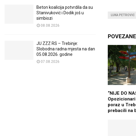
Beton koalicija potvrdila da su
Stanivuković i Dodik još u
LUKA PETROVIĆ
simbiozi
08.08.2026
POVEZANE 
JU ZZZ RS – Trebinje:
Slobodna radna mjesta na dan
05.08.2026. godine
07.08.2026
“NIJE DO NA
Opozicionari
poraz u Trebi
prebacili na 