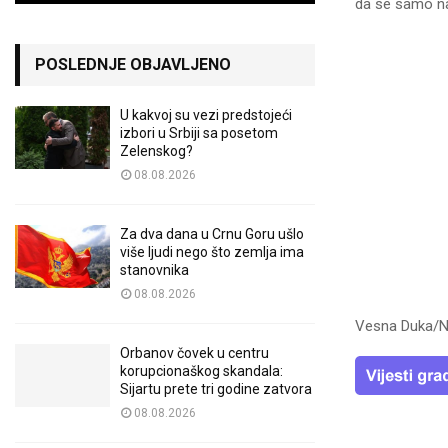
da se samo na
POSLEDNJE OBJAVLJENO
U kakvoj su vezi predstojeći
izbori u Srbiji sa posetom
Zelenskog?
08.08.2026
Za dva dana u Crnu Goru ušlo
više ljudi nego što zemlja ima
stanovnika
08.08.2026
Vesna Duka/N
Orbanov čovek u centru
korupcionaškog skandala:
Sijartu prete tri godine zatvora
08.08.2026