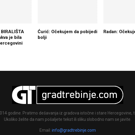
BIRALIŠTA
Ćurić: Očekujem da pobijedi
Radan: Očekuj
kva je bila
bolji
Hercegovini
014 godine. Pratimo dešavanja iz gradova istočne i stare Hercegovine, te
Ukoliko želite da nam pošaljete tekst ili sliku slobodno nam se javite.
Email:
info@gradtrebinje.com