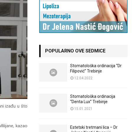
POPULARNO OVE SEDMICE
Stomatološka ordinacija “Dr
Filipović” Trebinje
12.04.2022
Stomatološka ordinacija
“Denta Lux” Trebinje
ni izađu u što
15.01.2021
Milijane, kazao
Estetski tretmani lica – Dr