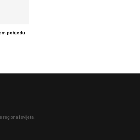
em pobjedu
 regiona i svijeta.