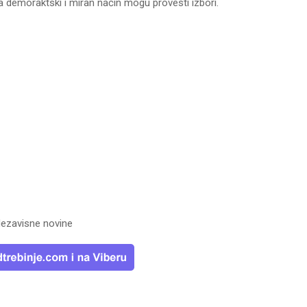
 demoraktski i miran način mogu provesti izbori.
ezavisne novine