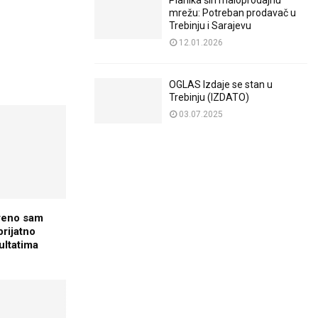
Planika širi maloprodajnu
mrežu: Potreban prodavač u
Trebinju i Sarajevu
12.01.2026
OGLAS Izdaje se stan u
Trebinju (IZDATO)
03.07.2025
kreno sam
prijatno
ultatima