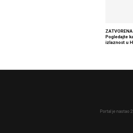
ZATVORENA 
Pogledajte ka
izlaznost u 
Portal je nastao 2