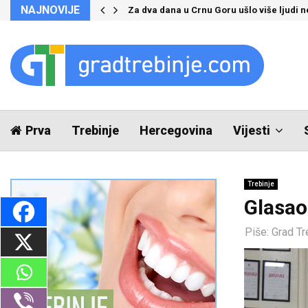
NAJNOVIJE
Za dva dana u Crnu Goru ušlo više ljudi 
Prva
Trebinje
Hercegovina
Vijesti
Trebinje
Glasao
Piše:
Grad Tr