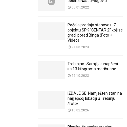
Jelena Nastić Đogović
06.01.2022
Počela prodaja stanova u 7.
objektu SPK “CENTAR 2” koji se
gradi pored Binga (Foto +
Video)
27.06.2023
Trebinjac i Sarajlija uhapšeni
sa 13 kilograma marihuane
26.10.2023
IZDAJE SE: Namješten stan na
najljepšoj lokaciji u Trebinju
/foto/
10.02.2026