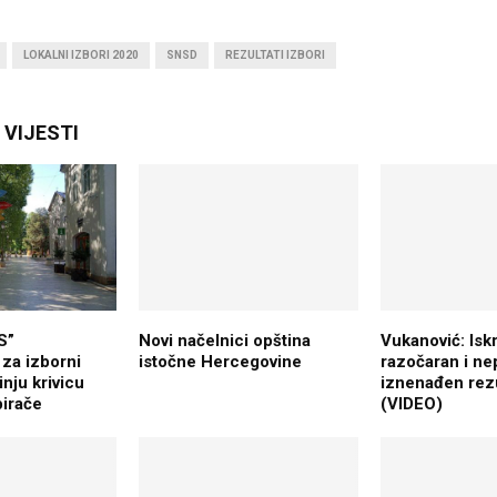
LOKALNI IZBORI 2020
SNSD
REZULTATI IZBORI
VIJESTI
S”
Novi načelnici opština
Vukanović: Is
 za izborni
istočne Hercegovine
razočaran i ne
nju krivicu
iznenađen rez
birače
(VIDEO)