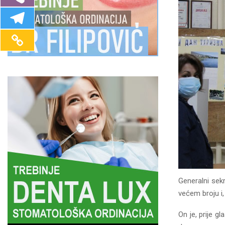
Generalni sek
većem broju i,
On je, prije g