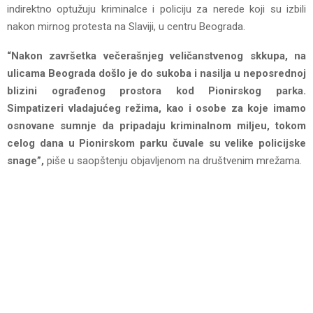
indirektno optužuju kriminalce i policiju za nerede koji su izbili
nakon mirnog protesta na Slaviji, u centru Beograda.
“Nakon završetka večerašnjeg veličanstvenog skkupa, na
ulicama Beograda došlo je do sukoba i nasilja u neposrednoj
blizini ograđenog prostora kod Pionirskog parka.
Simpatizeri vladajućeg režima, kao i osobe za koje imamo
osnovane sumnje da pripadaju kriminalnom miljeu, tokom
celоg dana u Pionirskom parku čuvale su velike policijske
snage”,
piše u saopštenju objavljenom na društvenim mrežama.