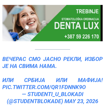
ВЕЧЕРАС СМО ЈАСНО РЕКЛИ, ИЗБОР
ЈЕ НА СВИМА НАМА.
ИЛИ СРБИЈА ИЛИ МАФИЈА!
PIC.TWITTER.COM/QR1FDNNK9O
— STUDENTI_U_BLOKADI
(@STUDENTBLOKADE)
MAY 23, 2026