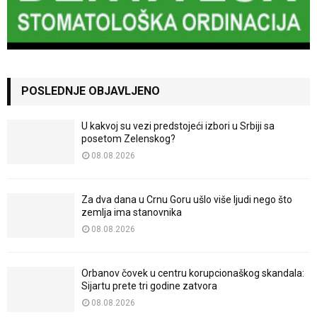
POSLEDNJE OBJAVLJENO
U kakvoj su vezi predstojeći izbori u Srbiji sa
posetom Zelenskog?
08.08.2026
Za dva dana u Crnu Goru ušlo više ljudi nego što
zemlja ima stanovnika
08.08.2026
Orbanov čovek u centru korupcionaškog skandala:
Sijartu prete tri godine zatvora
08.08.2026