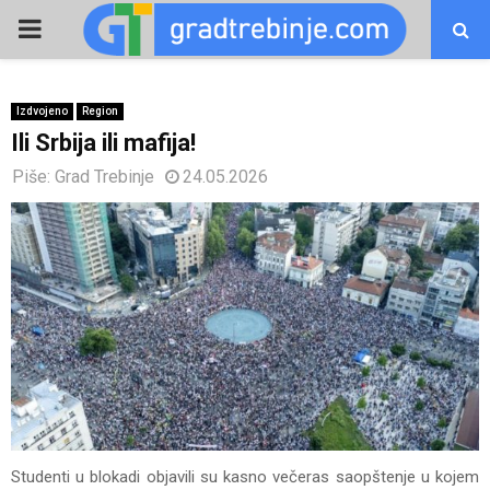
PRIMARY
MENU
Izdvojeno
Region
Ili Srbija ili mafija!
Piše:
Grad Trebinje
24.05.2026
Studenti u blokadi objavili su kasno večeras saopštenje u kojem