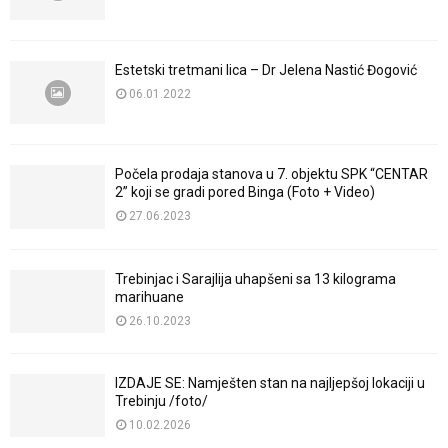
Estetski tretmani lica – Dr Jelena Nastić Đogović
06.01.2022
Počela prodaja stanova u 7. objektu SPK “CENTAR
2” koji se gradi pored Binga (Foto + Video)
27.06.2023
Trebinjac i Sarajlija uhapšeni sa 13 kilograma
marihuane
26.10.2023
IZDAJE SE: Namješten stan na najljepšoj lokaciji u
Trebinju /foto/
10.02.2026