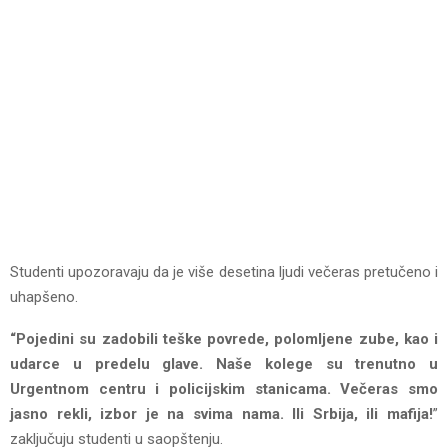
Studenti upozoravaju da je više desetina ljudi večeras pretučeno i
uhapšeno.
“Pojedini su zadobili teške povrede, polomljene zube, kao i
udarce u predelu glave. Naše kolege su trenutno u
Urgentnom centru i policijskim stanicama. Večeras smo
jasno rekli, izbor je na svima nama. Ili Srbija, ili mafija!
”
zaključuju studenti u saopštenju.