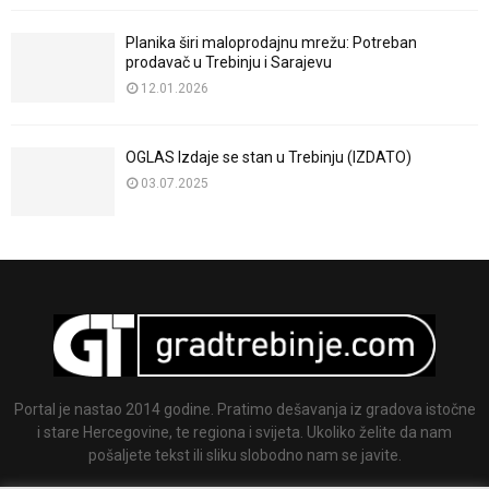
Planika širi maloprodajnu mrežu: Potreban
prodavač u Trebinju i Sarajevu
12.01.2026
OGLAS Izdaje se stan u Trebinju (IZDATO)
03.07.2025
Portal je nastao 2014 godine. Pratimo dešavanja iz gradova istočne
i stare Hercegovine, te regiona i svijeta. Ukoliko želite da nam
pošaljete tekst ili sliku slobodno nam se javite.