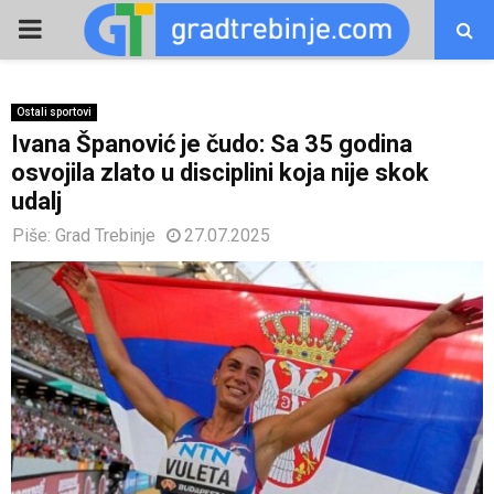
PRIMARY
MENU
Ostali sportovi
Ivana Španović je čudo: Sa 35 godina
osvojila zlato u disciplini koja nije skok
udalj
Piše:
Grad Trebinje
27.07.2025