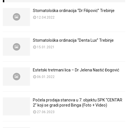
Stomatološka ordinacija “Dr Filipović” Trebinje
12.04.2022
Stomatološka ordinacija “Denta Lux” Trebinje
15.01.2021
Estetski tretmani lica – Dr Jelena Nastić Đogović
06.01.2022
Počela prodaja stanova u 7. objektu SPK “CENTAR
2” koji se gradi pored Binga (Foto + Video)
27.06.2023