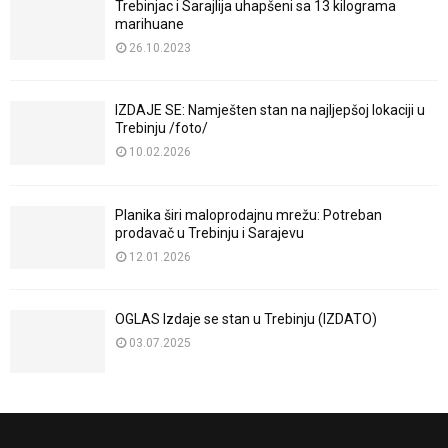
Trebinjac i Sarajlija uhapšeni sa 13 kilograma
marihuane
26.10.2023
IZDAJE SE: Namješten stan na najljepšoj lokaciji u
Trebinju /foto/
10.02.2026
Planika širi maloprodajnu mrežu: Potreban
prodavač u Trebinju i Sarajevu
12.01.2026
OGLAS Izdaje se stan u Trebinju (IZDATO)
03.07.2025