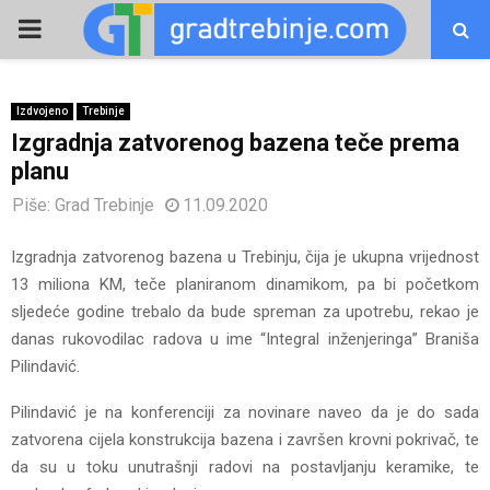
PRIMARY
MENU
Izdvojeno
Trebinje
Izgradnja zatvorenog bazena teče prema
planu
Piše:
Grad Trebinje
11.09.2020
Izgradnja zatvorenog bazena u Trebinju, čija je ukupna vrijednost
13 miliona KM, teče planiranom dinamikom, pa bi početkom
sljedeće godine trebalo da bude spreman za upotrebu, rekao je
danas rukovodilac radova u ime “Integral inženjeringa” Braniša
Pilindavić.
Pilindavić je na konferenciji za novinare naveo da je do sada
zatvorena cijela konstrukcija bazena i završen krovni pokrivač, te
da su u toku unutrašnji radovi na postavljanju keramike, te