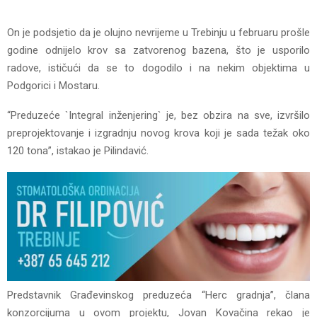
On je podsjetio da je olujno nevrijeme u Trebinju u februaru prošle
godine odnijelo krov sa zatvorenog bazena, što je usporilo
radove, ističući da se to dogodilo i na nekim objektima u
Podgorici i Mostaru.
“Preduzeće `Integral inženjering` je, bez obzira na sve, izvršilo
preprojektovanje i izgradnju novog krova koji je sada težak oko
120 tona”, istakao je Pilindavić.
Predstavnik Građevinskog preduzeća “Herc gradnja”, člana
konzorcijuma u ovom projektu, Jovan Kovačina rekao je