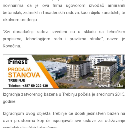
novinarima da je ova firma ugovorom izvođač armiranih
betonskih, zidarskih i fasaderskih radova, kao i dijelu zanatskih, te
okolnom uređenju.
“Svi dosadašnji radovi izvedeni su u skladu sa tehničkim
propisima, tehnologijom rada i pravilima struke”, naveo je
Kovačina.
Izgradnja zatvorenog bazena u Trebinju počela je sredinom 2015.
godine.
Izgradnjom ovog objekta Trebinje će dobiti jedinstven bazen na
ovim prostorima koji će ispunjavati sve uslove za održavanje
svjetskih plivačkih takmičenja.