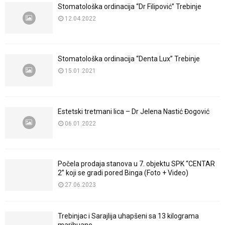
Stomatološka ordinacija “Dr Filipović” Trebinje
12.04.2022
Stomatološka ordinacija “Denta Lux” Trebinje
15.01.2021
Estetski tretmani lica – Dr Jelena Nastić Đogović
06.01.2022
Počela prodaja stanova u 7. objektu SPK “CENTAR
2” koji se gradi pored Binga (Foto + Video)
27.06.2023
Trebinjac i Sarajlija uhapšeni sa 13 kilograma