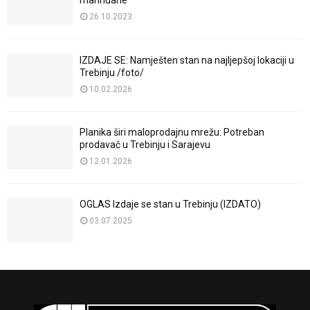
marihuane
26.10.2023
IZDAJE SE: Namješten stan na najljepšoj lokaciji u
Trebinju /foto/
10.02.2026
Planika širi maloprodajnu mrežu: Potreban
prodavač u Trebinju i Sarajevu
12.01.2026
OGLAS Izdaje se stan u Trebinju (IZDATO)
03.07.2025