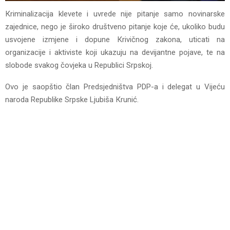
Кriminalizacija klevete i uvrede nije pitanje samo novinarske
zajednice, nego je široko društveno pitanje koje će, ukoliko budu
usvojene izmjene i dopune Кrivičnog zakona, uticati na
organizacije i aktiviste koji ukazuju na devijantne pojave, te na
slobode svakog čovjeka u Republici Srpskoj.
Ovo je saopštio član Predsjedništva PDP-a i delegat u Vijeću
naroda Republike Srpske Ljubiša Кrunić.