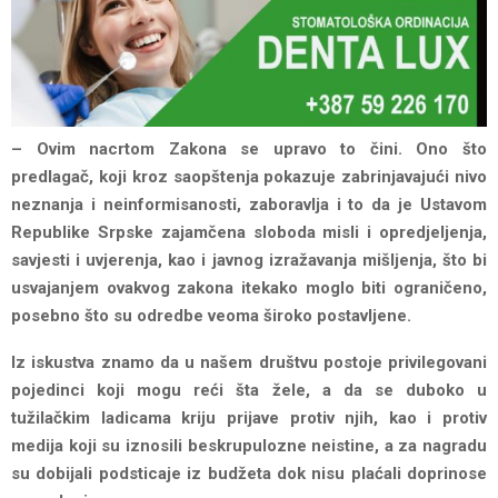
– Ovim nacrtom Zakona se upravo to čini. Ono što
predlagač, koji kroz saopštenja pokazuje zabrinjavajući nivo
neznanja i neinformisanosti, zaboravlja i to da je Ustavom
Republike Srpske zajamčena sloboda misli i opredjeljenja,
savjesti i uvjerenja, kao i javnog izražavanja mišljenja, što bi
usvajanjem ovakvog zakona itekako moglo biti ograničeno,
posebno što su odredbe veoma široko postavljene.
Iz iskustva znamo da u našem društvu postoje privilegovani
pojedinci koji mogu reći šta žele, a da se duboko u
tužilačkim ladicama kriju prijave protiv njih, kao i protiv
medija koji su iznosili beskrupulozne neistine, a za nagradu
su dobijali podsticaje iz budžeta dok nisu plaćali doprinose