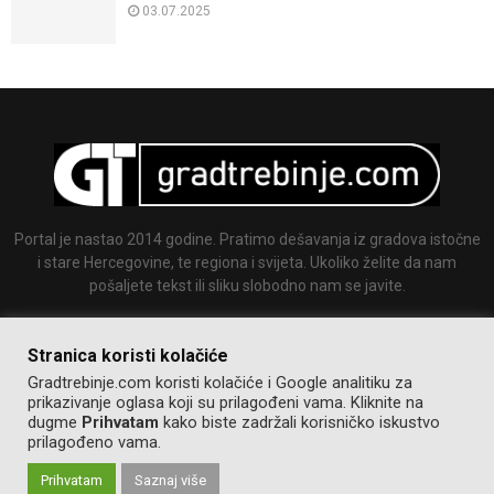
03.07.2025
Portal je nastao 2014 godine. Pratimo dešavanja iz gradova istočne
i stare Hercegovine, te regiona i svijeta. Ukoliko želite da nam
pošaljete tekst ili sliku slobodno nam se javite.
Email:
info@gradtrebinje.com
Stranica koristi kolačiće
Gradtrebinje.com koristi kolačiće i Google analitiku za
prikazivanje oglasa koji su prilagođeni vama. Kliknite na
dugme
Prihvatam
kako biste zadržali korisničko iskustvo
prilagođeno vama.
Prihvatam
Saznaj više
@2014-2020. Sva prava zadržana.
Pravila korištenja
Izrada:
GT team