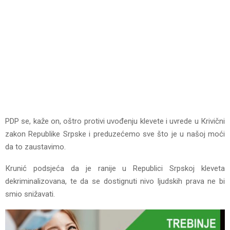
PDP se, kaže on, oštro protivi uvođenju klevete i uvrede u Кrivični
zakon Republike Srpske i preduzećemo sve što je u našoj moći
da to zaustavimo.
Кrunić podsjeća da je ranije u Republici Srpskoj kleveta
dekriminalizovana, te da se dostignuti nivo ljudskih prava ne bi
smio snižavati.