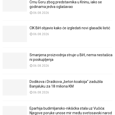
Crnu Goru zbog predstavnika u Kninu, iako se
godinama jedva oglašavao
06.08.2026
CIK BiH objavio kako će izgledati novi glasački listić
06.08.2026
Smanjena proizvodnja struje u BiH, nema nestašica
ni poskupljenja
06.08.2026
Dodikova i Draškova „beton koalicija“ zadužila
Banjaluku za 18 miliona KM
06.08.2026
Eparhija budimljansko-nikšićka stala uz Vučića:
Njegove poruke unose mir među svetosavski narod