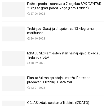
Počela prodaja stanova u 7. objektu SPK “CENTAR
2” koji se gradi pored Binga (Foto + Video)
27.06.2023
Trebinjac i Sarajlija uhapšeni sa 13 kilograma
marihuane
26.10.2023
IZDAJE SE: Namješten stan na najljepšoj lokaciji u
Trebinju /foto/
10.02.2026
Planika širi maloprodajnu mrežu: Potreban
prodavač u Trebinju i Sarajevu
12.01.2026
OGLAS Izdaje se stan u Trebinju (IZDATO)