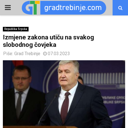
PRIMARY
MENU
Republika Srpska
Izmjene zakona utiču na svakog
slobodnog čovjeka
Piše:
Grad Trebinje
07.03.2023