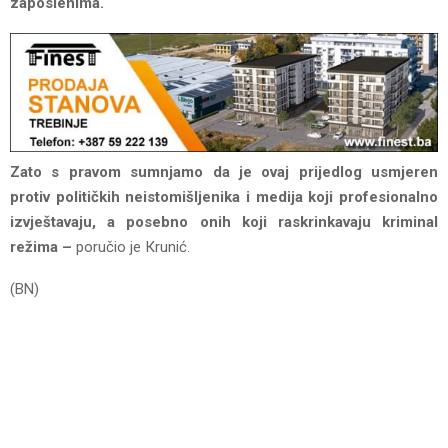
zaposlenima.
Zato s pravom sumnjamo da je ovaj prijedlog usmjeren
protiv političkih neistomišljenika i medija koji profesionalno
izvještavaju, a posebno onih koji raskrinkavaju kriminal
režima –
poručio je Кrunić.
(BN)