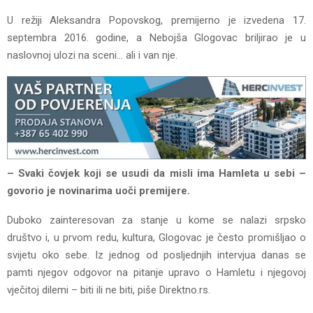
U režiji Aleksandra Popovskog, premijerno je izvedena 17.
septembra 2016. godine, a Nebojša Glogovac briljirao je u
naslovnoj ulozi na sceni… ali i van nje.
– Svaki čovjek koji se usudi da misli ima Hamleta u sebi –
govorio je novinarima uoči premijere.
Duboko zainteresovan za stanje u kome se nalazi srpsko
društvo i, u prvom redu, kultura, Glogovac je često promišljao o
svijetu oko sebe. Iz jednog od posljednjih intervjua danas se
pamti njegov odgovor na pitanje upravo o Hamletu i njegovoj
vječitoj dilemi – biti ili ne biti, piše Direktno.rs.