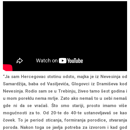
“Ja sam Hercegovac stotinu odsto, majka je iz Nevesinja od
Samardžija, baba od Vasiljevića, Glogovci iz Dramiševa kod
Nevesinja. Rodio sam se u Trebinju, živeo tamo šest godina i
u mom poreklu nema mrlje. Zato ako nemaš to u sebi nemaš
gde ni da se vraćaš. Što smo stariji, prosto imamo više
mogućnosti za to. Od 20-te do 40-te ustanovljavaš se kao
čovek. To je period sticanja, formiranja porodice, stvaranja
poroda. Nakon toga se javlja potreba za izvorom i kad god