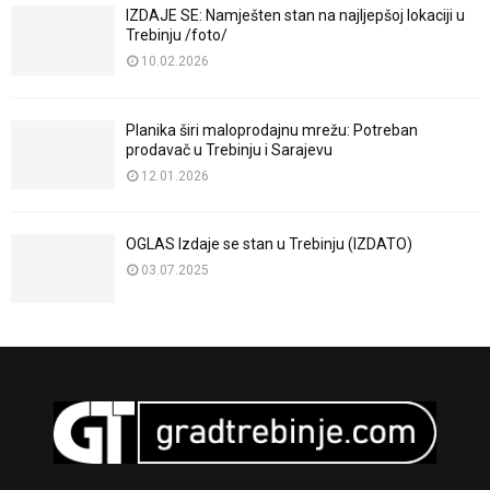
IZDAJE SE: Namješten stan na najljepšoj lokaciji u
Trebinju /foto/
10.02.2026
Planika širi maloprodajnu mrežu: Potreban
prodavač u Trebinju i Sarajevu
12.01.2026
OGLAS Izdaje se stan u Trebinju (IZDATO)
03.07.2025