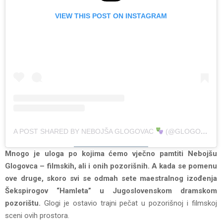
VIEW THIS POST ON INSTAGRAM
A POST SHARED BY NEBOJŠA GLOGOVAC
(@GLOGOVAC_NEBOJSA)
Mnogo je uloga po kojima ćemo vječno pamtiti Nebojšu
Glogovca – filmskih, ali i onih pozorišnih. A kada se pomenu
ove druge, skoro svi se odmah sete maestralnog izođenja
Šekspirogov “Hamleta” u Jugoslovenskom dramskom
pozorištu.
Glogi je ostavio trajni pečat u pozorišnoj i filmskoj
sceni ovih prostora.