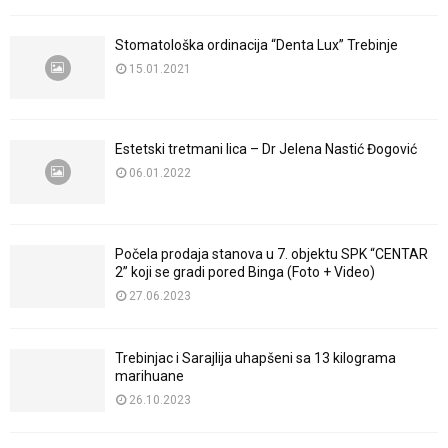
Stomatološka ordinacija “Denta Lux” Trebinje
15.01.2021
Estetski tretmani lica – Dr Jelena Nastić Đogović
06.01.2022
Počela prodaja stanova u 7. objektu SPK “CENTAR
2” koji se gradi pored Binga (Foto + Video)
27.06.2023
Trebinjac i Sarajlija uhapšeni sa 13 kilograma
marihuane
26.10.2023