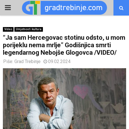
PRIMARY
MENU
Video
Umjetnost i kultura
“Ja sam Hercegovac stotinu odsto, u mom
porijeklu nema mrlje” Godišnjica smrti
legendarnog Nebojše Glogovca /VIDEO/
Piše:
Grad Trebinje
09.02.2024