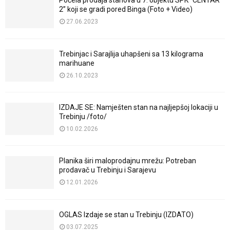
Počela prodaja stanova u 7. objektu SPK “CENTAR
2” koji se gradi pored Binga (Foto + Video)
27.06.2023
Trebinjac i Sarajlija uhapšeni sa 13 kilograma
marihuane
26.10.2023
IZDAJE SE: Namješten stan na najljepšoj lokaciji u
Trebinju /foto/
10.02.2026
Planika širi maloprodajnu mrežu: Potreban
prodavač u Trebinju i Sarajevu
12.01.2026
OGLAS Izdaje se stan u Trebinju (IZDATO)
03.07.2025