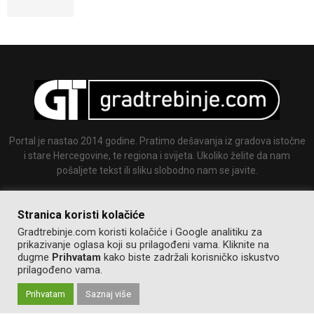
Portal je nastao 2014 godine. Pratimo dešavanja iz gradova istočne
i stare Hercegovine, te regiona i svijeta. Ukoliko želite da nam
pošaljete tekst ili sliku slobodno nam se javite.
Email:
info@gradtrebinje.com
Stranica koristi kolačiće
Gradtrebinje.com koristi kolačiće i Google analitiku za
prikazivanje oglasa koji su prilagođeni vama. Kliknite na
dugme
Prihvatam
kako biste zadržali korisničko iskustvo
prilagođeno vama.
Prihvatam
Saznaj više
@2014-2020. Sva prava zadržana.
Pravila korištenja
Izrada:
GT team