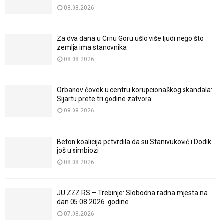
08.08.2026
Za dva dana u Crnu Goru ušlo više ljudi nego što
zemlja ima stanovnika
08.08.2026
Orbanov čovek u centru korupcionaškog skandala:
Sijartu prete tri godine zatvora
08.08.2026
Beton koalicija potvrdila da su Stanivuković i Dodik
još u simbiozi
08.08.2026
JU ZZZ RS – Trebinje: Slobodna radna mjesta na
dan 05.08.2026. godine
07.08.2026