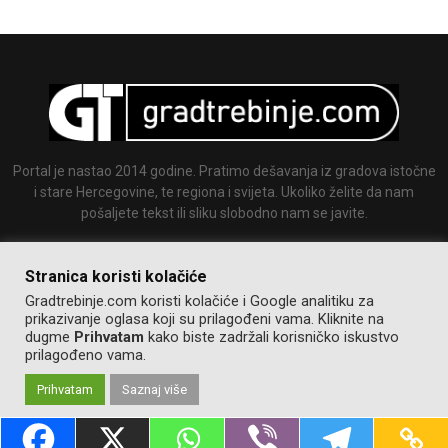
Portal je nastao 2014 godine. Pratimo dešavanja iz gradova istočne
i stare Hercegovine, te regiona i svijeta. Ukoliko želite da nam
pošaljete tekst ili sliku slobodno nam se javite.
Email:
info@gradtrebinje.com
Stranica koristi kolačiće
Gradtrebinje.com koristi kolačiće i Google analitiku za
prikazivanje oglasa koji su prilagođeni vama. Kliknite na
dugme
Prihvatam
kako biste zadržali korisničko iskustvo
prilagođeno vama.
Prihvatam
Saznaj više
@2014-2020. Sva prava zadržana.
Pravila korištenja
Izrada:
GT team