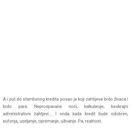
A i put do stambenog kredita posao je koji zahtijeva brdo živaca i
brdo para. Neprospavane noći, kalkulacije, beskrajni
administrativni zahtjevi…. I onda kada kredit bude odobren,
euforija, useljenje, opremanje, uživanje. Pa, realnost.