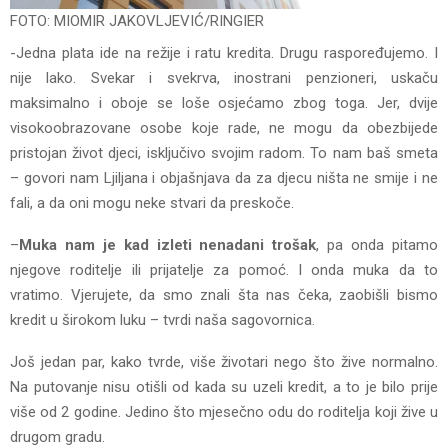
FOTO: MIOMIR JAKOVLJEVIĆ/RINGIER
-Jedna plata ide na režije i ratu kredita. Drugu raspoređujemo. I
nije lako. Svekar i svekrva, inostrani penzioneri, uskaču
maksimalno i oboje se loše osjećamo zbog toga. Jer, dvije
visokoobrazovane osobe koje rade, ne mogu da obezbijede
pristojan život djeci, isključivo svojim radom. To nam baš smeta
– govori nam Ljiljana i objašnjava da za djecu ništa ne smije i ne
fali, a da oni mogu neke stvari da preskoče.
–
Muka nam je kad izleti nenadani trošak
, pa onda pitamo
njegove roditelje ili prijatelje za pomoć. I onda muka da to
vratimo. Vjerujete, da smo znali šta nas čeka, zaobišli bismo
kredit u širokom luku – tvrdi naša sagovornica.
Još jedan par, kako tvrde, više životari nego što žive normalno.
Na putovanje nisu otišli od kada su uzeli kredit, a to je bilo prije
više od 2 godine. Jedino što mjesečno odu do roditelja koji žive u
drugom gradu.