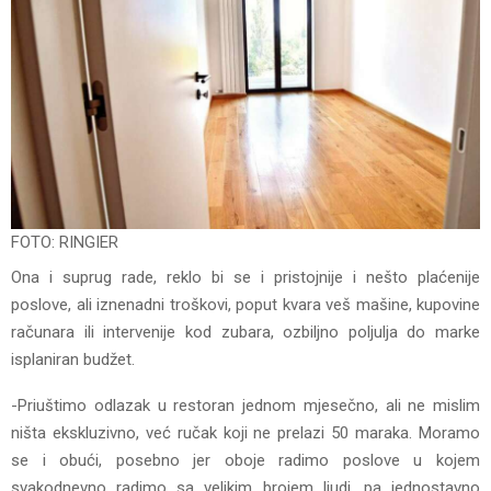
FOTO: RINGIER
Ona i suprug rade, reklo bi se i pristojnije i nešto plaćenije
poslove, ali iznenadni troškovi, poput kvara veš mašine, kupovine
računara ili intervenije kod zubara, ozbiljno poljulja do marke
isplaniran budžet.
-Priuštimo odlazak u restoran jednom mjesečno, ali ne mislim
ništa ekskluzivno, već ručak koji ne prelazi 50 maraka. Moramo
se i obući, posebno jer oboje radimo poslove u kojem
svakodnevno radimo sa velikim brojem ljudi, pa jednostavno