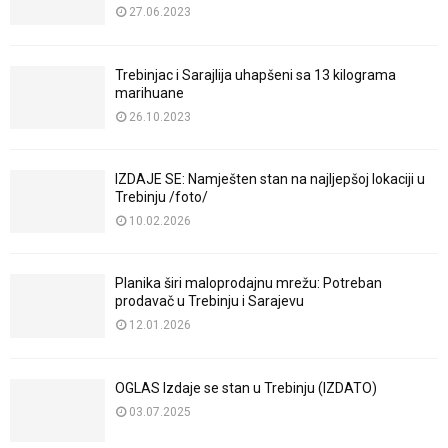
27.06.2023
Trebinjac i Sarajlija uhapšeni sa 13 kilograma
marihuane
26.10.2023
IZDAJE SE: Namješten stan na najljepšoj lokaciji u
Trebinju /foto/
10.02.2026
Planika širi maloprodajnu mrežu: Potreban
prodavač u Trebinju i Sarajevu
12.01.2026
OGLAS Izdaje se stan u Trebinju (IZDATO)
03.07.2025