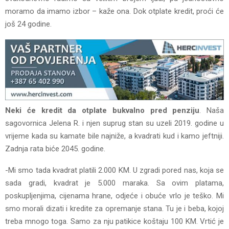
moramo da imamo izbor – kaže ona. Dok otplate kredit, proći će
još 24 godine.
Neki će kredit da otplate bukvalno pred penziju
. Naša
sagovornica Jelena R. i njen suprug stan su uzeli 2019. godine u
vrijeme kada su kamate bile najniže, a kvadrati kud i kamo jeftniji.
Zadnja rata biće 2045. godine.
-Mi smo tada kvadrat platili 2.000 KM. U zgradi pored nas, koja se
sada gradi, kvadrat je 5.000 maraka. Sa ovim platama,
poskupljenjima, cijenama hrane, odjeće i obuće vrlo je teško. Mi
smo morali dizati i kredite za opremanje stana. Tu je i beba, kojoj
treba mnogo toga. Samo za nju patikice koštaju 100 KM. Vrtić je