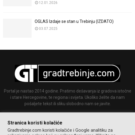
12.01.2026
OGLAS Izdaje se stan u Trebinju (IZDATO)
03.07.2025
Portal je nastao 2014 godine. Pratimo dešavanja iz gradova istočne
i stare Hercegovine, te regiona i svijeta. Ukoliko želite da nam
pošaljete tekst ili sliku slobodno nam se javite.
Email:
info@gradtrebinje.com
Stranica koristi kolačiće
Gradtrebinje.com koristi kolačiće i Google analitiku za