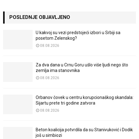
POSLEDNJE OBJAVLJENO
U kakvoj su vezi predstojeći izbori u Srbiji sa
posetom Zelenskog?
08.08.2026
Za dva dana u Crnu Goru ušlo više ljudi nego što
zemlja ima stanovnika
08.08.2026
Orbanov čovek u centru korupcionaškog skandala:
Sijartu prete tri godine zatvora
08.08.2026
Beton koalicija potvrdila da su Stanivuković i Dodik
još u simbiozi