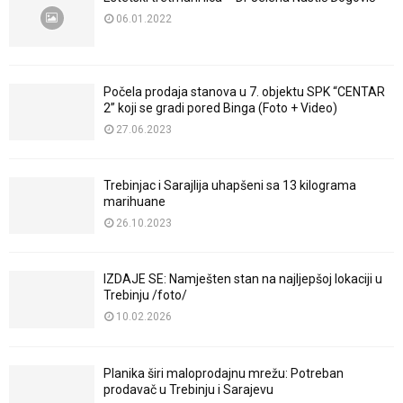
06.01.2022
Počela prodaja stanova u 7. objektu SPK “CENTAR
2” koji se gradi pored Binga (Foto + Video)
27.06.2023
Trebinjac i Sarajlija uhapšeni sa 13 kilograma
marihuane
26.10.2023
IZDAJE SE: Namješten stan na najljepšoj lokaciji u
Trebinju /foto/
10.02.2026
Planika širi maloprodajnu mrežu: Potreban
prodavač u Trebinju i Sarajevu