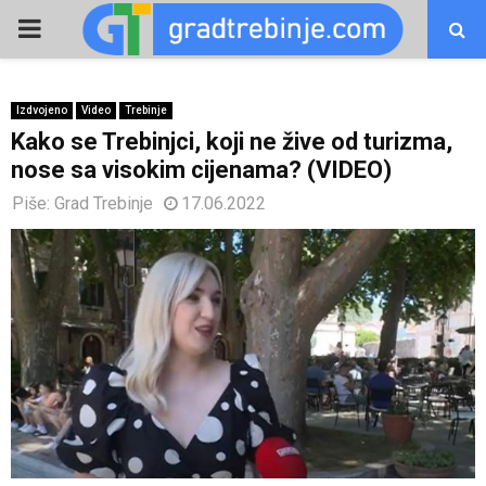
PRIMARY
MENU
Izdvojeno
Video
Trebinje
Kako se Trebinjci, koji ne žive od turizma,
nose sa visokim cijenama? (VIDEO)
Piše:
Grad Trebinje
17.06.2022